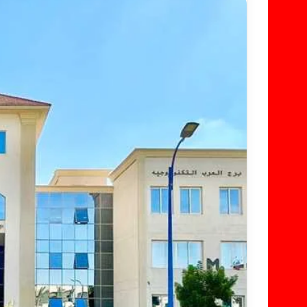
س
ل
ب
ر
ي
د
ا
إ
ل
ك
ت
ر
و
ن
ي
ا