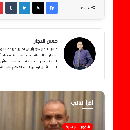
فيسبوك
‫X
لينكدإن
‏Tumblr
شاركها
حسن النجار
حسن النجار هو رئيس تحرير جريدة «ا
والعلوم السياسية. يشغل منصب باحث م
السياسية، وعضو لجنة تقصي الحقائق ب
النائب الأول لرئيس لجنة الإعلام بالمج
أقرأ التالي
شؤون سياسية