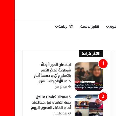
ليوم
تقارير عالمية
الرياضة
الاكثر قراءة
ابنة صان الحجر :أرملةٌ
شرقاويةٌ تهزمُ اليُتمَ
بالكفاحِ وتُربِّي خمسةَ أبناءٍ
حتى الزَّواجِ والاستقرار
منذ يومين
5 سقطات كشفت منتحل
صفة القاضي قبل محاكمته
أمام القضاء المصري اليوم
منذ ساعتين