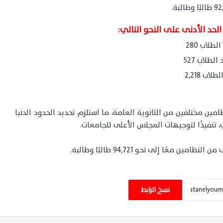
الحد الأدنى على النحو التالي:
ين مختلفين من الثانوية العامة، ما استلزم تحديد الحدود الدنيا
، تنفيذًا لتوجيهات المجلس الأعلى للجامعات.
عًا إلى نحو 94,721 طالبًا وطالبة.
انفجاران يهزان مضيق هرمز وناقلة تؤكد سلامة
طاقمها قبالة السواحل العُمانية اليوم
نسخ الرابط
السيسي وملك البحرين يؤكدان تعزيز الشراكة