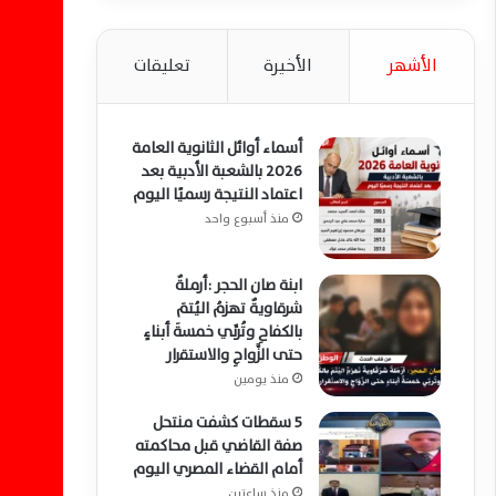
الأشهر
الأخيرة
تعليقات
أسماء أوائل الثانوية العامة
2026 بالشعبة الأدبية بعد
اعتماد النتيجة رسميًا اليوم
منذ أسبوع واحد
ابنة صان الحجر :أرملةٌ
شرقاويةٌ تهزمُ اليُتمَ
بالكفاحِ وتُربِّي خمسةَ أبناءٍ
حتى الزَّواجِ والاستقرار
منذ يومين
5 سقطات كشفت منتحل
صفة القاضي قبل محاكمته
أمام القضاء المصري اليوم
منذ ساعتين