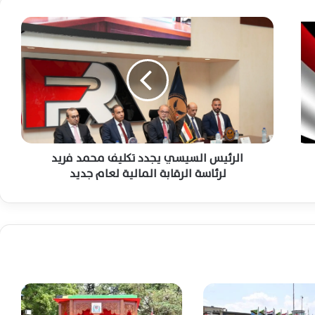
ا
ل
الوطن اليوم ترصد أبرز أحداث اليوم بين
ر
السياسة والأمن والاقتصاد والتعليم والخدمات
الشاملة
ئ
ي
س
حسن النجار: مصر بقيادة السيسي ترسخ
ا
التضامن العربي وتحمي استقرار المنطقة في
ل
الأزمات الراهنة
س
ي
الرئيس السيسي يجدد تكليف محمد فريد
الرغيف والتموين والمعاشات تتصدر أولويات
س
لرئاسة الرقابة المالية لعام جديد
الدعم بموازنة 2026/2027 لتعزيز الحماية
ي
الاجتماعية الشاملة
ي
ج
د
اهم الاخبار العالمية والعربية والمحلية من
د
الوطن اليوم علي مدار الـ 24 ساعة الماضية
ت
في مقدمتها : ترامب يهدد إيران عسكريًا ووزير
التعليم للمحاكمة والدعم يتمدد والذهب
ك
يتحرك وترقب نتيجة الثانوية العامة
ل
الملك سلمان وولي العهد يهنئان الرئيس
ي
السيسي ويؤكدان عمق العلاقات الأخوية