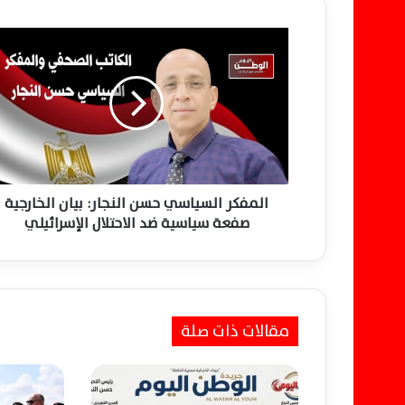
ا
ل
م
ف
ك
ر
ا
ل
س
ي
المفكر السياسي حسن النجار: بيان الخارجية
ا
صفعة سياسية ضد الاحتلال الإسرائيلي
س
ي
ح
س
ن
مقالات ذات صلة
ا
ل
ن
ج