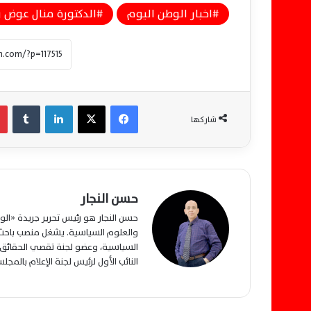
اخبار الوطن اليوم
الدكتورة منال عوض وز
فيسبوك
‫X
لينكدإن
‏Tumblr
شاركها
حسن النجار
حسن النجار هو رئيس تحرير جريدة «ا
والعلوم السياسية. يشغل منصب باحث م
السياسية، وعضو لجنة تقصي الحقائق ب
النائب الأول لرئيس لجنة الإعلام بالمج