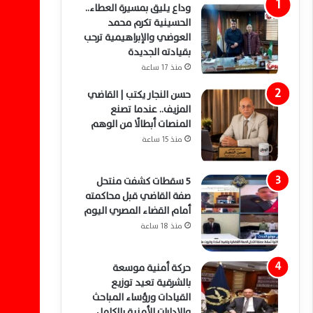
وداع يليق بمسيرة العطاء..
الحسينية تكرم محمد
العوضي والإبراهيمية ترحب
بقيادته الجديدة
منذ 17 ساعة
حسن النجار يكتب | القاضي
المزيف.. عندما تصنع
المنصات أبطالًا من الوهم
منذ 15 ساعة
5 سقطات كشفت منتحل
صفة القاضي قبل محاكمته
أمام القضاء المصري اليوم
منذ 18 ساعة
حركة أمنية موسعة
بالشرقية تعيد توزيع
القيادات ورؤساء المباحث
والإدارات الأمنية بالكامل