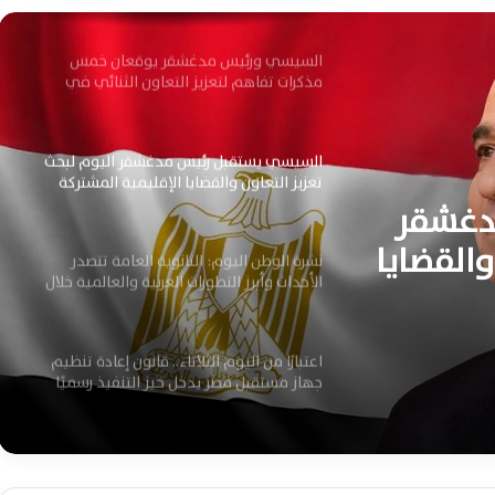
التاريخية
السيسي ورئيس مدغشقر يوقعان خمس
مذكرات تفاهم لتعزيز التعاون الثنائي في
العلمين اليوم
السيسي يستقبل رئيس مدغشقر اليوم لبحث
تعزيز التعاون والقضايا الإقليمية المشتركة
دغشقر
والقضايا
نشرة الوطن اليوم: الثانوية العامة تتصدر
الأحداث وأبرز التطورات العربية والعالمية خلال
24 ساعة
اعتبارًا من اليوم الثلاثاء.. قانون إعادة تنظيم
جهاز مستقبل مصر يدخل حيز التنفيذ رسميًا
السيسي يتابع رقمنة تراث ماسبيرو ويوجه
بتطوير الإعلام المصري وفق أحدث التقنيات