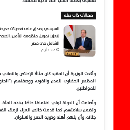
مفاجئ بعضلة القلب أثناء تأدية مهامه.
مقالات ذات صلة
السيسي يصدق على تعديلات جديدة
لتعزيز تمويل منظومة التأمين الصح
الشامل في مصر
منذ 3 أيام
وأكدت الوزيرة أن الفقيد كان مثالًا للإخلاص والتفا
المظهر الحضاري للمدن والقرى، ووصفتهم بـ”الجن
للمواطنين.
وأضافت أن الدولة تولي اهتمامًا خاصًا بهذه الفئ
وتضمن سلامتهم. كما قدمت خالص العزاء لزملاء الف
جناته، وأن يلهم أهله وذويه الصبر والسلوان.