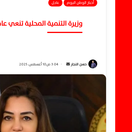
أخبار الوطن اليوم
عاجل
وزيرة التنمية المحلية تنعي عا
حسن النجار
أ
3:04 ص10 أغسطس، 2025
ر
س
ل
ب
ر
ي
د
ا
إ