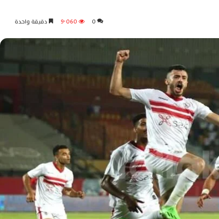
0
9٬060
دقيقة واحدة