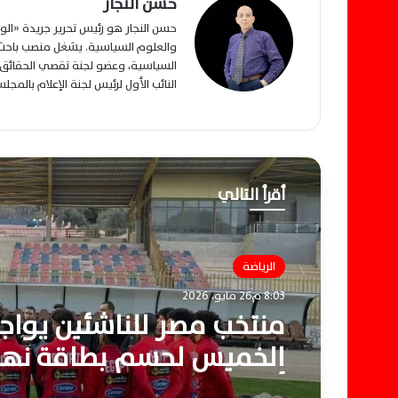
حسن النجار
حسن النجار هو رئيس تحرير جريدة «ا
والعلوم السياسية. يشغل منصب باحث م
السياسية، وعضو لجنة تقصي الحقائق ب
النائب الأول لرئيس لجنة الإعلام بالمج
أقرأ التالي
الرياضة
8:03 م26 مايو، 2026
منتخب مصر للناشئين يواجه 
الخميس لحسم بطاقة نها
أفريقيا للناشئين بالمغرب