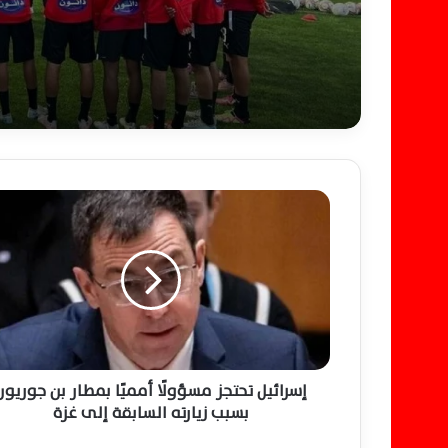
إ
س
ر
ا
ئ
ي
ل
ت
ح
ت
إسرائيل تحتجز مسؤولًا أمميًا بمطار بن جوريون
ج
بسبب زيارته السابقة إلى غزة
ز