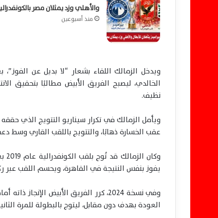
والأهلي وزد يمثلان مصر بالكونفدرالي
منذ أسبوعين
ويدخل الزمالك اللقاء بشعار “لا بديل عن الفوز”،
الخالدي، ليصبح الفريق الأبيض مطالبًا بتحقيق الان
نظيف.
ويأمل الزمالك في تكرار سيناريو التتويج الذي حققه
عقب الخسارة ذهابًا، والتتويج باللقب القاري وسط دع
وكان
يفوز بنفس النتيجة في القاهرة، ويحسم اللقب عبر ركل
العودة بهدف دون مقابل، ليتوج بالبطولة للمرة الثاني