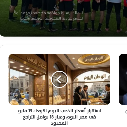
الزمالك يشترط موافقة مصطفى محمد أولاً
لحسم عودته الهجومية المرتقبة رسميًا
احد لاعبي الزمالك للجماهير : اللقب هديتكم..
و«الحدوتة» تحققت أخيرًا
ا
س
الزمالك بطلاً للدوري المصري بعد فوز قاتل
ت
على سيراميكا كليوباترا بهدف نظيف
ق
ر
ا
قفزة تاريخية في أسعار نجوم الزمالك بعد
ر
حصد لقب الدوري المصري
أ
س
ع
استقرار أسعار الذهب اليوم الاربعاء 13 مايو
البث المباشر ومشاهدة لقاء الزمالك
ا
في مصر اليوم وعيار 18 يواصل التراجع
وسيراميكا كليوباترا اليوم لحسم لقب الدوري
ر
المحدود
المصري الممتاز