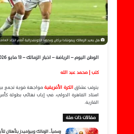
ا
هل يعيد الزمالك ريمونتادا بركان ويحصد الكونفدرالية أمام اتحاد العاص
الوطن اليوم – الرياضة – اخبار الزمالك – 13 مايو 2026
كتب | محمد عبد الله
يترقب عشاق
الكرة الأفريقية
مواجهة قوية تجمع بي
استاد القاهرة الدولي، في إياب نهائي بطولة
كأس 
القارية.
مقالات ذات صلة
رسمياً.. الزمالك وبيراميدز يتأهلان للأ