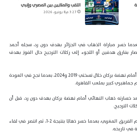
ة
اللقب والملايين بين المصري وإنبي
3:27 م8 يونيو، 2026
 بعدما خسر مباراة الذهاب في الجزائر بهدف دون رد، سجله أحمد
تصار بفارق هدفين أو اللجوء إلى ركلات الترجيح حال الفوز بهدف
 أمام
نهضة بركان
خلال نسختي 2019 و2024، بعدما نجح في العودة
م جماهيري كبير بملعب القاهرة.
 الزمالك قد تُوج بلقب الكونفدرالية عام 2019 بعد خسارته ذهاب النهائي أمام نهضة بركان بهدف دون رد، قبل أن
ات الترجيح.
وفي نسخة 2024، كرر الفريق الأبيض الإنجاز ذاته أمام الفريق المغربي، بعدما خسر ذهابًا بنتيجة 2-1، ثم انتصر في لقاء
ة في تاريخه.