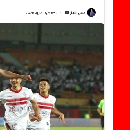
حسن النجار
أ
6:59 ص13 مايو، 2026
ر
س
ل
ب
ر
ي
د
ا
إ
ل
ك
ت
ر
و
ن
ي