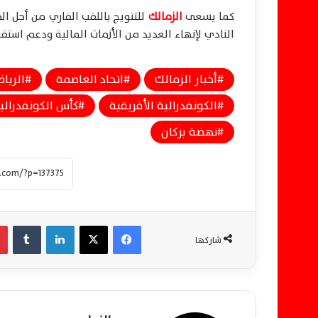
كما يسعى
الزمالك
النادي لإنهاء العديد من الأزمات المالية ودعم استقرا
أخبار الزمالك
اتحاد العاصمة
الريا
الكونفدرالية الأفريقية
كأس الكونفدرالي
نهضة بركان
فيسبوك
‫X
لينكدإن
‏Tumblr
شاركها