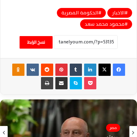
الاخبار
الحكومة المصرية
محمود محمد سعد
نسخ الرابط
فيسبوك
‫X
لينكدإن
‏Tumblr
بينتيريست
‏Reddit
‏VKontakte
Odnoklassniki
‫Pocket
سكايب
مشاركة عبر البريد
طباعة
مصر
الأخبار