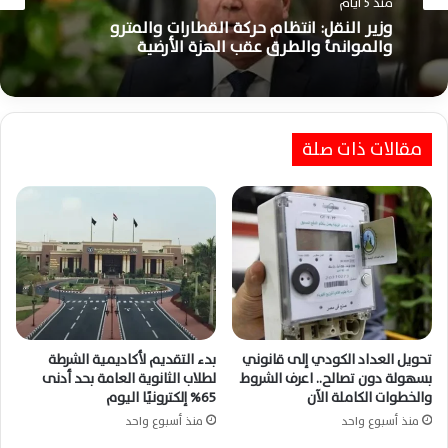
منذ 5 أيام
منذ 5 أيام
وزير النقل: انتظام حركة القطارات والمترو
والموانئ والطرق عقب الهزة الأرضية
مطار القاهرة يواصل التشغيل بكفاءة وانتظام
كامل رغم هزة أرضية شعر بها المواطنون
مقالات ذات صلة
تحويل العداد الكودي إلى قانوني
بدء التقديم لأكاديمية الشرطة
بسهولة دون تصالح.. اعرف الشروط
لطلاب الثانوية العامة بحد أدنى
والخطوات الكاملة الآن
65% إلكترونيًا اليوم
منذ أسبوع واحد
منذ أسبوع واحد