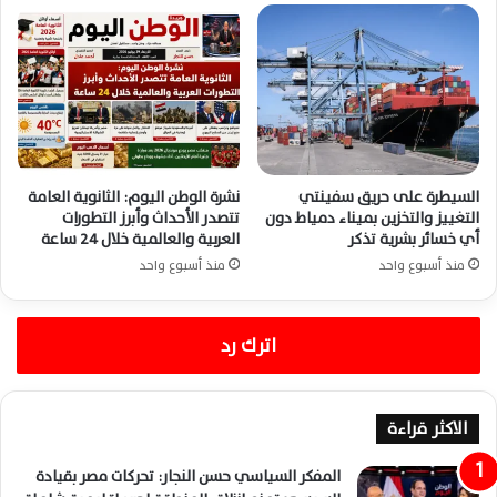
السيطرة على حريق سفينتي
نشرة الوطن اليوم: الثانوية العامة
التغييز والتخزين بميناء دمياط دون
تتصدر الأحداث وأبرز التطورات
أي خسائر بشرية تذكر
العربية والعالمية خلال 24 ساعة
منذ أسبوع واحد
منذ أسبوع واحد
اترك رد
الاكثر قراءة
المفكر السياسي حسن النجار: تحركات مصر بقيادة