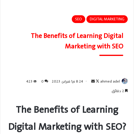
SEO
DIGITAL MARKETING
The Benefits of Learning Digital
Marketing with SEO
ahmed adel
ت
أ
8:24 م1 فبراير، 2023
0
423
ا
ر
2 دقائق
ب
س
ع
ل
The Benefits of Learning
ع
ب
ل
ر
Digital Marketing with SEO?
ى
ي
X
د