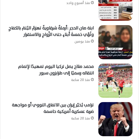
منذ أسبوع واحد
ابنة صان الحجر :أرملةٌ شرقاويةٌ تهزمُ اليُتمَ بالكفاحِ
وتُربِّي خمسةَ أبناءٍ حتى الزَّواجِ والاستقرار
منذ يومين
محمد صلاح يصل تركيا اليوم تمهيدًا لإتمام
انتقاله رسميًا إلى طرابزون سبور
منذ 20 ساعة
ترامب يُخيّر إيران بين الاتفاق النووي أو مواجهة
ضربة عسكرية أمريكية حاسمة
منذ 20 ساعة