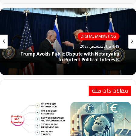
DIGITAL MARKETING
DIGITAL MARKETING
4:48 ص31 ديسمبر، 2025
12:47 ص30 ديسمبر، 2025
Trump Avoids Public Dispute with Netanyahu
to Protect Political Interests
Trump Discusses International Force in Gaza
مقالات ذات صلة
with Netanyahu, Hints at Striking Iran