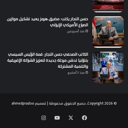
حسن النجار يكتب: مضيق هرمز يعيد تشكيل موازين
الصراع الأمريكي الإيراني
منذ أسبوعين
الكاتب الصحفي حسن النجار: قمة الرئيس السيسي
بتنزانيا تدشن مرحلة جديدة لتعزيز الشراكة الإفريقية
والتنمية المشتركة
منذ 3 أسابيع
© Copyright 2026, جميع الحقوق محفوظة | تصميم
ahmedpradoo
‫X
فيسبوك
‫YouTube
انستقرام