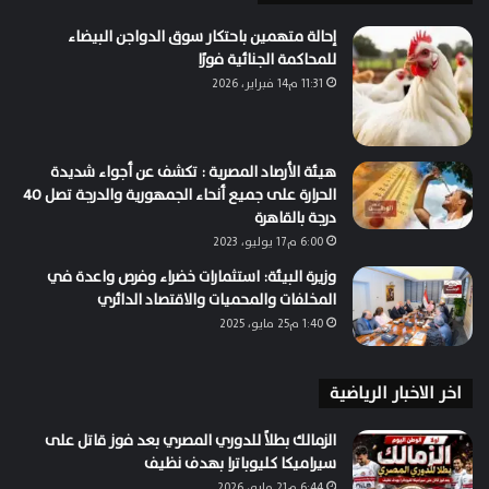
إحالة متهمين باحتكار سوق الدواجن البيضاء
للمحاكمة الجنائية فورًا
11:31 م14 فبراير، 2026
هيئة الأرصاد المصرية : تكشف عن أجواء شديدة
الحرارة على جميع أنحاء الجمهورية والدرجة تصل 40
درجة بالقاهرة
6:00 م17 يوليو، 2023
وزيرة البيئة: استثمارات خضراء وفرص واعدة في
المخلفات والمحميات والاقتصاد الدائري
1:40 م25 مايو، 2025
اخر الاخبار الرياضية
الزمالك بطلاً للدوري المصري بعد فوز قاتل على
سيراميكا كليوباترا بهدف نظيف
6:44 م21 مايو، 2026