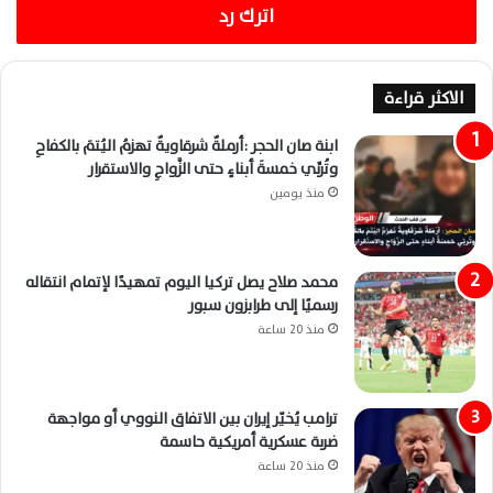
اترك رد
الاكثر قراءة
ابنة صان الحجر :أرملةٌ شرقاويةٌ تهزمُ اليُتمَ بالكفاحِ
وتُربِّي خمسةَ أبناءٍ حتى الزَّواجِ والاستقرار
منذ يومين
محمد صلاح يصل تركيا اليوم تمهيدًا لإتمام انتقاله
رسميًا إلى طرابزون سبور
منذ 20 ساعة
ترامب يُخيّر إيران بين الاتفاق النووي أو مواجهة
ضربة عسكرية أمريكية حاسمة
منذ 20 ساعة