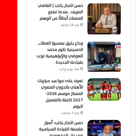
حسن النجار يكتب | القاضي
المزيف.. عندما تصنع
المنصات أبطالًا من الوهم
منذ 24 ساعة
وداع يليق بمسيرة العطاء..
الحسينية تكرم محمد
العوضي والإبراهيمية ترحب
بقيادته الجديدة
منذ يوم واحد
تعرف على مواعيد مباريات
الأهلي بالدوري المصري
الممتاز موسم 2026-
2027 كاملة بالتفصيل
اليوم
منذ 3 ساعات
حسن النجار يكتب: أسرار
فلسفة القيادة السياسية
في بناء الجمهورية