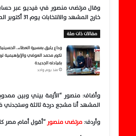
وقال مرتضى منصور في فيديو عبر حسابه بم
خارج المشهد والانتخابات يوم 31 أكتوبر المقبل ومن يريد الترشح فليتفضل”.
مقالات ذات صلة
وداع يليق بمسيرة العطاء.. الحسينية
تكرم محمد العوضي والإبراهيمية تر
بقيادته الجديدة
منذ يوم واحد
وأضاف: منصور “الأزمة بيني وبين ممدوح عب
المشهد أنا مشجع درجة ثالثة وستجدني في
وأردف:
مرتضى منصور
“أقول أمام مصر كله