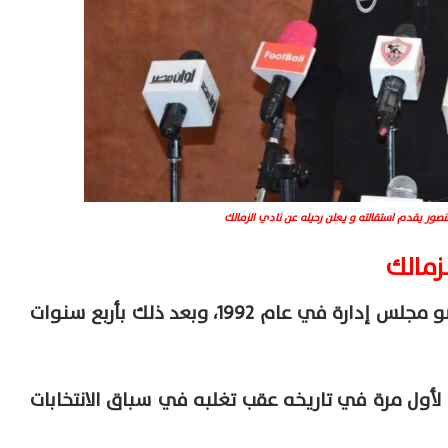
نصور يقدم استقالته و يعلن رحيله عن نادي الزمالك
زمالك
دخل مرتضى منصور الزمالك لأول مرة كعضو مجلس إدارة في عام 1992، وبعد ذلك بأربع سنوات
للزمالك لأول مرة في تاريخه عقب تغلبه في سباق الانتخابات