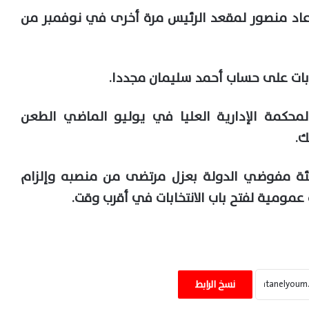
 عاد منصور لمقعد الرئيس مرة أخرى في نوفمبر من
كمة الإدارية العليا في يوليو الماضي الطعن
ك.
يئة مفوضي الدولة بعزل مرتضى من منصبه وإلزام
عمومية لفتح باب الانتخابات في أقرب وقت.
كاتب الشؤون الدولية حسن النجار: الدولة
المصرية واجهت شائعات ميناء دمياط
بالشفافية والحقائق
مستقبل وطن الشرقية يحتفي بأول الجمهورية
بالثانوية العامة ويؤكد دعمه للمتميزين دائمًا
نسخ الرابط