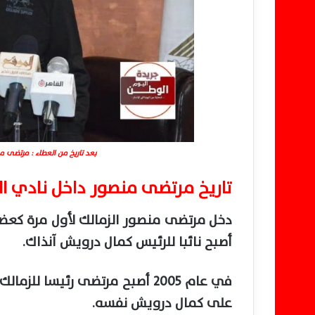
بعد تاريخ من العطاء : مرتضى م
تاريخ مرتضى منصور داخل نادي ال
أصبح نائبا للرئيس كمال درويش آنذاك.
في عام 2005 أصبح مرتضى رئيسا 
على كمال درويش نفسه.