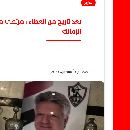
تقارير
بعد تاريخ من العطاء : مرتضى م
الزمالك
3:03 ص3 أغسطس، 2023