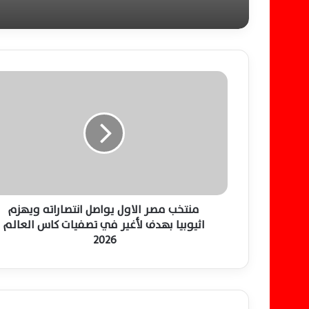
م
ن
ت
خ
ب
م
ص
ر
ا
ل
منتخب مصر الاول يواصل انتصاراته ويهزم
ا
اثيوبيا بهدف لأغير في تصفيات كاس العالم
و
2026
ل
ي
و
ا