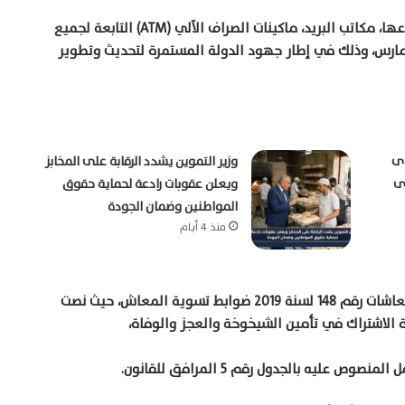
ويمكن للمستفيدين صرف المعاشات عبر البنوك وفروعها، مكاتب البريد، ماكينات الصراف الآلي (ATM) التابعة لجميع
بنوك، والمحافظ الإلكترونية، خلال أيام 25 و26 و27 مارس، وذلك في إطار جهود الدولة المستمرة لتحديث وتطوير
وى
وزير التموين يشدد الرقابة على المخابز
ويعلن عقوبات رادعة لحماية حقوق
المواطنين وضمان الجودة
منذ 4 أيام
من ناحية أخرى، حدد قانون التأمينات الاجتماعية والمعاشات رقم 148 لسنة 2019 ضوابط تسوية المعاش، حيث نصت
 عليه بالجدول رقم 5 المرافق للقانون.