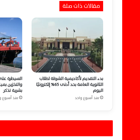
ص
مقالات ذات صلة
ل
ا
ن
ت
ص
ا
ر
ا
ت
ه
و
بدء التقديم لأكاديمية الشرطة لطلاب
السيطرة على
ي
الثانوية العامة بحد أدنى 65% إلكترونيًا
والتخزين بمي
ه
اليوم
بشرية تذكر
ز
منذ أسبوع واحد
منذ أسبوع و
م
ا
ث
ي
و
ب
ي