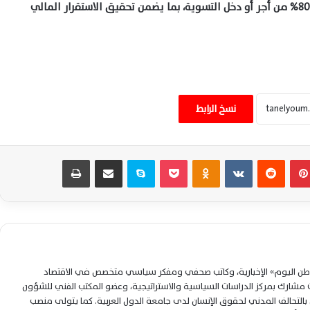
كما حدد القانون الحد الأقصى لقيمة المعاش بنسبة 80% من أجر أو دخل التسوية، بما يضمن تحقيق الاستقرار المالي
اعرف امتيازات المقبولين بالمعاهد الفنية
الصحية الشرطية وشروط التقديم للدفعة
نسخ الرابط
الجديدة 2026
بدء تطبيق منظومة الخصم المباشر للخبز
بينتيريست
‏Reddit
‏VKontakte
Odnoklassniki
‫Pocket
سكايب
مشاركة عبر البريد
طباعة
اليوم.. تعرف على السعر والحصة الرسمية
للمواطن
بدء تطبيق منظومة الخصم المباشر بالمخابز
اليوم دون تغيير سعر الخبز المدعم للمواطنين
نهائيًا
لوطن اليوم» الإخبارية، وكاتب صحفي ومفكر سياسي متخصص في الاقتصاد
مواعيد قطارات الصعيد 2026 كاملة اليوم بين
شارك بمركز الدراسات السياسية والاستراتيجية، وعضو المكتب الفني للشؤون
القاهرة وأسوان ذهابًا وإيابًا بالتفصيل
التحالف المدني لحقوق الإنسان لدى جامعة الدول العربية. كما يتولى منصب