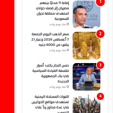
إصابة 11 مدنيًا بينهم
مصريان إثر قصف حوثي
استهدف منطقة نجران
السعودية
منذ يوم واحد
سعر الذهب اليوم الجمعة
7 أغسطس 2026 وعيار 21
يقترب من 6000 جنيه
منذ يوم واحد
حسن النجار يكتب: أسرار
فلسفة القيادة السياسية
في بناء الجمهورية
الجديدة
منذ يوم واحد
القوات المسلحة اليمنية
تستهدف مواقع الحوثيين
في عدة محاور رداً على
التصعيد