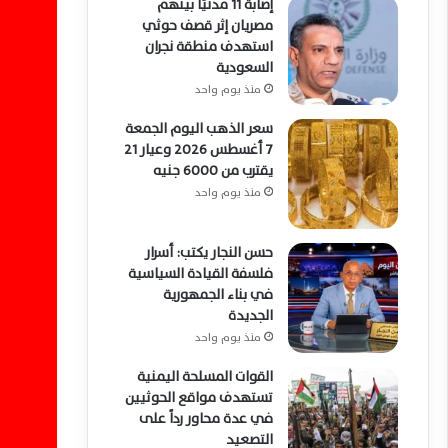
إصابة 11 مدنيًا بينهم
مصريان إثر قصف حوثي
استهدف منطقة نجران
السعودية
منذ يوم واحد
سعر الذهب اليوم الجمعة
7 أغسطس 2026 وعيار 21
يقترب من 6000 جنيه
منذ يوم واحد
حسن النجار يكتب: أسرار
فلسفة القيادة السياسية
في بناء الجمهورية
الجديدة
منذ يوم واحد
القوات المسلحة اليمنية
تستهدف مواقع الحوثيين
في عدة محاور رداً على
التصعيد