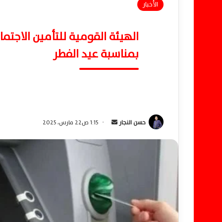
الأخبار
الهيئة القومية للتأمين الاجت
بمناسبة عيد الفطر
حسن النجار
أ
1:15 ص22 مارس، 2025
ر
س
ل
ب
ر
ي
د
ا