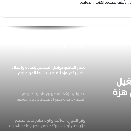
لس الأعلى لحقوق الإنسان الدولية.
تحويل العداد الكودي إلى قانوني بسهولة
دون تصالح.. اعرف الشروط والخطوات الكاملة
الآن
وزير النقل: انتظام حركة القطارات والمترو
والموانئ والطرق عقب الهزة الأرضية
مطار القاهرة يواصل التشغيل بكفاءة وانتظام
كامل رغم هزة أرضية شعر بها المواطنون
غيل
 هزة
مدبولي يؤكد للمصريين بالخارج دورهم
المحوري في دعم الاقتصاد وتعزيز مسيرة
التنمية الوطنية المستدامة
وزير الموارد المائية والري يتابع نتائج تقييم
خزان جبل أولياء ويؤكد دعم مصر لإعادة تأهيله