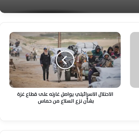
بالكامل
رسميًا.. موعد صرف مرتبات أغسطس 2026
وجدول الرواتب الجديد وأماكن الحصول عليها
ا
ل
اعرف امتيازات المقبولين بالمعاهد الفنية
ا
الصحية الشرطية وشروط التقديم للدفعة
ح
الجديدة 2026
ت
ل
بدء تطبيق منظومة الخصم المباشر للخبز
ا
اليوم.. تعرف على السعر والحصة الرسمية
ل
للمواطن
ا
ل
الاحتلال الاسرائيلي يواصل غارته على قطاع غزة
ا
بشأن نزع السلاع من حماس
بدء تطبيق منظومة الخصم المباشر بالمخابز
س
اليوم دون تغيير سعر الخبز المدعم للمواطنين
نهائيًا
ر
ا
ئ
مواعيد قطارات الصعيد 2026 كاملة اليوم بين
ي
القاهرة وأسوان ذهابًا وإيابًا بالتفصيل