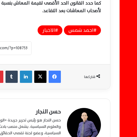
لأصحاب المعاشات بعد التقاعد.
احمد شمس
الاخبار
فيسبوك
‫X
لينكدإن
‏Tumblr
شاركها
حسن النجار
حسن النجار هو رئيس تحرير جريدة «ا
والعلوم السياسية. يشغل منصب باحث م
السياسية، وعضو لجنة تقصي الحقائق ب