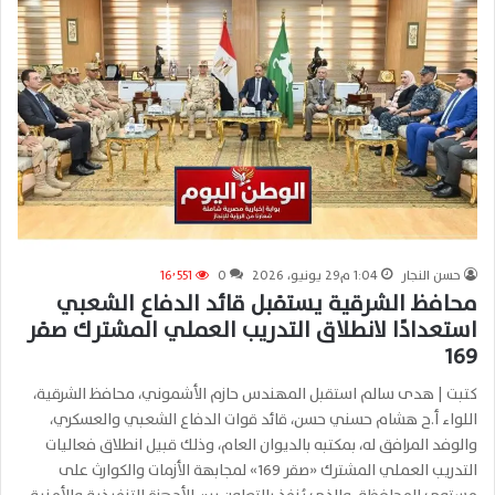
حسن النجار
1:04 م29 يونيو، 2026
0
16٬551
محافظ الشرقية يستقبل قائد الدفاع الشعبي
استعدادًا لانطلاق التدريب العملي المشترك صقر
169
كتبت | هدى سالم استقبل المهندس حازم الأشموني، محافظ الشرقية،
اللواء أ.ح هشام حسني حسن، قائد قوات الدفاع الشعبي والعسكري،
والوفد المرافق له، بمكتبه بالديوان العام، وذلك قبيل انطلاق فعاليات
التدريب العملي المشترك «صقر 169» لمجابهة الأزمات والكوارث على