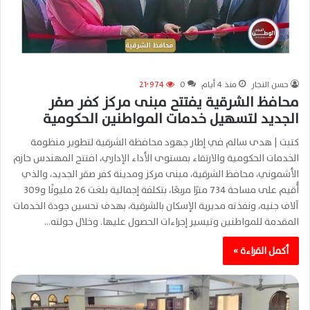
حسن النجار
منذ 4 أيام
0
21٬974
محافظ الشرقية يفتتح مبنى مركز كفر صقر
الجديد لتسهيل خدمات المواطنين الحكومية
كتبت | هدى سالم في إطار جهود محافظة الشرقية لتطوير منظومة
الخدمات الحكومية والارتقاء بمستوى الأداء الإداري، افتتح المهندس حازم
الأشموني، محافظ الشرقية، مبنى مركز ومدينة كفر صقر الجديد، والذي
أُقيم على مساحة 734 مترًا مربعًا، بتكلفة إجمالية بلغت 26 مليونًا و309
آلاف جنيه، ونفذته مديرية الإسكان بالشرقية، بهدف تحسين جودة الخدمات
المقدمة للمواطنين وتيسير إجراءات الحصول عليها. وخلال جولته…
أكمل القراءة »