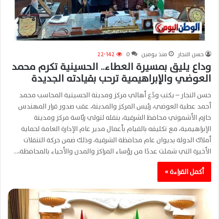
حسن النجار
منذ يومين
0
22٬142
وداع يليق بمسيرة العطاء.. الحسينية تكرم محمد
العوضي والإبراهيمية ترحب بقيادته الجديدة
حسن النجار – يكتب ودَّع أهالي مركز ومدينة الحسينية المحاسب محمد
أحمد عطية العوضي، رئيس المركز والمدينة، عقب صدور قرار المهندس
حازم الأشموني محافظ الشرقية، بنقله لتولي رئاسة مركز ومدينة
الإبراهيمية، مع تكليفه بالقيام بأعمال مدير عام الإدارة العامة لحماية
أملاك الدولة بديوان عام محافظة الشرقية، وذلك ضمن حركة التنقلات
الأخيرة التي شملت عددًا من رؤساء المراكز والمدن والأحياء بالمحافظة،…
أكمل القراءة »