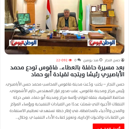
حسن النجار
منذ يومين
0
22٬092
بعد مسيرة حافلة بالعطاء.. فاقوس تودع محمد
الأباصيري رئيسًا ويتجه لقيادة أبو حماد
حسن النجار – يكتب ودَّعت مدينة فاقوس المحاسب محمد حسن الأباصيري،
رئيس مركز ومدينة فاقوس، عقب صدور قرار المهندس حازم الأشموني،
محافظ الشرقية، بنقله لتولي رئاسة مركز ومدينة أبو حماد، ضمن حركة
التنقلات الأخيرة التي شملت عددًا من القيادات التنفيذية ورؤساء المراكز
والمدن والأحياء بالمحافظة، في إطار خطة تستهدف تعظيم الاستفادة
من الكفاءات والخبرات الإدارية، وتعزيز كفاءة الأداء التنفيذي. وخلال…