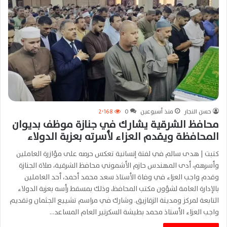
حسن النجار
منذ أسبوعين
0
2٬168
محافظ الشرقية يشارك في جنازة موظف بديوان
المحافظة ويقدم العزاء لأسرته بعزبة الدولاء
كتبت | هدى سالم في لفتة إنسانية تعكس حرصه على مؤازرة العاملين
وأسرهم، أدى المهندس حازم الأشموني محافظ الشرقية، صلاة الجنازة
وقدم واجب العزاء في وفاة الأستاذ سعد محمد أحمد، أحد العاملين
بالإدارة العامة لشؤون مكتب المحافظ، وذلك بمسقط رأسه بعزبة الدولاء
التابعة لمركز ومدينة الزقازيق. وشارك في مراسم تشييع الجثمان وتقديم
واجب العزاء الأستاذ محمد بطيشة السكرتير العام المساعد…