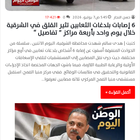
حسن النجار
5:45 ص7 يوليو، 2026
0
17٬421
6 إصابات بلدغات الثعابين تثير القلق في الشرقية
خلال يوم واحد بأربعة مراكز ” تفاصيل “
كتبت | هدى سالم شهدت محافظة الشرقية، اليوم الاثنين ، سلسلة من
الحوادث المتفرقة أسفرت عن إصابة 6 أشخاص بلدغات ثعابين في أربع مراكز
مختلفة، حيث جرى نقل المصابين إلى المستشفيات لتلقي الإسعافات
الأولية والرعاية الطبية اللازمة، فيما باشرت الجهات المختصة اتخاذ الإجراءات
القانونية والتحقيق في ملابسات الوقائع. ففي مركز منيا القمح، استقبل
مستشفى منيا القمح المركزي ثلاثة مصابين تعرضوا…
أكمل القراءة »