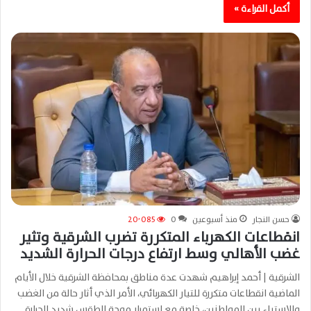
أكمل القراءة »
حسن النجار
منذ أسبوعين
0
20٬085
انقطاعات الكهرباء المتكررة تضرب الشرقية وتثير
غضب الأهالي وسط ارتفاع درجات الحرارة الشديد
الشرقية | أحمد إبراهيم شهدت عدة مناطق بمحافظة الشرقية خلال الأيام
الماضية انقطاعات متكررة للتيار الكهربائي، الأمر الذي أثار حالة من الغضب
والاستياء بين المواطنين، خاصة مع استمرار موجة الطقس شديد الحرارة