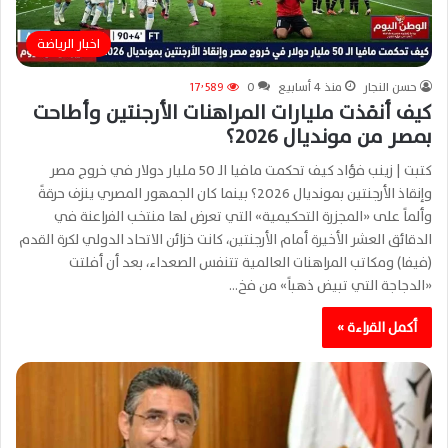
اخبار الرياضة
حسن النجار
منذ 4 أسابيع
0
17٬589
كيف أنقذت مليارات المراهنات الأرجنتين وأطاحت
بمصر من مونديال 2026؟
كتبت | زينب فؤاد كيف تحكمت مافيا الـ 50 مليار دولار في خروج مصر
وإنقاذ الأرجنتين بمونديال 2026؟ بينما كان الجمهور المصري ينزف حرقةً
وألماً على «المجزرة التحكيمية» التي تعرض لها منتخب الفراعنة في
الدقائق العشر الأخيرة أمام الأرجنتين، كانت خزائن الاتحاد الدولي لكرة القدم
(فيفا) ومكاتب المراهنات العالمية تتنفس الصعداء، بعد أن أفلتت
«الدجاجة التي تبيض ذهباً» من فخ…
أكمل القراءة »