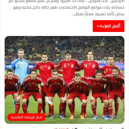
الأرجنتين “تحب إسرائيل”، على حد تعبيره. ونشر بن غفير مقطع فيديو عبر
حساباته على مواقع التواصل الاجتماعي، ظهر خلاله داخل مكتبه وهو
يحمل كأسًا ذهبية، معلنًا بشكل…
أكمل القراءة »
اخبار الرياضة العالمية