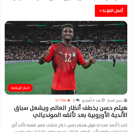
أكمل القراءة »
اخبار الرياضة
حسن النجار
منذ 4 أسابيع
0
17٬796
هيثم حسن يخطف أنظار العالم ويشعل سباق
الأندية الأوروبية بعد تألقه المونديالي
كتب | أحمد مجدي فرض هيثم حسن، جناح منتخب مصر، نفسه كأحد أبرز
اكتشافات بطولة كأس العالم 2026، بعدما حظي بإشادات واسعة من