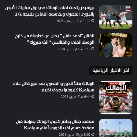
بيراميدز يتعنت امام الزمالك في اول مباريات الأبيض
بالدوري المصري ويقاسمه التعادل بنتيجة 2/2
11:09 م21 سبتمبر، 2023
الفنان “احمد داش ” يعلن عن خطوبتة من خارج
الوسط الفني والفنانيين ” الف مبروك “
7:39 م11 نوفمبر، 2024
اخر الاخبار الرياضية
الزمالك بطلاً للدوري المصري بعد فوز قاتل على
سيراميكا كليوباترا بهدف نظيف
6:44 م21 مايو، 2026
معتمد جمال يحاضر لاعبي الزمالك بصرامة قبل
موقعة حسم لقب الدوري أمام سيراميكا
8:02 ص19 مايو، 2026