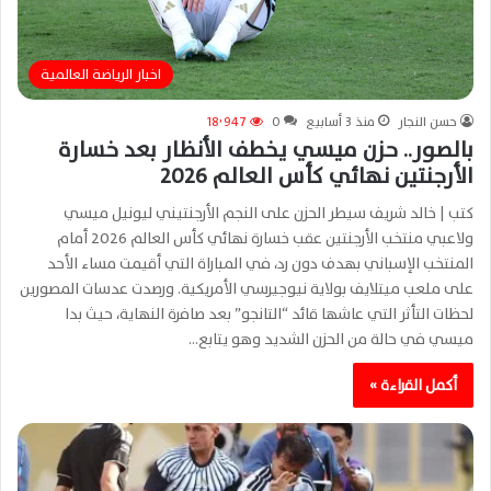
اخبار الرياضة العالمية
حسن النجار
منذ 3 أسابيع
0
18٬947
بالصور.. حزن ميسي يخطف الأنظار بعد خسارة
الأرجنتين نهائي كأس العالم 2026
كتب | خالد شريف سيطر الحزن على النجم الأرجنتيني ليونيل ميسي
ولاعبي منتخب الأرجنتين عقب خسارة نهائي كأس العالم 2026 أمام
المنتخب الإسباني بهدف دون رد، في المباراة التي أقيمت مساء الأحد
على ملعب ميتلايف بولاية نيوجيرسي الأمريكية. ورصدت عدسات المصورين
لحظات التأثر التي عاشها قائد “التانجو” بعد صافرة النهاية، حيث بدا
ميسي في حالة من الحزن الشديد وهو يتابع…
أكمل القراءة »