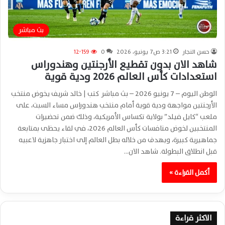
بث مباشر
حسن النجار
3:21 ص7 يونيو، 2026
0
12٬159
شاهد الان بدون تقطيع الأرجنتين وهندوراس
استعدادات كأس العالم 2026 ودية قوية
الوطن اليوم – 7 يونيو 2026 – بث مباشر كتب | خالد شريف يخوض منتخب
الأرجنتين مواجهة ودية قوية أمام منتخب هندوراس مساء السبت، على
ملعب “كايل فيلد” بولاية تكساس الأمريكية، وذلك ضمن تحضيرات
المنتخبين لخوض منافسات كأس العالم 2026، في لقاء يحظى بمتابعة
جماهيرية كبيرة، ويهدف من خلاله بطل العالم إلى اختبار جاهزية لاعبيه
قبل انطلاق البطولة. شاهد الان…
أكمل القراءة »
الاكثر قراءة