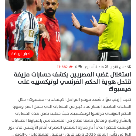
اخبار الرياضة
حسن النجار
منذ 4 أسابيع
0
17٬882
استغلال غضب المصريين يكشف حسابات مزيفة
تنتحل هوية الحكم الفرنسي لوتيكسييه على
فيسبوك
كتبت | زينب فؤاد شهد موقع التواصل الاجتماعي «فيسبوك» خلال
الساعات الماضية انتشار عدد كبير من الحسابات التي تحمل اسم وصورة
الحكم الفرنسي فرانسوا لوتيكسييه، حيث حظيت بعض هذه الحسابات
بانتشار واسع، وتفاعل معها قطاع من المستخدمين باعتبارها الحسابات
الرسمية للحكم الذي أدار مباراة المنتخب المصري أمام الأرجنتين في دور
الـ16 من كأس العالم 2026. ورصد فريق «تدقيق المعلومات» بـ«الوطن…