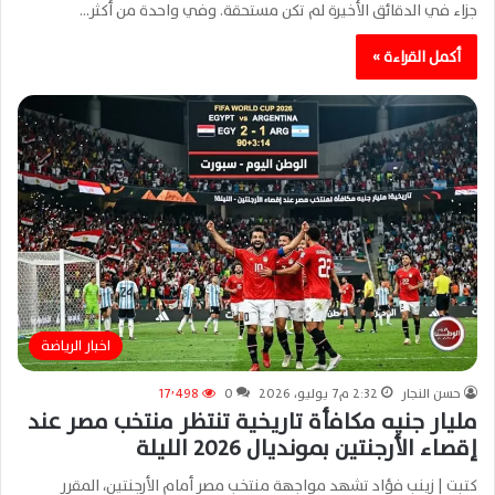
جزاء في الدقائق الأخيرة لم تكن مستحقة. وفي واحدة من أكثر…
أكمل القراءة »
اخبار الرياضة
حسن النجار
2:32 م7 يوليو، 2026
0
17٬498
مليار جنيه مكافأة تاريخية تنتظر منتخب مصر عند
إقصاء الأرجنتين بمونديال 2026 الليلة
كتبت | زينب فؤاد تشهد مواجهة منتخب مصر أمام الأرجنتين، المقرر