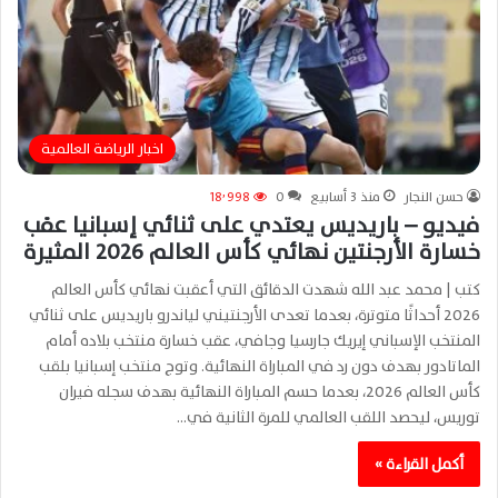
اخبار الرياضة العالمية
حسن النجار
منذ 3 أسابيع
0
18٬998
فيديو – باريديس يعتدي على ثنائي إسبانيا عقب
خسارة الأرجنتين نهائي كأس العالم 2026 المثيرة
كتب | محمد عبد الله شهدت الدقائق التي أعقبت نهائي كأس العالم
2026 أحداثًا متوترة، بعدما تعدى الأرجنتيني لياندرو باريديس على ثنائي
المنتخب الإسباني إيريك جارسيا وجافي، عقب خسارة منتخب بلاده أمام
الماتادور بهدف دون رد في المباراة النهائية. وتوج منتخب إسبانيا بلقب
كأس العالم 2026، بعدما حسم المباراة النهائية بهدف سجله فيران
توريس، ليحصد اللقب العالمي للمرة الثانية في…
أكمل القراءة »