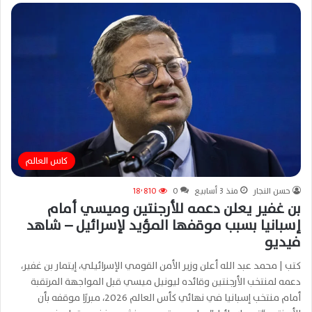
كاس العالم
حسن النجار
منذ 3 أسابيع
0
18٬810
بن غفير يعلن دعمه للأرجنتين وميسي أمام
إسبانيا بسبب موقفها المؤيد لإسرائيل – شاهد
فيديو
كتب | محمد عبد الله أعلن وزير الأمن القومي الإسرائيلي، إيتمار بن غفير،
دعمه لمنتخب الأرجنتين وقائده ليونيل ميسي قبل المواجهة المرتقبة
أمام منتخب إسبانيا في نهائي كأس العالم 2026، مبررًا موقفه بأن