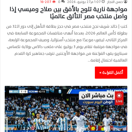
حسن النجار
1:07 م27 يونيو، 2026
0
16٬207
مواجهة نارية تلوح بالأفق بين صلاح وميسي إذا
واصل منتخب مصر التألق عالميًا
كتب | خالد شريف نجح منتخب مصر في حجز بطاقة التأهل إلى دور الـ32 من
بطولة كأس العالم 2026، بعدما أنهى منافسات المجموعة السابعة في
المركز الثاني، ليضرب موعدًا مع منتخب أستراليا، وصيف المجموعة الرابعة،
في مواجهة مرتقبة تقام يوم 3 يوليو على ملعب دالاس بولاية تكساس.
سيناريو يقرب الفراعنة من مواجهة الأرجنتين تترقب جماهير كرة القدم
العالمية احتمال إقامة…
أكمل القراءة »