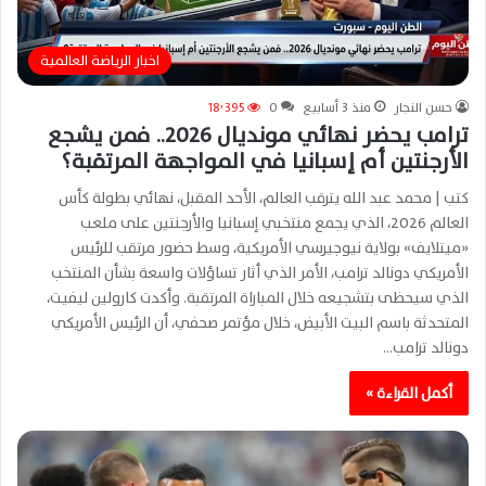
اخبار الرياضة العالمية
حسن النجار
منذ 3 أسابيع
0
18٬395
ترامب يحضر نهائي مونديال 2026.. فمن يشجع
الأرجنتين أم إسبانيا في المواجهة المرتقبة؟
كتب | محمد عبد الله يترقب العالم، الأحد المقبل، نهائي بطولة كأس
العالم 2026، الذي يجمع منتخبي إسبانيا والأرجنتين على ملعب
«ميتلايف» بولاية نيوجيرسي الأمريكية، وسط حضور مرتقب للرئيس
الأمريكي دونالد ترامب، الأمر الذي أثار تساؤلات واسعة بشأن المنتخب
الذي سيحظى بتشجيعه خلال المباراة المرتقبة. وأكدت كارولين ليفيت،
المتحدثة باسم البيت الأبيض، خلال مؤتمر صحفي، أن الرئيس الأمريكي
دونالد ترامب…
أكمل القراءة »