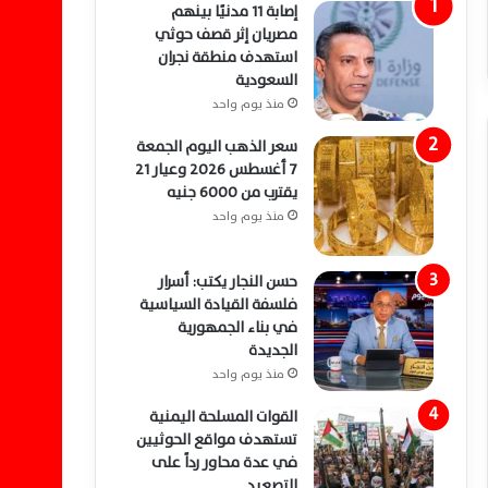
إصابة 11 مدنيًا بينهم
مصريان إثر قصف حوثي
استهدف منطقة نجران
السعودية
منذ يوم واحد
سعر الذهب اليوم الجمعة
7 أغسطس 2026 وعيار 21
يقترب من 6000 جنيه
منذ يوم واحد
حسن النجار يكتب: أسرار
فلسفة القيادة السياسية
في بناء الجمهورية
الجديدة
منذ يوم واحد
القوات المسلحة اليمنية
تستهدف مواقع الحوثيين
في عدة محاور رداً على
التصعيد