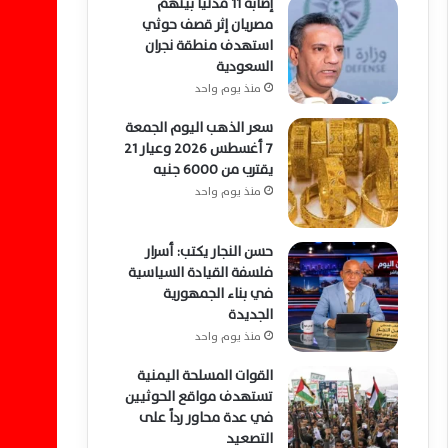
إصابة 11 مدنيًا بينهم
مصريان إثر قصف حوثي
استهدف منطقة نجران
السعودية
منذ يوم واحد
سعر الذهب اليوم الجمعة
7 أغسطس 2026 وعيار 21
يقترب من 6000 جنيه
منذ يوم واحد
حسن النجار يكتب: أسرار
فلسفة القيادة السياسية
في بناء الجمهورية
الجديدة
منذ يوم واحد
القوات المسلحة اليمنية
تستهدف مواقع الحوثيين
في عدة محاور رداً على
التصعيد