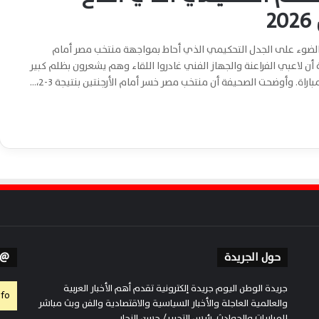
ة الضوء على الجدل التحكيمي الذي أحاط بمواجهة منتخب مصر أمام
 دور الـ16 من بطولة كأس العالم 2026، مؤكدة أن لاعبي الفراعنة والجهاز الفني غادروا اللقاء وهم يشعرون بظلم كبير
راة. وأوضحت الصحيفة أن منتخب مصر خسر أمام الأرجنتين بنتيجة 3-2،…
حول الجريدة
Follow Us
جريدة الوطن اليوم جريدة إلكترونية تقدم أهم الأخبار العربية
fo.
والعالمية العاجلة والأخبار السياسية والاقتصادية والفن وبث مباشر
للمباريات والحوادث. رئيس التحرير/ حسن النجار