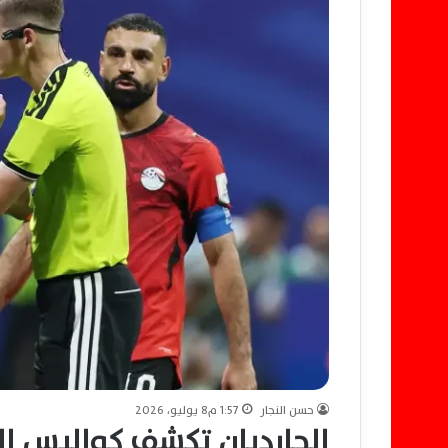
حسن النجار
1:57 م8 يوليو، 2026
الجارديان تكشف كواليس ا