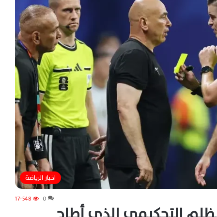
اخبار الرياضة
17٬548
0
لظلم التحكيمي الذي أطاح