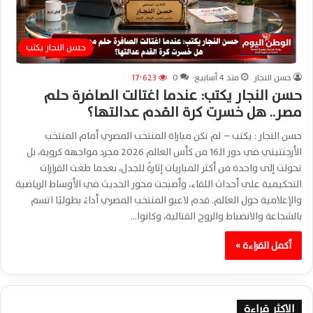
حسن النجار يكتب
حسن النجار
منذ 4 أسابيع
0
17٬623
حسن النجار يكتب: عندما اغتالت الصافرة حلم
مصر.. هل خسرت كرة القدم عدالتها؟
حسن النجار : يكتب – لم تكن مباراة المنتخب المصري أمام المنتخب
الأرجنتيني في دور الـ16 من كأس العالم 2026 مجرد مواجهة كروية، بل
تحولت إلى واحدة من أكثر المباريات إثارةً للجدل، بعدما طغت القرارات
التحكيمية على أحداث اللقاء، وأصبحت محور الحديث في الأوساط الرياضية
والإعلامية حول العالم. قدم لاعبو المنتخب المصري أداءً بطوليًا اتسم
بالشجاعة والانضباط والروح القتالية، وكانوا…
أكمل القراءة »
الاكثر قراءة