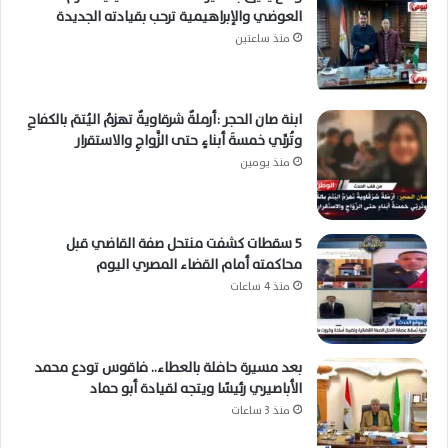
العوضي والإبراهيمية ترحب بقيادته الجديدة
منذ ساعتين
ابنة صان الحجر :أرملةٌ شرقاويةٌ تهزمُ اليُتمَ بالكفاحِ
وتُربِّي خمسةَ أبناءٍ حتى الزَّواجِ والاستقرار
منذ يومين
5 سقطات كشفت منتحل صفة القاضي قبل
محاكمته أمام القضاء المصري اليوم
منذ 4 ساعات
بعد مسيرة حافلة بالعطاء.. فاقوس تودع محمد
الأباصيري رئيسًا ويتجه لقيادة أبو حماد
منذ 3 ساعات