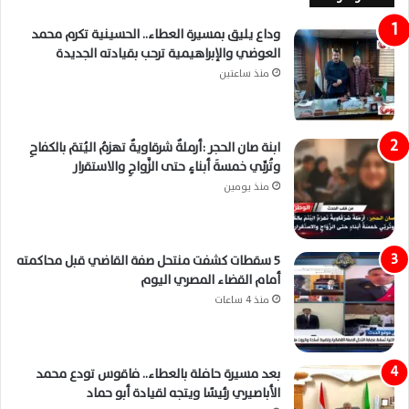
وداع يليق بمسيرة العطاء.. الحسينية تكرم محمد
العوضي والإبراهيمية ترحب بقيادته الجديدة
منذ ساعتين
ابنة صان الحجر :أرملةٌ شرقاويةٌ تهزمُ اليُتمَ بالكفاحِ
وتُربِّي خمسةَ أبناءٍ حتى الزَّواجِ والاستقرار
منذ يومين
5 سقطات كشفت منتحل صفة القاضي قبل محاكمته
أمام القضاء المصري اليوم
منذ 4 ساعات
بعد مسيرة حافلة بالعطاء.. فاقوس تودع محمد
الأباصيري رئيسًا ويتجه لقيادة أبو حماد