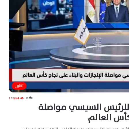
تقارير
17٬884
0
 للرئيس السيسي مواصلة
 كأس العالم