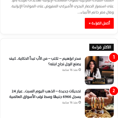
أطلقت القيادة المركزية للقوات المسلحة الإيرانية تهديدات صريحة بالرد
على استمرار الحصار البحري الأميركي المفروض على الموانئ الإيرانية.
وقال مقر خاتم الأنبياء،…
أكمل القراءة »
الاكثر قراءة
سحر ابراهيم – تكتب – من الأب تبدأ الحكاية.. كيف
يصنع الرجل نجاح ابنته؟
منذ 16 ساعة
تحديثات جديدة – الذهب اليوم السبت.. عيار 24
يسجل 6966 جنيهًا وسط ترقب الأسواق العالمية
منذ 16 ساعة