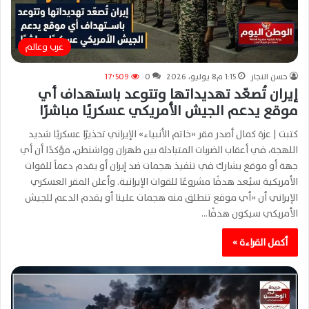
عرب وعالم
حسن النجار
1:15 م8 يوليو، 2026
0
17٬509
إيران تُصعّد تهديداتها وتتوعد باستهداف أي
موقع يدعم الجيش الأمريكي عسكريًا مباشرًا
كتبت | عزة كمال أصدر مقر «خاتم الأنبياء» الإيراني تحذيرًا عسكريًا شديد
اللهجة، في أعقاب الضربات المتبادلة بين طهران وواشنطن، مؤكدًا أن أي
جهة أو موقع يشارك في تنفيذ هجمات ضد إيران أو يقدم دعماً للقوات
الأمريكية سيُعد هدفًا مشروعًا للقوات الإيرانية. وأعلن المقر العسكري
الإيراني أن «أي موقع تنطلق منه هجمات علينا أو يقدم الدعم للجيش
الأمريكي سيكون هدفًا…
أكمل القراءة »