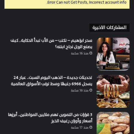
Error Can not Get Posts, Incorrect account info.
المشاركات الاخيرة
سحر ابراهيم – تكتب – من الأب تبدأ الحكاية.. كيف
يصنع الرجل نجاح ابنته؟
منذ 16 ساعة
تحديثات جديدة – الذهب اليوم السبت.. عيار 24
يسجل 6966 جنيهًا وسط ترقب الأسواق العالمية
منذ 16 ساعة
3 قرارات من التموين تهم ملايين المواطنين.. أبرزها
أسعار وأوزان رغيف الخبز
منذ 17 ساعة