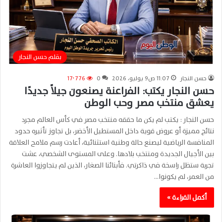
بقلم حسن النجار
حسن النجار
11:07 ص9 يوليو، 2026
0
17٬776
حسن النجار يكتب: الفراعنة يصنعون جيلاً جديدًا
يعشق منتخب مصر وحب الوطن
حسن النجار : يكتب لم يكن ما حققه منتخب مصر في كأس العالم مجرد
نتائج مميزة أو عروض قوية داخل المستطيل الأخضر، بل تجاوز تأثيره حدود
المنافسة الرياضية ليصنع حالة وطنية استثنائية، أعادت رسم ملامح العلاقة
بين الأجيال الجديدة ومنتخب بلادها. وعلى المستوى الشخصي، عشت
تجربة ستظل راسخة في ذاكرتي. فأبنائنا الصغار، الذين لم يتجاوزوا العاشرة
من العمر، لم يكونوا…
أكمل القراءة »