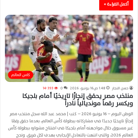
أكمل القراءة »
كاس العالم
حسن النجار
1:48 ص16 يونيو، 2026
0
14٬393
منتخب مصر يحقق إنجازًا تاريخيًا أمام بلجيكا
ويكسر رقماً مونديالياً نادراً
الوطن اليوم – 16 يونيو 2026 – كتب | محمد عبد الله سجل منتخب مصر
إنجازًا تاريخيًا جديدًا في مشاركاته ببطولة كأس العالم، بعدما حقق رقمًا
غير مسبوق خلال مواجهته أمام بلجيكا في افتتاح مشواره ببطولة كأس
العالم 2026، والتي انتهت بالتعادل الإيجابي بهدف لكل فريق. ونجح