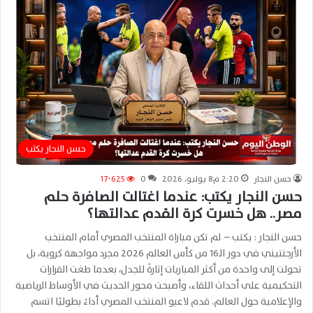
حسن النجار يكتب
حسن النجار
2:20 م8 يوليو، 2026
0
17٬625
حسن النجار يكتب: عندما اغتالت الصافرة حلم
مصر.. هل خسرت كرة القدم عدالتها؟
حسن النجار : يكتب – لم تكن مباراة المنتخب المصري أمام المنتخب
الأرجنتيني في دور الـ16 من كأس العالم 2026 مجرد مواجهة كروية، بل
تحولت إلى واحدة من أكثر المباريات إثارةً للجدل، بعدما طغت القرارات
التحكيمية على أحداث اللقاء، وأصبحت محور الحديث في الأوساط الرياضية
والإعلامية حول العالم. قدم لاعبو المنتخب المصري أداءً بطوليًا اتسم