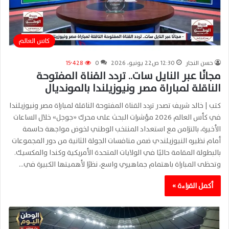
كاس العالم
حسن النجار
12:30 ص22 يونيو، 2026
0
15٬428
مجانًا عبر النايل سات.. تردد القناة المفتوحة
الناقلة لمباراة مصر ونيوزيلندا بالمونديال
كتب | خالد شريف تصدر تردد القناة المفتوحة الناقلة لمباراة مصر ونيوزيلندا
في كأس العالم 2026 مؤشرات البحث على محرك «جوجل» خلال الساعات
الأخيرة، بالتزامن مع استعداد المنتخب الوطني لخوض مواجهة حاسمة
أمام نظيره النيوزيلندي ضمن منافسات الجولة الثانية من دور المجموعات
بالبطولة المقامة حاليًا في الولايات المتحدة الأمريكية وكندا والمكسيك.
وتحظى المباراة باهتمام جماهيري واسع، نظرًا لأهميتها الكبيرة في…
أكمل القراءة »