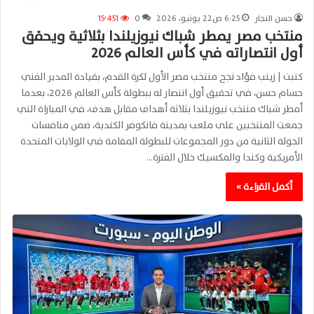
حسن النجار
6:25 ص22 يونيو، 2026
0
15٬451
منتخب مصر يمطر شباك نيوزيلندا بثلاثية ويحقق
أول انتصاراته في كأس العالم 2026
كتبت | زينب فؤاد نجح منتخب مصر الأول لكرة القدم، بقيادة المدير الفني
حسام حسن، في تحقيق أول انتصار له ببطولة كأس العالم 2026، بعدما
أمطر شباك منتخب نيوزيلندا بثلاثة أهداف مقابل هدف، في المباراة التي
جمعت المنتخبين على ملعب بمدينة فانكوفر الكندية، ضمن منافسات
الجولة الثانية من دور المجموعات للبطولة المقامة في الولايات المتحدة
الأمريكية وكندا والمكسيك خلال الفترة…
أكمل القراءة »