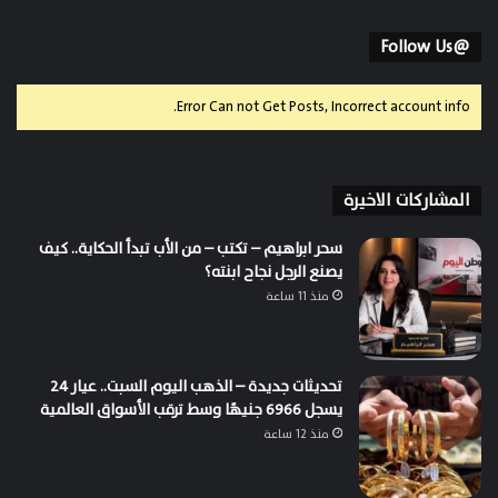
@Follow Us
Error Can not Get Posts, Incorrect account info.
المشاركات الاخيرة
سحر ابراهيم – تكتب – من الأب تبدأ الحكاية.. كيف
يصنع الرجل نجاح ابنته؟
منذ 11 ساعة
تحديثات جديدة – الذهب اليوم السبت.. عيار 24
يسجل 6966 جنيهًا وسط ترقب الأسواق العالمية
منذ 12 ساعة