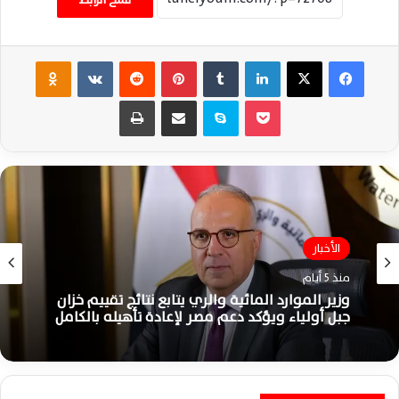
فيسبوك
‫X
لينكدإن
‏Tumblr
بينتيريست
‏Reddit
‏VKontakte
Odnoklassniki
‫Pocket
سكايب
مشاركة عبر البريد
طباعة
احزاب ونواب
منذ 5 أيام
الأخبار
منذ 5 أيام
محمود عبدة درهوس: خارطة طريق غزة تؤكد
حكمة مصر وريادتها وترسخ السلام والاستقرار
الإقليمي الدائم