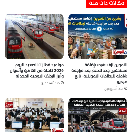
وزير الموارد المائية والري يتابع نتائج تقييم خزان
مقالات ذات صلة
جبل أولياء ويؤكد دعم مصر لإعادة تأهيله بالكامل
التموين تزف بشرى بإضافة
مواعيد قطارات الصعيد اليوم
مستحقين جدد للدعم بعد مراجعة
2026 كاملة من القاهرة وأسوان
شاملة للبطاقات التموينية- تابع
وأبرز الرحلات اليومية المحدثة
فيديو
منذ أسبوعين
منذ أسبوعين