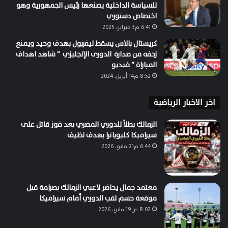
للسياسة الداخلية يصنعها رئيس الجمهورية وهو
اختصاص دستوري
6:41 م3 فبراير، 2025
كريستال بالاس يسقط ليفربول بهدف وحيد ويمنع
زحفه من صدارة الدورى الإنجليزي ” شاهد اهداف
المباراة ” فيديو
8:52 م14 أبريل، 2024
اخر الاخبار الرياضية
الزمالك بطلاً للدوري المصري بعد فوز قاتل على
سيراميكا كليوباترا بهدف نظيف
6:44 م21 مايو، 2026
معتمد جمال يحاضر لاعبي الزمالك بصرامة قبل
موقعة حسم لقب الدوري أمام سيراميكا
8:02 ص19 مايو، 2026