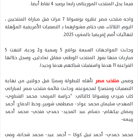
فيما يحل المنتخب الموريتاني رابعا برصيد 4 نقاط أيضا.
واجه منتخب مصر نظيره بوتسوانا 7 مرات قبل مباراة المنتخبين ،
اليوم الثلاثاء، في ختام مشوارهما بـ التصفيات الأفريقية المؤهلة
لنهائيات أمم إفريقيا بالمغرب 2025.
وجاءت المواجهات السبعة بواقع 5 رسمية و2 ودية، انتهت 5
مباريات منها بفوز المنتخب الوطني مقابل تعادلين، وسجل خلالها
الفراعنة 11 هدفا واستقبلت شباكهم هدفا وحيدا.
وضمن
منتخب مصر
تأهله للبطولة رسميًا قبل جولتين من نهاية
التصفيات ومتصدرًا لمجموعته، وجاءت قائمة منتخب مصر لمباراتي
كاب فيردي وبتسوانا كالتالي: “حراسة المرمى: محمد الشناوي-
المهدي سليمان محمد عواد- مصطفي شوبير، وخط الدفاع: أحمد
رمضان بيكهام- حسام عبد المجيد- حمدي فتحي- محمد أحمد
ربيعه-
محمد حمدي- أحمد نبيل كوكا – أحمد عيد- محمد شحاتة، وفي