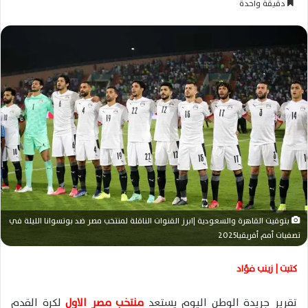
دقيقة واحدة
س
ل
ب
ر
ي
د
ا
إ
ل
ك
ت
ر
و
بتوقيت القاهرة والسعودية |ابرز القنوات الناقلة لمنتخب مصر ضد بوتسوانا الليلة في
ن
تصفيات أمم أفريقيا2025
ي
ا
كتبت | زينب فؤاد
تقرير جريدة الوطن اليوم يستعد
منتخب مصر الاول
لكرة القدم