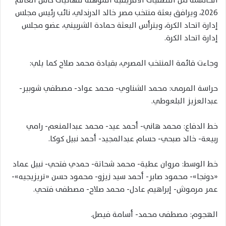
الخامسة من التصفيات الأفريقية المؤهلة لنهائيات كأس العالم
٢٠٢٦، ويرافق بعثة منتخب مصر خالد الدرندلي، نائب رئيس مجلس
إدارة اتحاد الكرة، ويترأس البعثة حمادة الشربيني، عضو مجلس
إدارة اتحاد الكرة.
وجاءت قائمة المنتخب المصري، بقيادة محمد صلاح كما يلي:
حراسة المرمى: محمد الشناوي- محمد عواد- مصطفي شوبير-
عبدالعزيز البلعوطي.
خط الدفاع: محمد هاني- أحمد عيد- محمد عبدالمنعم- رامي
ربيعة- خالد صبحي- حسام عبدالمجيد- أحمد نبيل كوكا.
خط الوسط: مروان عطية- محمد شحاتة- حمدي فتحي- نبيل عماد
«دونجا»- محمود صابر- أحمد سيد زيزو- محمود حسن «تريزيجيه»-
عمر مرموش- إبراهيم عادل- محمد صلاح- مصطفى فتحي.
الهجوم: مصطفى محمد- أسامة فيصل.