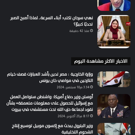
نهي سرحان تكتب: أبناء السرعة.. لماذا أصبح الصبر
تحديًا كبيرًا؟
منذ 42 دقيقة
الاخبار الاكثر مشاهدة اليوم
وزارة الخارجية : مصر تدين بأشد العبارات قصف خيام
النازحين في مواصي خان يونس
3:34 م10 سبتمبر، 2024
أوستن وزير دفاع أمريكا: واشنطن ستواصل العمل
مع إسرائيل للحصول على معلومات متعمقة» بشأن
نقود لجماعة حزب الله تحت مستشفى في بيروت
8:17 م23 أكتوبر، 2024
وزير البترول يبحث مع إكسون موبيل توسيع إنتاج
الشحوم التخليقية