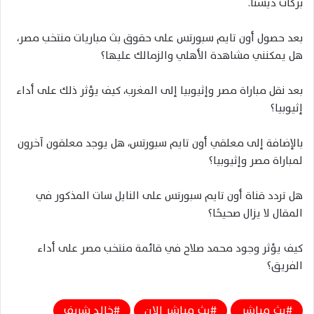
بركات ديستا.
بعد حصول أون تايم سبورتس على حقوق بث مباريات منتخب مصر،
هل يمكنني مشاهدة الأهلي والزمالك عليها؟
بعد نقل مباراة مصر وإثيوبيا إلى المغرب، كيف يؤثر ذلك على أداء
إثيوبيا؟
بالإضافة إلى معلقي أون تايم سبورتس، هل يوجد معلقون آخرون
لمباراة مصر وإثيوبيا؟
هل تردد قناة أون تايم سبورتس على النايل سات المذكور في
المقال لا يزال صحيحًا؟
كيف يؤثر وجود محمد صلاح في قائمة منتخب مصر على أداء
الفريق؟
بث مباشر
بث مباشر الان
خالد شربف