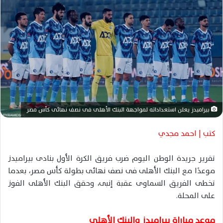
س
ل
ب
ر
ي
د
ا
إ
ل
ك
بيراميدز يعلن استعداداته لمواجهة البنك الأهلى فى نصف نهائى كأس مصر
ت
ر
كتب | احمد مجدي
و
ن
تقرير جريدة الوطن اليوم ضرب فريق الكرة الأول بنادى بيراميدز
ي
موعدًا مع البنك الأهلى فى نصف نهائى بطولة كأس مصر، بعدما
ا
تخطى الفريق السماوى عقبة إنبى، وحقق البنك الأهلى الفوز
على المحلة.
موعد مباراة بيراميدز والبنك الأهلى