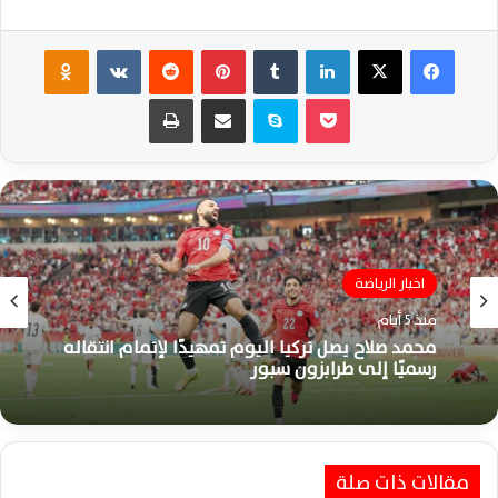
فيسبوك
‫X
لينكدإن
‏Tumblr
بينتيريست
‏Reddit
‏VKontakte
Odnoklassniki
‫Pocket
سكايب
مشاركة عبر البريد
طباعة
اخبار الرياضة
منذ 5 أيام
محمد صلاح يصل تركيا اليوم تمهيدًا لإتمام انتقاله
رسميًا إلى طرابزون سبور
مقالات ذات صلة