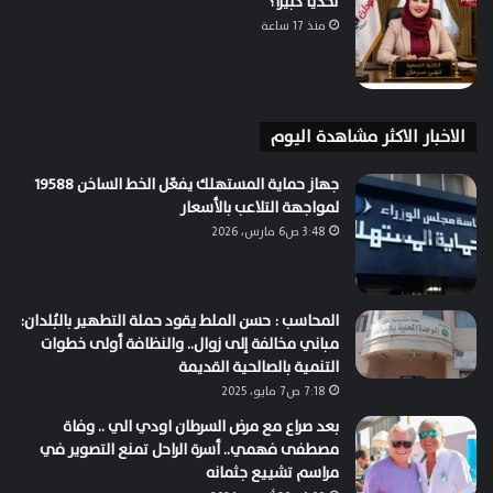
تحديًا كبيرًا؟
منذ 17 ساعة
الاخبار الاكثر مشاهدة اليوم
جهاز حماية المستهلك يفعّل الخط الساخن 19588
لمواجهة التلاعب بالأسعار
3:48 ص6 مارس، 2026
المحاسب : حسن الملط يقود حملة التطهير بالبُلدان:
مباني مخالفة إلى زوال.. والنظافة أولى خطوات
التنمية بالصالحية القديمة
7:18 ص7 مايو، 2025
بعد صراع مع مرض السرطان اودي الي .. وفاة
مصطفى فهمي.. أسرة الراحل تمنع التصوير في
مراسم تشييع جثمانه