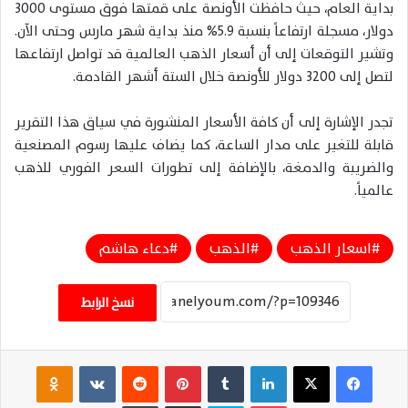
بداية العام، حيث حافظت الأونصة على قمتها فوق مستوى 3000
دولار، مسجلة ارتفاعاً بنسبة 5.9% منذ بداية شهر مارس وحتى الآن.
وتشير التوقعات إلى أن أسعار الذهب العالمية قد تواصل ارتفاعها
لتصل إلى 3200 دولار للأونصة خلال الستة أشهر القادمة.
تجدر الإشارة إلى أن كافة الأسعار المنشورة في سياق هذا التقرير
قابلة للتغير على مدار الساعة، كما يضاف عليها رسوم المصنعية
والضريبة والدمغة، بالإضافة إلى تطورات السعر الفوري للذهب
عالمياً.
اسعار الذهب
الذهب
دعاء هاشم
نسخ الرابط
فيسبوك
‫X
لينكدإن
‏Tumblr
بينتيريست
‏Reddit
‏VKontakte
Odnoklassniki
‫Pocket
سكايب
مشاركة عبر البريد
طباعة