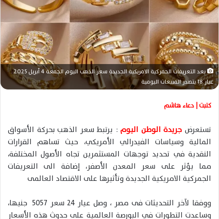
ر
ي
د
ا
إ
ل
بعد التعريفات الجمركية الامريكية الجديدة سعر الذهب اليوم الجمعة 4 أبريل 2025..
ك
عيار 18 يتصدر المبيعات اليومية
ت
ر
كتبت | دعاء هاشم
و
ن
تستعرض
جريدة الوطن اليوم
: يرتبط سعر الذهب بحركة الأسواق
ي
المالية وسياسات الفيدرالي الأمريكي، حيث تساهم القرارات
ا
النقدية في تحديد توجهات المستثمرين تجاه الأصول المختلفة،
مما يؤثر على سعر المعدن الأصفر، إضافة الى التعريفات
الجمركية الامريكية الجديدة وتأثيرها على الاقتصاد العالمى
ووفقا لآخر التحديثات فى مصر ، وصل عيار 24 سعر 5057 جنيها،
وساعدت التطورات في البورصة العالمية على حدوث هذه الأسعار