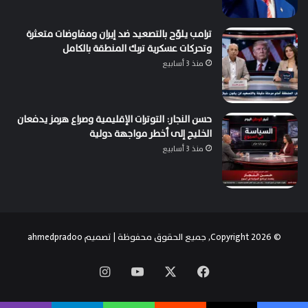
ترامب يلوّح بالتصعيد ضد إيران ومفاوضات متعثرة
وتحركات عسكرية تربك المنطقة بالكامل
منذ 3 أسابيع
حسن النجار: التوترات الإقليمية وصراع هرمز يدفعان
الخليج إلى أخطر مواجهة دولية
منذ 3 أسابيع
© Copyright 2026, جميع الحقوق محفوظة | تصميم
ahmedpradoo
‫X
فيسبوك
‫YouTube
انستقرام