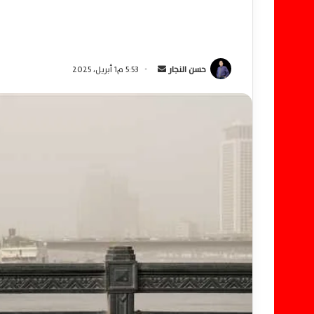
حسن النجار
أ
5:53 م1 أبريل، 2025
ر
س
ل
ب
ر
ي
د
ا
إ
ل
ك
ت
ر
و