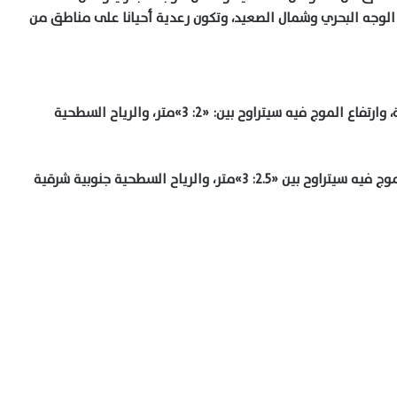
لوجه البحري وشمال الصعيد، وتكون رعدية أحيانا على مناطق من
حالة البحر المتوسط: ستكون بين المعتدلة والمضطربة، وارتفاع الموج فيه سيتراوح بين: «2: 3»متر، والرياح السطحية
حالة البحر الأحمر: يتوقع أن تكون مضطربة وارتفاع الموج فيه سيتراوح بين «2.5: 3»متر، والرياح السطحية جنوبية شرقية