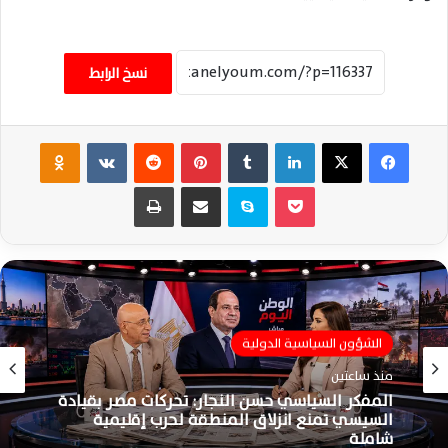
نسخ الرابط
فيسبوك
‫X
لينكدإن
‏Tumblr
بينتيريست
‏Reddit
‏VKontakte
Odnoklassniki
‫Pocket
سكايب
مشاركة عبر البريد
طباعة
الشؤون السياسية الدولية
منذ ساعتين
المفكر السياسي حسن النجار: تحركات مصر بقيادة
السيسي تمنع انزلاق المنطقة لحرب إقليمية
شاملة