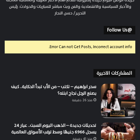
جريدة الوطن اليوم جريدة إلكترونية تقدم أهم الأخبار العربية والعالمية العاجلة
والأخبار السياسية والاقتصادية والفن وبث مباشر للمباريات والحوادث. رئيس
التحرير/ حسن النجار
@Follow Us
Error Can not Get Posts, Incorrect account info.
المشاركات الاخيرة
سحر ابراهيم – تكتب – من الأب تبدأ الحكاية.. كيف
يصنع الرجل نجاح ابنته؟
منذ 26 دقيقة
تحديثات جديدة – الذهب اليوم السبت.. عيار 24
يسجل 6966 جنيهًا وسط ترقب الأسواق العالمية
منذ 41 دقيقة