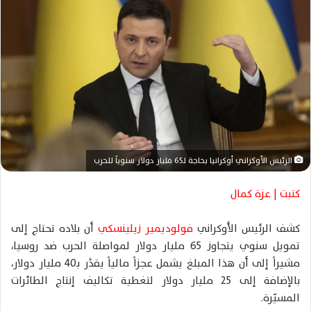
ر
ي
د
ا
إ
ل
ك
ت
ر
و
الرئيس الأوكراني أوكرانيا بحاجة لـ65 مليار دولار سنوياً للحرب
ن
ي
كتبت | عزة كمال
ا
كشف الرئيس الأوكراني
فولوديمير زيلينسكي
أن بلاده تحتاج إلى
تمويل سنوي يتجاوز 65 مليار دولار لمواصلة الحرب ضد روسيا،
مشيراً إلى أن هذا المبلغ يشمل عجزاً مالياً يقدَّر بـ40 مليار دولار،
بالإضافة إلى 25 مليار دولار لتغطية تكاليف إنتاج الطائرات
المسيّرة.