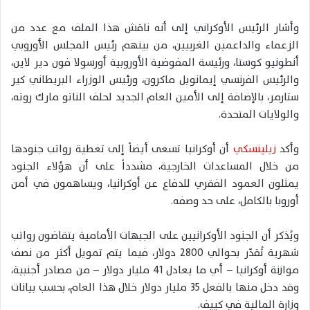
وأشار الرئيس الأوكراني إلى أنه ناقش هذا الملف مع عدد من
الزعماء والداعمين الغربيين، من بينهم رئيس المجلس الأوروبي
أنطونيو كوستا، ورئيسة المفوضية الأوروبية أورسولا فون دير لاين،
والرئيس الفرنسي إيمانويل ماكرون، ورئيس الوزراء البريطاني كير
ستارمر، بالإضافة إلى الأمين العام الجديد لحلف الناتو مارك روته،
والولايات المتحدة.
وأكد
زيلينسكي
أن أوكرانيا تسعى أيضاً إلى تغطية رواتب جنودها
من خلال المساعدات الخارجية، مشدداً على أن هؤلاء الجنود
يمثلون العمود الفقري للدفاع عن أوكرانيا، ويساهمون في أمن
أوروبا بالكامل، على حد وصفه.
ويُذكر أن الجنود الأوكرانيين على الجبهات الأمامية يتقاضون رواتب
شهرية تُقدّر بحوالي 2800 دولار، فيما يتم تمويل أكثر من نصف
موازنة أوكرانيا – أي ما يعادل 41 مليار دولار – من مصادر أجنبية،
وقد دخل منها بالفعل 35 مليار دولار خلال هذا العام، بحسب بيانات
وزارة المالية في كييف.