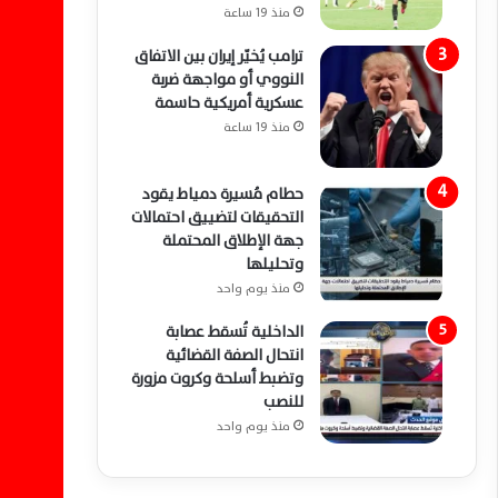
منذ 19 ساعة
ترامب يُخيّر إيران بين الاتفاق
النووي أو مواجهة ضربة
عسكرية أمريكية حاسمة
منذ 19 ساعة
حطام مُسيرة دمياط يقود
التحقيقات لتضييق احتمالات
جهة الإطلاق المحتملة
وتحليلها
منذ يوم واحد
الداخلية تُسقط عصابة
انتحال الصفة القضائية
وتضبط أسلحة وكروت مزورة
للنصب
منذ يوم واحد