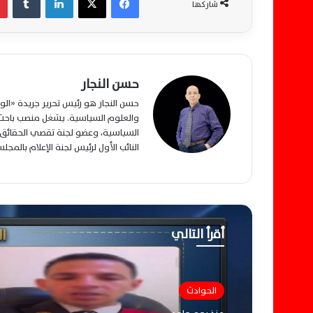
شاركها
حسن النجار
حسن النجار هو رئيس تحرير جريدة «ا
والعلوم السياسية. يشغل منصب باحث م
السياسية، وعضو لجنة تقصي الحقائق ب
النائب الأول لرئيس لجنة الإعلام بالمج
أقرأ التالي
الحوادث