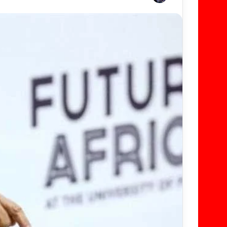
ر
س
ل
ب
ر
ي
د
ا
إ
ل
ك
ت
ر
و
ن
ي
ا