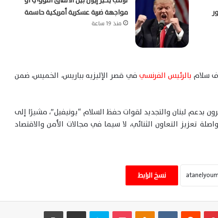
ترامب يُخيّر إيران بين الاتفاق النووي أو
ور
مواجهة ضربة عسكرية أمريكية حاسمة
منذ 19 ساعة
اف سلام
بالرئيس الفرنسي
في قصر الإليزيه بباريس، الخميس، ضمن
ن بدعم لبنان والتجديد لقوات حفظ السلام “يونيفيل”، مشيرًا إلى
اصلة تعزيز التعاون الثنائي، لا سيما في مجالات الأمن والاقتصاد
وزير التموين يشدد الرقابة على المخابز ويعلن
عقوبات رادعة لحماية حقوق المواطنين وضمان
نسخ الرابط
الجودة
غموض المفاوضات الأميركية الإيرانية يُبقي
بينتيريست
‏Reddit
‏VKontakte
Odnoklassniki
‫Pocket
سكايب
مشاركة عبر البريد
طباعة
الملاحة بهدوء حذر في هرمز وباب المندب