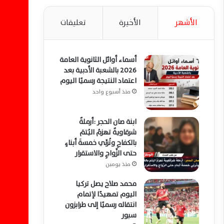
الأشهر
الأخيرة
تعليقات
أسماء أوائل الثانوية العامة
2026 بالشعبة الأدبية بعد
اعتماد النتيجة رسميًا اليوم
منذ أسبوع واحد
ابنة صان الحجر :أرملةٌ
شرقاويةٌ تهزمُ اليُتمَ
بالكفاحِ وتُربِّي خمسةَ أبناءٍ
حتى الزَّواجِ والاستقرار
منذ يومين
محمد صلاح يصل تركيا
اليوم تمهيدًا لإتمام
انتقاله رسميًا إلى طرابزون
سبور