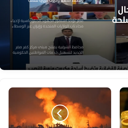
وتضبط أسلحة وكروت مزورة للنصب
ال
لحة
قطر تؤكد استمرار الجهود الدبلوماسية لإحياء
محادثات الولايات المتحدة وإيران عبر الوسطاء
فقط
محافظ الشرقية يفتتح مبنى مركز كفر صقر
الجديد لتسهيل خدمات المواطنين الحكومية
ابنة صان الحجر :أرملةٌ شرقاويةٌ تهزمُ اليُتمَ
بالكفاحِ وتُربِّي خمسةَ أبناءٍ حتى الزَّواجِ
والاستقرار
أ
م
وزير التموين يشدد الرقابة على المخابز ويعلن
ر
عقوبات رادعة لحماية حقوق المواطنين وضمان
ي
الجودة
ك
ا
غموض المفاوضات الأميركية الإيرانية يُبقي
ت