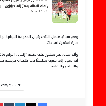
محمد صلاح يصل تركيا اليوم تمهيدًا
لإتمام انتقاله رسميًا إلى طرابزون سب
منذ 19 ساعة
وفي سياق متصل، التقى رئيس الحكومة اللبنانية نو
زيارة استمرت لساعات.
وأكد سلام، عبر منشور على منصة “إكس”، التزام ماكرو
أنه يعود إلى بيروت مطمئنًا بعد تأكيدات فرنسية بمو
والتعليم والثقافة.
فيسبوك
‫X
لينكدإن
‏Tumblr