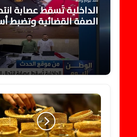
منذ يوم واحد
الداخلية تُسقط عصابة انتح
الصفة القضائية وتضبط أس
وكروت مزورة للنصب
ا
ن
خ
ف
ا
ض
م