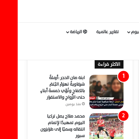
ليوم
تقارير عالمية
الرياضة
الاكثر قراءة
ابنة صان الحجر :أرملةٌ
شرقاويةٌ تهزمُ اليُتمَ
بالكفاحِ وتُربِّي خمسةَ أبناءٍ
حتى الزَّواجِ والاستقرار
منذ يومين
محمد صلاح يصل تركيا
اليوم تمهيدًا لإتمام
انتقاله رسميًا إلى طرابزون
سبور