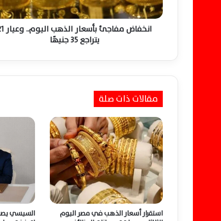
ف
ا
ج
انخفاض مفاجئ بأسعار الذ
ئ
يتراجع 35 جنيهًا
ب
أ
س
ع
ا
مقالات ذات صلة
ر
ا
ل
ذ
ه
ب
ا
ل
ي
و
م
استقرار أسعار الذهب في مصر اليوم
السيسي يصد
.