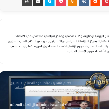
اليوم
مأساة أطفال سبتة تتفاقم بعد الغرق والضياع
وسط حلم الهجرة إلى أوروبا
لوطن اليوم» الإخبارية، وكاتب صحفي ومفكر سياسي متخصص في الاقتصاد
بزشكيان يؤكد دفاع إيران ويرفض توسيع الحرب
شارك بمركز الدراسات السياسية والاستراتيجية، وعضو المكتب الفني للشؤون
وسط حديث متجدد عن المفاوضات
التحالف المدني لحقوق الإنسان لدى جامعة الدول العربية. كما يتولى منصب
لس الأعلى لحقوق الإنسان الدولية.
انكسار الموجة الحارة.. الأرصاد تعلن درجات الحرارة
والمحسوسة اليوم بجميع المحافظات
حطام مُسيرة دمياط يقود التحقيقات لتضييق
احتمالات جهة الإطلاق المحتملة وتحليلها
الداخلية تُسقط عصابة انتحال الصفة القضائية