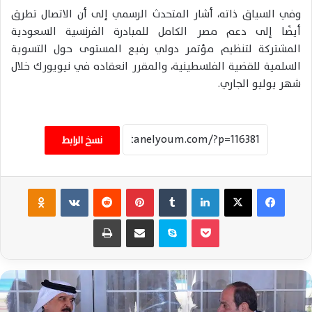
وفي السياق ذاته، أشار المتحدث الرسمي إلى أن الاتصال تطرق
أيضًا إلى دعم مصر الكامل للمبادرة الفرنسية السعودية
المشتركة لتنظيم مؤتمر دولي رفيع المستوى حول التسوية
السلمية للقضية الفلسطينية، والمقرر انعقاده في نيويورك خلال
شهر يوليو الجاري.
نسخ الرابط
فيسبوك
‫X
لينكدإن
‏Tumblr
بينتيريست
‏Reddit
‏VKontakte
Odnoklassniki
‫Pocket
سكايب
مشاركة عبر البريد
طباعة