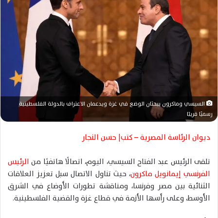
ب
ر
ي
د
ا
إ
ل
ك
ت
السيسي وماكرون يبحثان الوضع في غزة ويدعمان الاعتراف بالدولة الفلسطينية
ر
رسميًا قريبًا
و
ديوان الرئاسة المصرية – كتب| حسن النجار
ن
ي
ا
تلقى الرئيس عبد الفتاح السيسي، اليوم، اتصالًا هاتفيًا من
الرئيس
الفرنسي إيمانويل ماكرون
، حيث تناول الاتصال سبل تعزيز العلاقات
الثنائية بين مصر وفرنسا، ومناقشة تطورات الأوضاع في الشرق
الأوسط، وعلى رأسها الأزمة في قطاع غزة والقضية الفلسطينية.