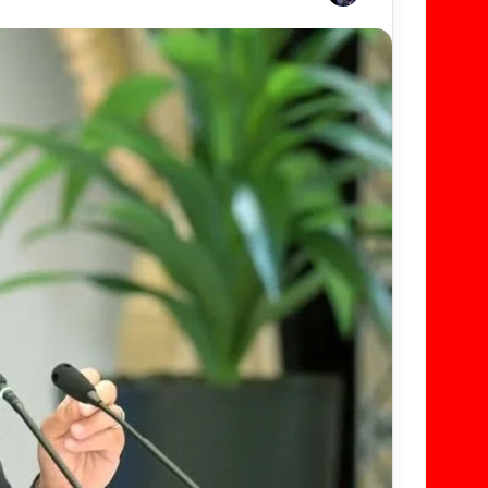
ر
س
ل
ب
ر
ي
د
ا
إ
ل
ك
ت
ر
و
ن
ي
ا