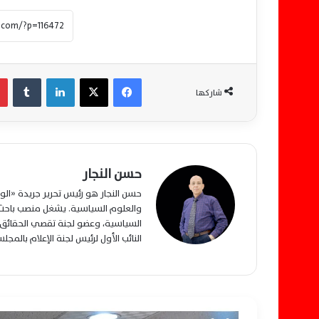
فيسبوك
‫X
لينكدإن
‏Tumblr
شاركها
حسن النجار
حسن النجار هو رئيس تحرير جريدة «ا
والعلوم السياسية. يشغل منصب باحث م
السياسية، وعضو لجنة تقصي الحقائق ب
النائب الأول لرئيس لجنة الإعلام بالمج