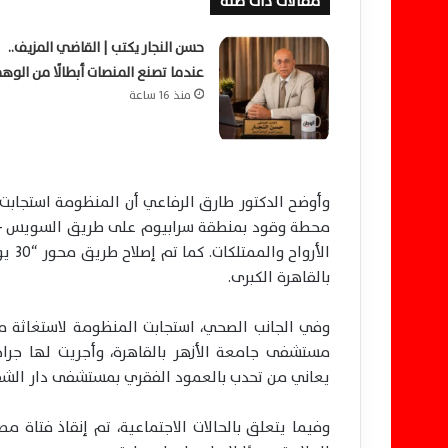
مقالات ذات صلة
حسن النجار يكتب | القاضي المزيف..
عندما تصنع المنصات أبطالًا من الوه
منذ 16 ساعة
وأوضح الدكتور طارق الرفاعي أن المنظومة استجابت ل
محطة وقود بمنطقة سرابيوم على طريق السويس – بورس
الأر
بالقاهرة الكبرى.
وفي الجانب الصحي، استجابت المنظومة لاستغاثة م
مستشفى جامعة الأزهر بالقاهرة، وأجريت لها جراحت
يعاني من تحدب بالعمود الفقري بمستشفى دار الشف
وفيما يتعلق بالحالات الاجتماعية، تم إنقاذ فتاة م