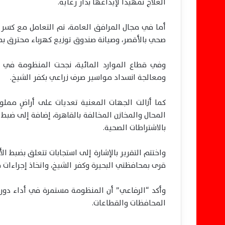
العلاج تمهيدًا لإيداعها بدار رعاية.
أما في مجال المرافق العامة، تم التعامل مع كسر ب
صحي بالأقصر، وصيانة صندوق توزيع كهرباء محترق بم
ومعالجة انسداد مواسير صرف زراعي بكفر الشيخ.
كما أزالت الجهات المعنية تعديات على أراضٍ مملو
المحال والمخازن المخالفة بالقاهرة، إضافة إلى ضبط
بالاشتراطات الصحية.
واختتم التقرير بالإشارة إلى استجابات تتعلق بضبط ا
قرى بمحافظتي البحيرة وكفر الشيخ، واتخاذ إجراءات ق
وأكد “الرفاعي” أن المنظومة مستمرة في أداء دور
المحافظات والقطاعات.