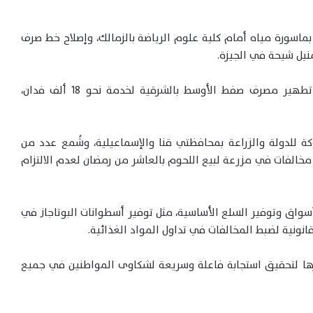
ماسورة مياه أمام كلية علوم الرياضة بالزمالك، وإصلاح خط صرف
نيل شيحة في الجيزة.
وفي قطاع الموارد المائية، نجحت المنظومة في تطهير مصرف صفط الأوسط بالشرقية لخدمة نحو 18 ألف فدان،
كة للدولة والزراعة بمحافظتي قنا والإسماعيلية، وشُمع عدد من
 مخالفات في مزرعة لبيع اللحوم بالعاشر من رمضان لعدم الالتزام
لأسواق وتوفير السلع الأساسية، مثل توفير أسطوانات البوتاجاز في
انونية لضبط المخالفات في تداول المواد الغذائية.
ها لتحقيق استجابة فاعلة وسريعة لشكاوى المواطنين في جميع