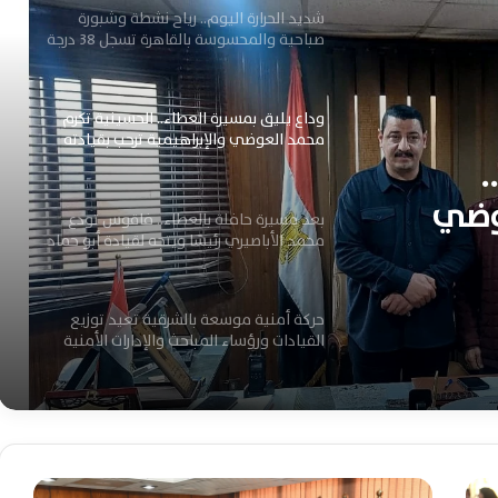
شديد الحرارة اليوم.. رياح نشطة وشبورة
صباحية والمحسوسة بالقاهرة تسجل 38 درجة
وداع يليق بمسيرة العطاء.. الحسينية تكرم
محمد العوضي والإبراهيمية ترحب بقيادته
.
الجديدة
وضي
بعد مسيرة حافلة بالعطاء.. فاقوس تودع
 الجديدة
محمد الأباصيري رئيسًا ويتجه لقيادة أبو حماد
حركة أمنية موسعة بالشرقية تعيد توزيع
القيادات ورؤساء المباحث والإدارات الأمنية
بالكامل
وزير الخارجية يؤكد رفض مصر للإجراءات
الإسرائيلية غير القانونية بالأراضي الفلسطينية
المحتلة اليوم
و