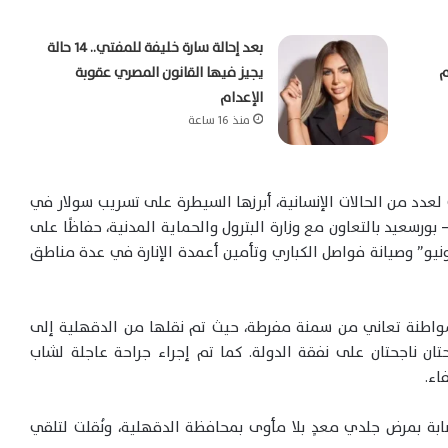
بعد إحالة سارة خليفة للمفتي.. 14 حالة
م
يجيز فيها القانون المصري عقوبة
الإعدام
منذ 16 ساعة
عدد من الحالات الإنسانية، أبرزها السيطرة على تسريب سولار في
عيد بالتعاون مع وزارة البترول والحماية المدنية، حفاظًا على
واح والممتلكات. كما تم إصلاح طريق محور “30 يونيو” وصيانة فواصل الكباري وتأمين أعمدة الإنارة في عدة مناطق
واطنة تعاني من سمنة مفرطة، حيث تم نقلها من الدقهلية إلى
ان ناجحتان على نفقة الدولة. كما تم إجراء جراحة عاجلة لشاب
اء.
صابة بمرض جلدي معدٍ بلا مأوى بمحافظة الدقهلية، ونُقلت لتلقي