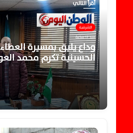
أقرأ التالي
الشرقية
منذ 17 ساعة
وداع يليق بمسيرة العطاء.
الحسينية تكرم محمد الع
والإبراهيمية ترحب بقيادته
ه