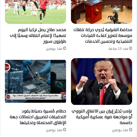
محافظ الشرقية يُجري حركة تنقلات
محمد صلاح يصل تركيا اليوم
موسعة لتعزيز كفاءة القيادات
تمهيدًا لإتمام انتقاله رسميًا إلى
التنفيذية وتحسين الخدمات
طرابزون سبور
منذ 23 ساعة
منذ يومين
ترامب يُخيّر إيران بين الاتفاق النووي
حطام مُسيرة دمياط يقود
أو مواجهة ضربة عسكرية أمريكية
التحقيقات لتضييق احتمالات جهة
حاسمة
الإطلاق المحتملة وتحليلها
منذ يومين
منذ يومين