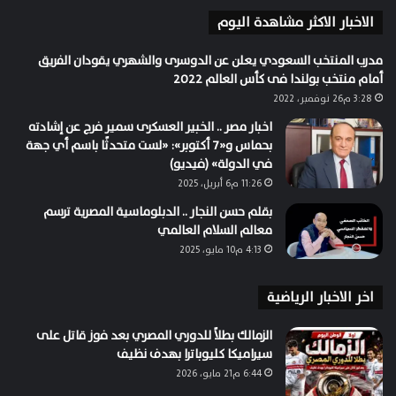
الاخبار الاكثر مشاهدة اليوم
مدرب المنتخب السعودي يعلن عن الدوسرى والشهري يقودان الفريق
أمام منتخب بولندا فى كأس العالم 2022
3:28 م26 نوفمبر، 2022
اخبار مصر .. الخبير العسكرى سمير فرج عن إشادته
بحماس و«7 أكتوبر»: «لست متحدثًا باسم أي جهة
في الدولة» (فيديو)
11:26 م6 أبريل، 2025
بقلم حسن النجار .. الدبلوماسية المصرية ترسم
معالم السلام العالمي
4:13 م10 مايو، 2025
اخر الاخبار الرياضية
الزمالك بطلاً للدوري المصري بعد فوز قاتل على
سيراميكا كليوباترا بهدف نظيف
6:44 م21 مايو، 2026