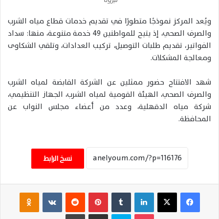
نبروه
ويُعد المركز نموذجًا متطورًا في تقديم خدمات قطاع مياه الشرب
والصرف الصحي، إذ يتيح للمواطنين 49 خدمة متنوعة، منها: سداد
الفواتير، تقديم طلبات التوصيل، تركيب العدادات، وتلقي الشكاوى
ومعالجة المشكلات.
شهد الافتتاح حضور ممثلين عن الشركة القابضة لمياه الشرب
والصرف الصحي، الهيئة القومية لمياه الشرب، الجهاز التنظيمي،
شركة مياه الدقهلية، وعدد من أعضاء مجلس النواب عن
المحافظة.
نسخ الرابط
فيسبوك
‫X
لينكدإن
‏Tumblr
بينتيريست
‏Reddit
‏VKontakte
Odnoklassniki
‫Pocket
سكايب
مشاركة عبر البريد
طباعة