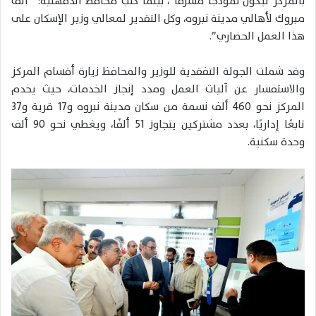
بالمركز ليكون نموذجا مشرفا”، بينما كتب محافظ الدقهلية: “ألف
مبروك لأهالي مدينة نبروه، وكل التقدير لمعالي وزير الإسكان على
هذا العمل الحضاري”.
وقد شملت الجولة التفقدية للوزير والمحافظ زيارة أقسام المركز
والاستفسار عن آليات العمل ومدد إنجاز الخدمات، حيث يخدم
المركز نحو 460 ألف نسمة من سكان مدينة نبروه و17 قرية و37
تابعًا إداريًا، بعدد مشتركين يتجاوز 51 ألفًا، ويغطي نحو 90 ألف
وحدة سكنية.