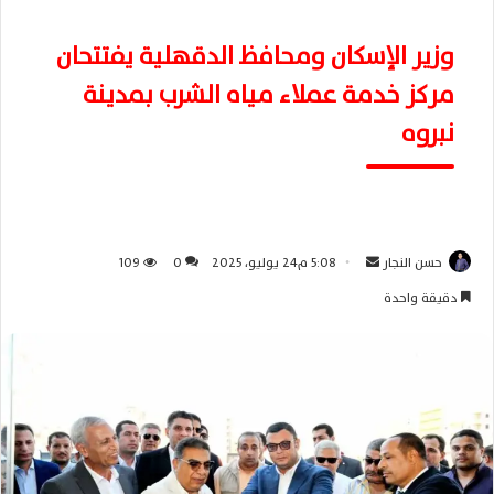
وزير الإسكان ومحافظ الدقهلية يفتتحان
مركز خدمة عملاء مياه الشرب بمدينة
نبروه
حسن النجار
أ
5:08 م24 يوليو، 2025
0
109
ر
دقيقة واحدة
س
ل
ب
ر
ي
د
ا