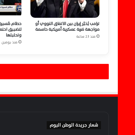
ق
ب
ل
ترامب يُخيّر إيران بين الاتفاق النووي أو
حطام مُسيرة 
ا
مواجهة ضربة عسكرية أمريكية حاسمة
لتضييق احتما
ل
وتحليلها
منذ 23 ساعة
ن
منذ يومين
ا
خ
ب
ي
ن
ا
ل
م
ص
ر
ي
ي
ن
شعار جريدة الوطن اليوم
ح
ت