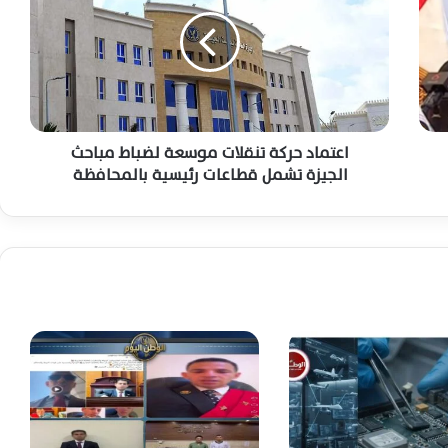
ت
الملاحة عبر مضيق هرمز يثير الجدل
م
ا
د
انفجاران يهزان مضيق هرمز وناقلة تؤكد سلامة
ح
طاقمها قبالة السواحل العُمانية اليوم
ر
ك
ة
اعتماد حركة تنقلات موسعة لضباط مباحث
السيسي وملك البحرين يؤكدان تعزيز الشراكة
ت
الجيزة تشمل قطاعات رئيسية بالمحافظة
والتنسيق لمواجهة التحديات الإقليمية
ن
المشتركة
ق
ل
ا
محافظ الشرقية يُجري حركة تنقلات موسعة
ت
لتعزيز كفاءة القيادات التنفيذية وتحسين
م
الخدمات
و
س
محمد صلاح يصل تركيا اليوم تمهيدًا لإتمام
ع
انتقاله رسميًا إلى طرابزون سبور
ة
ل
ض
بعد مسيرة حافلة بالعطاء.. فاقوس تودع
ب