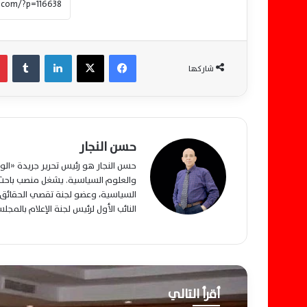
فيسبوك
‫X
لينكدإن
‏Tumblr
شاركها
حسن النجار
حسن النجار هو رئيس تحرير جريدة «ا
والعلوم السياسية. يشغل منصب باحث م
السياسية، وعضو لجنة تقصي الحقائق ب
النائب الأول لرئيس لجنة الإعلام بالمج
أقرأ التالي