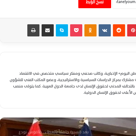
الملاحة عبر مضيق هرمز يثير الجدل
نسخ الرابط
انفجاران يهزان مضيق هرمز وناقلة تؤكد سلامة
بينتيريست
‏Reddit
‏VKontakte
Odnoklassniki
‫Pocket
سكايب
مشاركة عبر البريد
طباعة
طاقمها قبالة السواحل العُمانية اليوم
السيسي وملك البحرين يؤكدان تعزيز الشراكة
والتنسيق لمواجهة التحديات الإقليمية
المشتركة
لوطن اليوم» الإخبارية، وكاتب صحفي ومفكر سياسي متخصص في الاقتصاد
محافظ الشرقية يُجري حركة تنقلات موسعة
شارك بمركز الدراسات السياسية والاستراتيجية، وعضو المكتب الفني للشؤون
لتعزيز كفاءة القيادات التنفيذية وتحسين
التحالف المدني لحقوق الإنسان لدى جامعة الدول العربية. كما يتولى منصب
الخدمات
لس الأعلى لحقوق الإنسان الدولية.
محمد صلاح يصل تركيا اليوم تمهيدًا لإتمام
انتقاله رسميًا إلى طرابزون سبور
بعد مسيرة حافلة بالعطاء.. فاقوس تودع