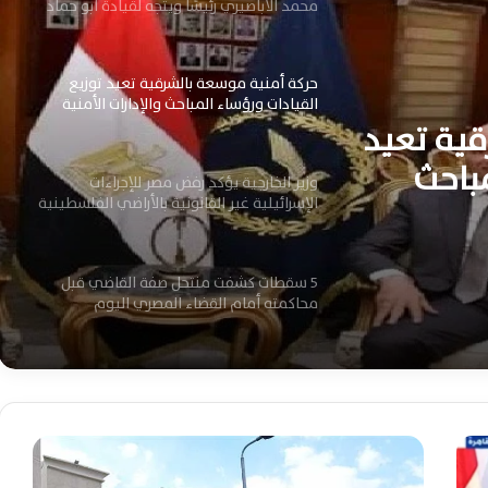
محمد الأباصيري رئيسًا ويتجه لقيادة أبو حماد
حركة أمنية موسعة بالشرقية تعيد توزيع
القيادات ورؤساء المباحث والإدارات الأمنية
ية تعيد
بالكامل
مباحث
وزير الخارجية يؤكد رفض مصر للإجراءات
الإسرائيلية غير القانونية بالأراضي الفلسطينية
المحتلة اليوم
5 سقطات كشفت منتحل صفة القاضي قبل
محاكمته أمام القضاء المصري اليوم
رسميًا رابطة الأندية تعلن جدول مباريات
الأهلي والزمالك وبيراميدز بالدوري الممتاز
الجديد
ا
ع
اتفاق مقترح يمنح إيران دورًا بالإشراف على