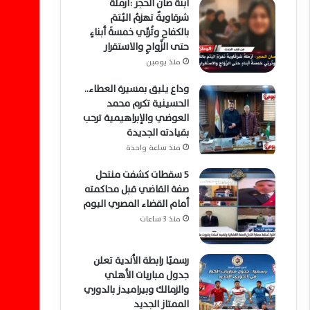
ابنة صان الحجر :أرملةٌ
شرقاويةٌ تهزمُ اليُتمَ
بالكفاحِ وتُربِّي خمسةَ أبناءٍ
حتى الزَّواجِ والاستقرار
منذ يومين
وداع يليق بمسيرة العطاء..
الحسينية تكرم محمد
العوضي والإبراهيمية ترحب
بقيادته الجديدة
منذ ساعة واحدة
5 سقطات كشفت منتحل
صفة القاضي قبل محاكمته
أمام القضاء المصري اليوم
منذ 3 ساعات
رسميًا رابطة الأندية تعلن
جدول مباريات الأهلي
والزمالك وبيراميدز بالدوري
الممتاز الجديد