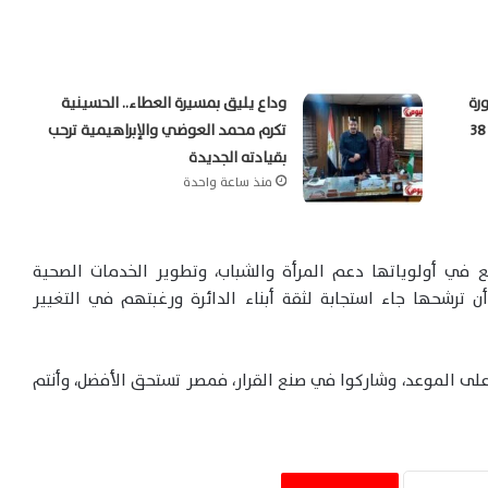
رة
وداع يليق بمسيرة العطاء.. الحسينية
صباحية والمحسوسة بالقاهرة تسجل 38
تكرم محمد العوضي والإبراهيمية ترحب
بقيادته الجديدة
منذ ساعة واحدة
ع في أولوياتها دعم المرأة والشباب، وتطوير الخدمات الصحية
ن ترشحها جاء استجابة لثقة أبناء الدائرة ورغبتهم في التغيير
على الموعد، وشاركوا في صنع القرار، فمصر تستحق الأفضل، وأنتم
اتفاق مقترح يمنح إيران دورًا بالإشراف على