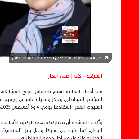
ت
ر
و
ن
ي
ا
إيمان السيد تدعو أهالي فاقوس لدعمها برمز نفرتيتي الأصيل
الشرقية – كتب | حسن النجار
في أجواء انتخابية تتسم بالحماس وروح المشاركة،
المؤتمر، المواطنين بمركز ومدينة فاقوس وجميع مد
الشيوخ، المقرر انعقادها يومي 4 و5 أغسطس 2025، وذلك بنظام الفردي.
وأكدت المرشحة أن مشاركتكم هي الركيزة الأساسية
الوطن. كما عبّرت عن فخرها بحمل رمز “نفرتيتي”،
الوطنية والعمل من أجل خدمة المواطنين.