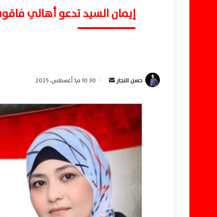
إيمان السيد تدعو أهالي فاقوس
حسن النجار
أ
10:30 م1 أغسطس، 2025
ر
س
ل
ب
ر
ي
د
ا
إ
ل
ك