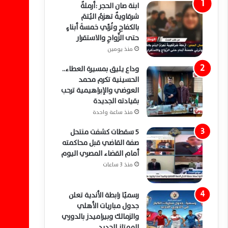
ابنة صان الحجر :أرملةٌ
شرقاويةٌ تهزمُ اليُتمَ
بالكفاحِ وتُربِّي خمسةَ أبناءٍ
حتى الزَّواجِ والاستقرار
منذ يومين
وداع يليق بمسيرة العطاء..
الحسينية تكرم محمد
العوضي والإبراهيمية ترحب
بقيادته الجديدة
منذ ساعة واحدة
5 سقطات كشفت منتحل
صفة القاضي قبل محاكمته
أمام القضاء المصري اليوم
منذ 3 ساعات
رسميًا رابطة الأندية تعلن
جدول مباريات الأهلي
والزمالك وبيراميدز بالدوري
الممتاز الجديد