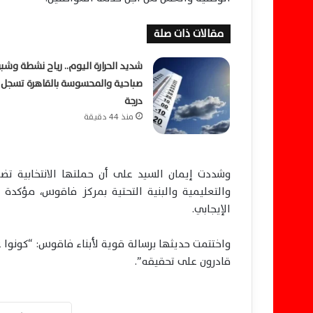
مقالات ذات صلة
شديد الحرارة اليوم.. رياح نشطة وشبو
درجة
منذ 44 دقيقة
وشددت إيمان السيد على أن حملتها الانتخابية تض
والتعليمية والبنية التحتية بمركز فاقوس، مؤكدة أ
الإيجابي.
واختتمت حديثها برسالة قوية لأبناء فاقوس: “كونوا 
قادرون على تحقيقه”.