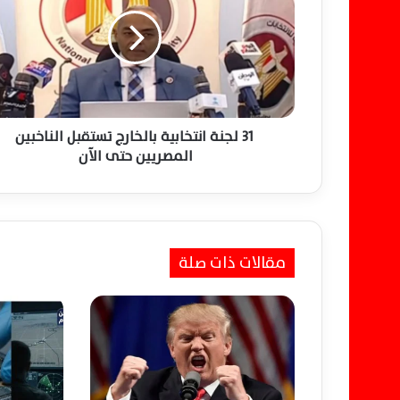
ل
ج
ن
ة
ا
ن
ت
خ
31 لجنة انتخابية بالخارج تستقبل الناخبين
ا
المصريين حتى الآن
ب
ي
ة
ب
ا
مقالات ذات صلة
ل
خ
ا
ر
ج
ت
س
ت