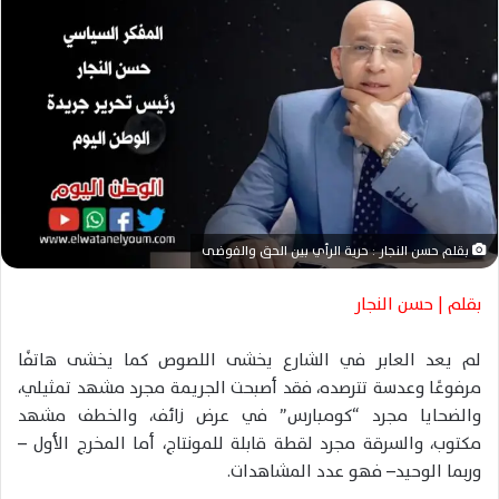
ر
ي
د
ا
إ
ل
ك
ت
ر
و
بقلم حسن النجار : حرية الرأي بين الحق والفوضى
ن
ي
بقلم | حسن النجار
ا
لم يعد العابر في الشارع يخشى اللصوص كما يخشى هاتفًا
مرفوعًا وعدسة تترصده، فقد أصبحت الجريمة مجرد مشهد تمثيلي،
والضحايا مجرد “كومبارس” في عرض زائف، والخطف مشهد
مكتوب، والسرقة مجرد لقطة قابلة للمونتاج، أما المخرج الأول –
وربما الوحيد– فهو عدد المشاهدات.