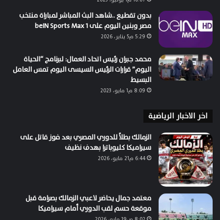
بدون تقطيع ..شاهد البث المباشر لمباراة منتخب
مصر وبنين اليوم على beIN Sports Max 1
5:29 م5 يناير، 2026
محمد جبران رئيس اتحاد العمال: لبرنامج “الحياة
اليوم” قرارات الرئيس السيسى اليوم تمس العامل
البسيط
8:09 م1 مايو، 2023
اخر الاخبار الرياضية
الزمالك بطلاً للدوري المصري بعد فوز قاتل على
سيراميكا كليوباترا بهدف نظيف
6:44 م21 مايو، 2026
معتمد جمال يحاضر لاعبي الزمالك بصرامة قبل
موقعة حسم لقب الدوري أمام سيراميكا
8:02 ص19 مايو، 2026