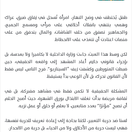
طفل يُختطف في وضح النهار، امرأة تُسحل في زقاق ضيق، عراك
وهمي ينتهي بانفلات أخلاقي على مرأى ومسمع الجميع،
والجماهير تصفق من خلف الشاشات، والمال يتدفق من على
منصات اعتادت أن تتغذى على الانحطاط.
لكن وسط هذا العبث، جاءت وزارة الداخلية لا بكاميرا ولا بعدسة، بل
بإجراء قانوني حازم أعاد المشهد إلى واقعه الحقيقي، حين
ضبطت المتورطين وكشفت زيف “السيناريو”. فرح الناس، ليس فقط
لأن القانون تحرك، بل لأن الوعي بدأ يستيقظ.
المشكلة الحقيقية لا تكمن فقط في مشاهد مفبركة، بل في
ثقافة مريضة بدأت تغلف الابتذال بورق الشهرة، حيث أصبح الحلم
أن تصبح “مؤثرًا” بعدد متابعين، لا بعلم أو خلق أو عمل نزيه.
لسنا ضد حرية التعبير، لكننا بحاجة إلى إعادة تعريف للحرية نفسها،
فهي ليست حرية من الأخلاق، ولا من الحياء، بل حرية من الانحدار.