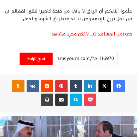
علّموا أبناءكم أن الرزق لا يأتي من فتحة كاميرا تبتلع الفضائح، بل
من عقل يزرع الوعي، ومن يد تعرف طريق الشرف والعمل.
في زمن المشاهدات… لا تكن مجرد مشاهد.
نسخ الرابط
فيسبوك
‫X
لينكدإن
‏Tumblr
بينتيريست
‏Reddit
‏VKontakte
Odnoklassniki
‫Pocket
سكايب
مشاركة عبر البريد
طباعة