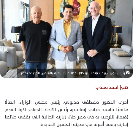
ر
ي
د
ا
إ
ل
ك
ت
ر
و
رئيس الوزراء يرحب بإنفانتينو خلال عطلته السياحية بالعلمين الجديدة بمصر
ن
ي
كتب| احمد مجدي
ا
أجرى الدكتور مصطفى مدبولي، رئيس مجلس الوزراء، اتصالًا
هاتفيًا بالسيد جياني إنفانتينو، رئيس الاتحاد الدولي لكرة القدم
(فيفا)، للترحيب به في مصر خلال زيارته الحالية التي يقضي خلالها
إجازته برفقة أسرته في مدينة العلمين الجديدة.