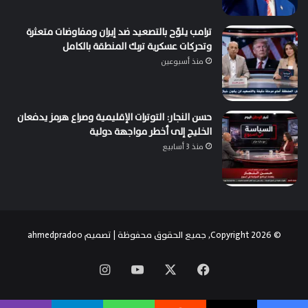
ترامب يلوّح بالتصعيد ضد إيران ومفاوضات متعثرة
وتحركات عسكرية تربك المنطقة بالكامل
منذ أسبوعين
حسن النجار: التوترات الإقليمية وصراع هرمز يدفعان
الخليج إلى أخطر مواجهة دولية
منذ 3 أسابيع
© Copyright 2026, جميع الحقوق محفوظة | تصميم
ahmedpradoo
‫X
فيسبوك
‫YouTube
انستقرام