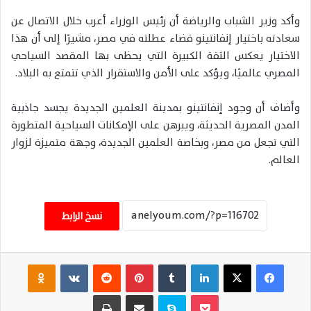
وأكد وزير الشباب والرياضة أن رئيس الوزراء أعرب خلال الاتصال عن
سعادته باختيار إنفانتينو قضاء عطلته في مصر، مشيرًا إلى أن هذا
الاختيار يعكس الثقة الكبيرة التي يحظى بها المقصد السياحي
المصري عالميًا، ويؤكد على الأمن والاستقرار الذي تتمتع به البلاد.
وأضاف أن وجود إنفانتينو بمدينة العلمين الجديدة يجسد جاذبية
المدن المصرية الحديثة، ويبرهن على الإمكانات السياحية المتطورة
التي تجعل من مصر، وبخاصة العلمين الجديدة، وجهة متميزة لزوار
العالم.
نسخ الرابط
فيسبوك
‫X
لينكدإن
‏Tumblr
بينتيريست
‏Reddit
‏VKontakte
Odnoklassniki
‫Pocket
سكايب
مشاركة عبر البريد
طباعة