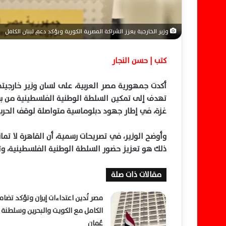
وزير الخارجية يعزز الشراكة المصرية الكورية ويؤكد دعم لبنان الكامل
كتب | حسن النجار
أكدت جمهورية مصر العربية، على لسان وزير خارجيتها
تهدف إلى تمكين السلطة الوطنية الفلسطينية من بس
غزة، في إطار جهود دبلوماسية متواصلة لوقف الحرب
وأوضح الوزير، في تصريحات رسمية، أن القاهرة لا ت
ذلك هو تعزيز حضور السلطة الوطنية الفلسطينية، وتهي
مقالات ذات صلة
مصر تُدين اعتداءات إيران وتؤكد تضام
الكامل مع الكويت والبحرين وسلطنة
عُمان