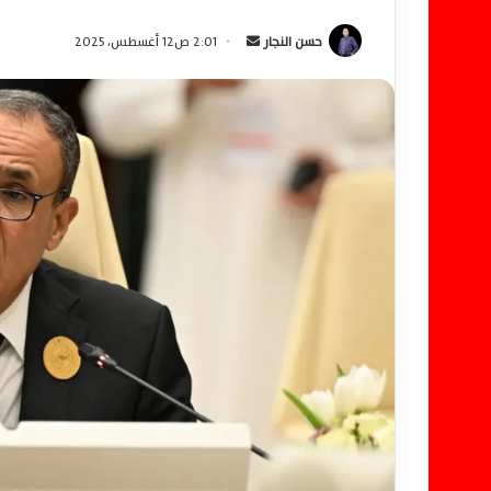
حسن النجار
أ
2:01 ص12 أغسطس، 2025
ر
س
ل
ب
ر
ي
د
ا
إ
ل
ك
ت
ر
و
ن
ي
ا