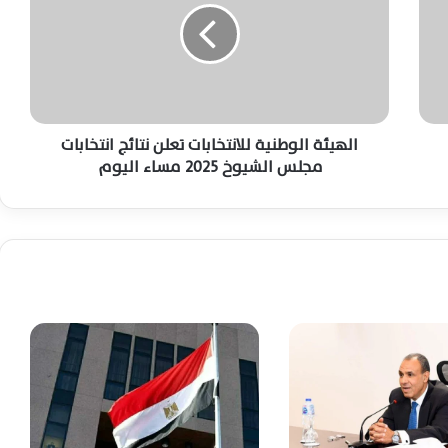
العربية مستجدات الأوضاع الإقليمية
ي
ئ
ة
بدر عبد العاطي وزير الخارجية: علاقاتنا مع
ا
الأشقاء متينة ولا تلتفتوا لشائعات السوشيال
ل
و
ط
الهيئة الوطنية للانتخابات تعلن نتائج انتخابات
وزير الخارجية يبحث مع كبير مستشاري ترامب
ن
مجلس الشيوخ 2025 مساء اليوم
تطورات الأزمة في السودان
ي
ة
ل
وزير الخارجية يلتقي نظيره الكيني لتعزيز
ل
الشراكة الاستراتيجية والتعاون الثنائي
ا
ن
ت
خ
وزير الخارجية يجدد التزام مصر بدعم استرداد
ا
التراث الإفريقي في اليونسكو
ب
ا
ت
السيسي يوجه بإجراء محاكاة سنوية للأزمات
ت
والكوارث لتعزيز جاهزية الدولة وحماية