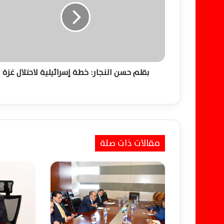
م
ح
س
ن
ا
ل
ن
بقلم حسن النجار: خطة إسرائيلية لاحتلال غزة
ج
ا
ر
:
خ
ط
مقالات ذات صلة
ة
إ
س
ر
ا
ئ
ي
ل