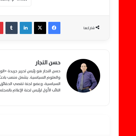
فيسبوك
‫X
لينكدإن
‏Tumblr
شاركها
حسن النجار
حسن النجار هو رئيس تحرير جريدة «ا
والعلوم السياسية. يشغل منصب باحث م
السياسية، وعضو لجنة تقصي الحقائق ب
النائب الأول لرئيس لجنة الإعلام بالمج
أقرأ التالي