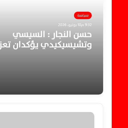
سياسة
9:32 م10 يونيو، 2026
حسن النجار : السيسي
وتشيسيكيدي يؤكدان تعزي
الشراكة الاستراتيجية ودع
استقرار حوض النيل إفريقيا
ب
ق
ل