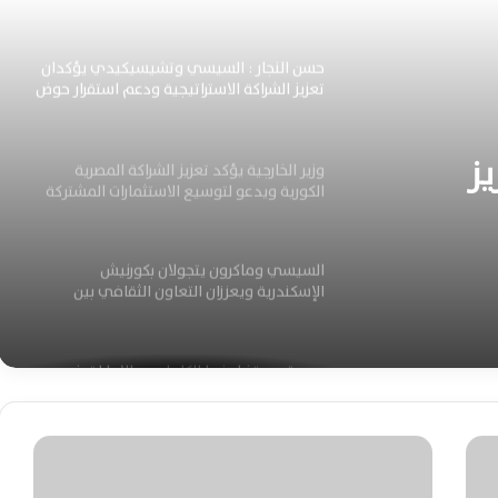
المواطنين دائمًا
حسن النجار : السيسي وتشيسيكيدي يؤكدان
تعزيز الشراكة الاستراتيجية ودعم استقرار حوض
النيل إفريقيا
ز
وزير الخارجية يؤكد تعزيز الشراكة المصرية
الكورية ويدعو لتوسيع الاستثمارات المشتركة
م
السيسي وماكرون يتجولان بكورنيش
الإسكندرية ويعززان التعاون الثقافي بين
البلدين
مصر تجدد تضامنها الكامل مع الإمارات في
مواجهة الاعتداءات الإيرانية الآثمة
ا
ل
بدر عبد العاطي وزير الخارجية المصري يبحث
مع كبير مستشارى الرئيس الأمريكى للشئون
ه