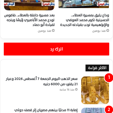
وداع يليق بمسيرة العطاء..
بعد مسيرة حافلة بالعطاء.. فاقوس
الحسينية تكرم محمد العوضي
تودع محمد الأباصيري رئيسًا ويتجه
والإبراهيمية ترحب بقيادته الجديدة
لقيادة أبو حماد
منذ يومين
منذ يومين
اترك رد
الاكثر قراءة
سعر الذهب اليوم الجمعة 7 أغسطس 2026 وعيار
21 يقترب من 6000 جنيه
منذ 16 ساعة
إصابة 11 مدنيًا بينهم مصريان إثر قصف حوثي