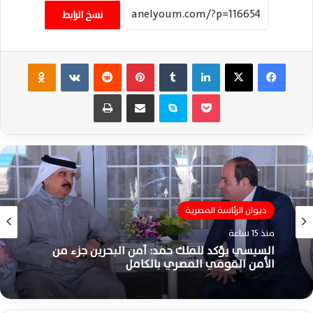
نسخ الرابط
فيسبوك
‫X
لينكدإن
‏Tumblr
بينتيريست
‏Reddit
‏VKontakte
Odnoklassniki
‫Pocket
سكايب
مشاركة عبر البريد
طباعة
ديوان الرئاسة المصرية
منذ 15 ساعة
السيسي يؤكد للملك حمد: أمن البحرين جزء من
الأمن القومي المصري بالكامل