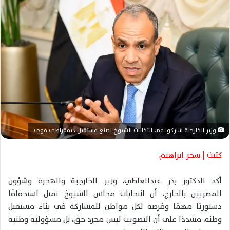
ر
ي
د
ا
إ
ل
ك
ت
ر
و
وزير الخارجية شاركوا في انتخابات الشيوخ لصنع مستقبل ديمقراطي قوي
ن
ي
كتبت | سحر ابراهيم
ا
أكد الدكتور بدر عبدالعاطي، وزير الخارجية والهجرة وشؤون
المصريين بالخارج، أن انتخابات مجلس الشيوخ تمثل استحقاقًا
دستوريًا مهمًا وفرصة لكل مواطن للمشاركة في بناء مستقبل
وطنه، مشددًا على أن التصويت ليس مجرد حق، بل مسؤولية وطنية