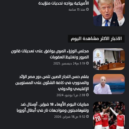
الأمريكية يواجه تحديات متزايدة
منذ 15 ساعة
الاخبار الاكثر مشاهدة اليوم
مجلس الوزراء المرص يوافق على تعديلات قانون
المرور وتغليظ العقوبات
3:19 م24 ديسمبر، 2025
بقلم حسن النجار الصين تثمن دور مصر الرائد
والمحوري في كافة الشئون على المستويين
الإقليمي والدولي
2:38 ص1 يونيو، 2024
مباريات اليوم الأربعاء 18 فبراير.. آرسنال ضد
ولفرهامبتون ومواجهات نار في أبطال أوروبا
9:52 ص18 فبراير، 2026