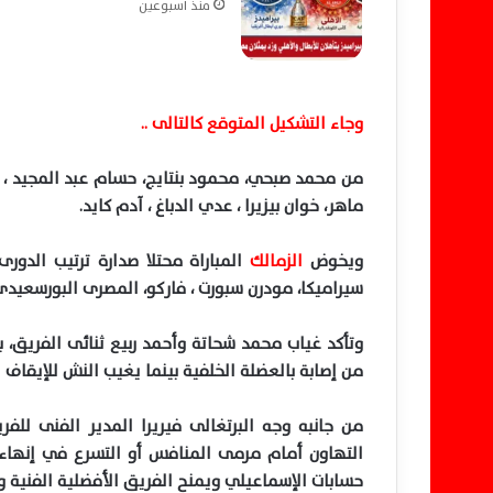
منذ أسبوعين
وجاء التشكيل المتوقع كالتالى ..
من محمد صبحي، محمود بنتايج، حسام عبد المجيد ، محم
ماهر، خوان بيزيرا ، عدي الدباغ ، آدم كايد.
ويخوض
الزمالك
سيراميكا، مودرن سبورت ، فاركو، المصرى البورسعيدى
وتأكد غياب محمد شحاتة وأحمد ربيع ثنائى الفريق، ب
من إصابة بالعضلة الخلفية بينما يغيب النش للإيقاف ل
من جانبه وجه البرتغالى فيريرا المدير الفنى للفر
التهاون أمام مرمى المنافس أو التسرع في إنهاء
حسابات الإسماعيلي ويمنح الفريق الأفضلية الفنية و