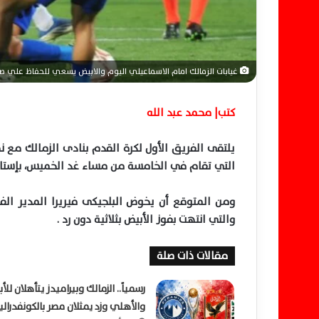
ا
غيابات الزمالك امام الاسماعيلي اليوم والابيض يسعي للحفاظ علي ص
كتب| محمد عبد الله
يلتقى الفريق الأول لكرة القدم بنادى الزمالك مع 
التي تقام في الخامسة من مساء غد الخميس، بإستاد
ومن المتوقع أن يخوض البلجيكى فيريرا المدير الف
والتي انتهت بفوز الأبيض بثلاثية دون رد .
مقالات ذات صلة
رسمياً.. الزمالك وبيراميدز يتأهلان للأ
والأهلي وزد يمثلان مصر بالكونفدرالي