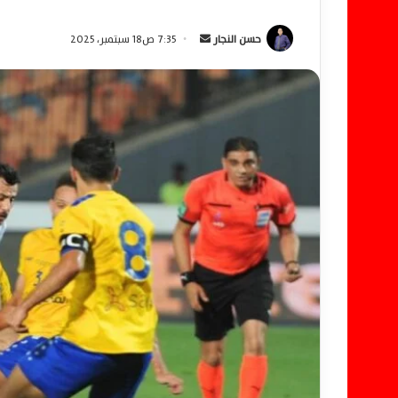
حسن النجار
أ
7:35 ص18 سبتمبر، 2025
ر
س
ل
ب
ر
ي
د
ا
إ
ل
ك
ت
ر
و
ن
ي