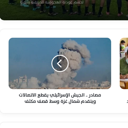
 المصري
احد لاعبي الزمالك للجماهير : اللقب هديتكم..
و«الحدوتة» تحققت أخيرًا
م
الزمالك بطلاً للدوري المصري بعد فوز قاتل
ص
على سيراميكا كليوباترا بهدف نظيف
ا
د
ر
قفزة تاريخية في أسعار نجوم الزمالك بعد
.
حصد لقب الدوري المصري
.
ا
ل
ج
مصادر .. الجيش الإسرائيلي يقطع الاتصالات
البث المباشر ومشاهدة لقاء الزمالك
ي
وسيراميكا كليوباترا اليوم لحسم لقب الدوري
ويتقدم شمال غزة وسط قصف مكثف
المصري الممتاز
ش
ا
ل
عاجل – معتمد جمال يعلن تشكيل الزمالك ضد
إ
سيراميكا بعودة محمد عواد أساسياً