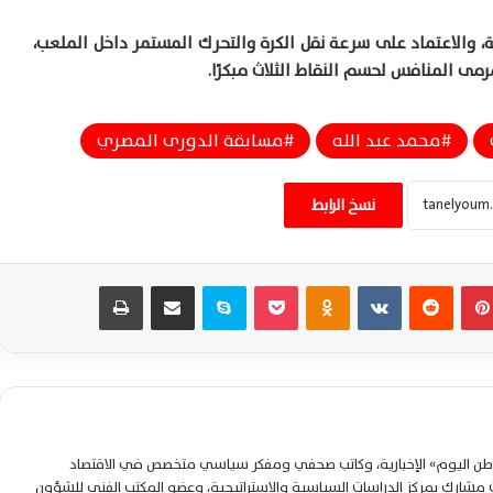
ية، والاعتماد على سرعة نقل الكرة والتحرك المستمر داخل الملعب،
ى المنافس لحسم النقاط الثلاث مبكرًا.
محمد عبد الله
مسابقة الدورى المصري
الزمالك بطلاً للدوري المصري بعد فوز قاتل
على سيراميكا كليوباترا بهدف نظيف
نسخ الرابط
قفزة تاريخية في أسعار نجوم الزمالك بعد
حصد لقب الدوري المصري
بينتيريست
‏Reddit
‏VKontakte
Odnoklassniki
‫Pocket
سكايب
مشاركة عبر البريد
طباعة
البث المباشر ومشاهدة لقاء الزمالك
وسيراميكا كليوباترا اليوم لحسم لقب الدوري
المصري الممتاز
عاجل – معتمد جمال يعلن تشكيل الزمالك ضد
لوطن اليوم» الإخبارية، وكاتب صحفي ومفكر سياسي متخصص في الاقتصاد
سيراميكا بعودة محمد عواد أساسياً
شارك بمركز الدراسات السياسية والاستراتيجية، وعضو المكتب الفني للشؤون