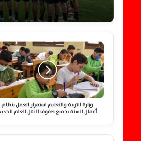
التتويج التاريخي بالدوري
الممتاز
و
ز
ا
ر
ة
ا
ل
ت
ر
ب
وزارة التربية والتعليم استمرار العمل بنظام
ي
أعمال السنة بجميع صفوف النقل للعام الجديد
ة
و
ا
ل