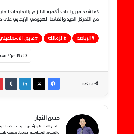
كما شدد فيريرا على أهمية الالتزام بالتعليمات الفن
مع التمركز الجيد والضغط الهجومي الإيجابي على مرم
الرياضة
الزمالك
فريق الاسماعيلي
فيسبوك
‫X
لينكدإن
‏Tumblr
شاركها
حسن النجار
حسن النجار هو رئيس تحرير جريدة «ا
والعلوم السياسية. يشغل منصب باحث م