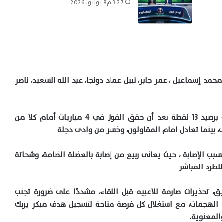
3:27 م8 يونيو، 2026
د إسماعيل ، عمر جابر، نبيل عماد دونجا، عبد الله السعيد، ناصر
المباراة محتلا صدارة ترتيب الدورى برصيد 13 نقطة بعد أن حقق الفوز في 4 مباريات أمام كلا من
، بينما تعادل امام المقاولون، وخسر من وادى دجلة
سبب الإصابة ، حيث يعانى ربيع من إصابة بالعضلة الضامة، وشحاتة
لطرد المباشر
يق، تحذيرات صارمة للاعبيه قبل اللقاء، مشددًا على ضرورة تجنب
 الهجمات، مع استغلال كل فرصة متاحة لتسجيل هدف مبكر يربك
المعنوية.