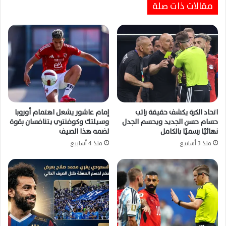
2027 بطموحات كبيرة نحو التأهل
مقالات ذات صلة
اتحاد الكرة يكشف حقيقة راتب
إمام عاشور يشعل اهتمام أوروبا
حسام حسن الجديد ويحسم الجدل
وسيلتك وكوفنتري يتنافسان بقوة
نهائيًا رسميًا بالكامل
لضمه هذا الصيف
منذ 3 أسابيع
منذ 4 أسابيع