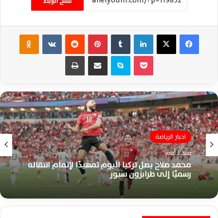
نسخ الرابط
فيسبوك
‫X
لينكدإن
‏Tumblr
بينتيريست
‏Reddit
‏VKontakte
Odnoklassniki
‫Pocket
سكايب
مشاركة عبر البريد
طباعة
اخبار الرياضة
اخبار الرياضة
منذ 3 أيام
منذ 6 أيام
محمد صلاح يصل تركيا اليوم تمهيدًا لإتمام انتقاله
رسميًا إلى طرابزون سبور
كتيبة حسام حسن تبدأ مشوار تصفيات أمم أفريقيا