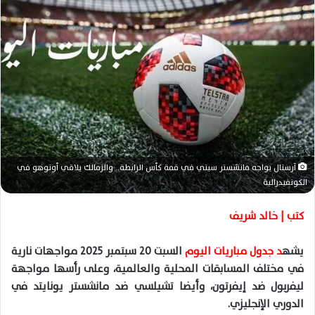
ل
ب
ر
ي
د
ا
إ
ل
ك
ت
آرسنال يواجه مانشستر سيتي في قمة كأس الرابطة.. والزمالك يلاقي أوتوهو في
ر
الكونفيدرالية
و
ن
كتب | خالد شريف
ي
ا
يشه
د جدول مباريات اليوم
السبت 20 سبتمبر 2025 مواجهات نارية
في مختلف المسابقات المحلية والعالمية، وعلى رأسها مواجهة
ليفربول ضد إيفرتون، وأيضا تشيلسي ضد مانشستر يونايتد في
الدوري الإنجليزي.