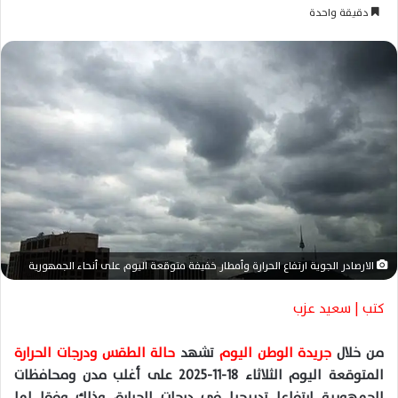
ر
دقيقة واحدة
س
ل
ب
ر
ي
د
ا
إ
ل
ك
ت
ر
الارصادر الجوية ارتفاع الحرارة وأمطار خفيفة متوقعة اليوم على أنحاء الجمهورية
و
ن
كتب | سعيد عزب
ي
ا
من خلال
جريدة الوطن اليوم
تشهد
حالة الطقس ودرجات الحرارة
المتوقعة اليوم الثلاثاء 18-11-2025 على أغلب مدن ومحافظات
الجمهورية ارتفاعا تدريجيا في درجات الحرارة، وذلك وفقا لما