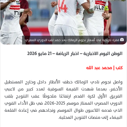
ا
إ
ل
ك
ت
ر
قفزة تاريخية في أسعار نجوم الزمالك بعد حصد لقب الدوري المصري
و
ن
الوطن اليوم الاخبارية – اخبار الرياضة – 21 مايو 2026
ي
ا
كتب | محمد عبد الله
واصل نجوم نادي
الزمالك
خطف الأنظار داخل وخارج المستطيل
الأخضر، بعدما شهدت القيمة السوقية لعدد كبير من لاعبي
الفريق الأول لكرة القدم ارتفاعًا ملحوظًا عقب التتويج بلقب
الدوري المصري الممتاز موسم 2025-2026، في ظل الأداء القوي
الذي قدمه اللاعبون طوال الموسم ونجاحهم في إعادة القلعة
البيضاء إلى منصات التتويج المحلية.