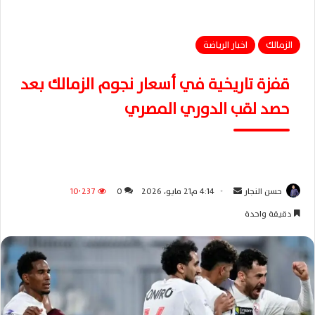
الزمالك
اخبار الرياضة
قفزة تاريخية في أسعار نجوم الزمالك بعد
حصد لقب الدوري المصري
حسن النجار
أ
4:14 م21 مايو، 2026
0
10٬237
ر
دقيقة واحدة
س
ل
ب
ر
ي
د