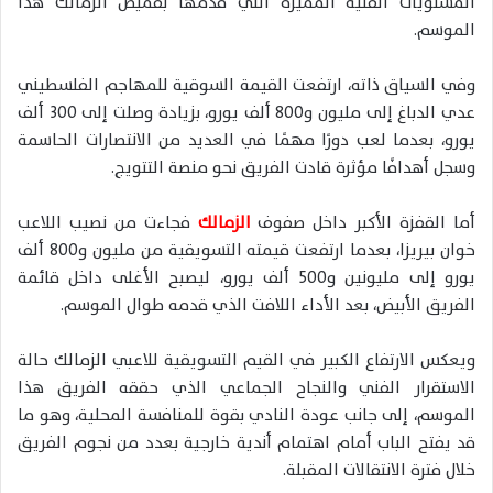
المستويات الفنية المميزة التي قدمها بقميص الزمالك هذا
الموسم.
وفي السياق ذاته، ارتفعت القيمة السوقية للمهاجم الفلسطيني
عدي الدباغ إلى مليون و800 ألف يورو، بزيادة وصلت إلى 300 ألف
يورو، بعدما لعب دورًا مهمًا في العديد من الانتصارات الحاسمة
وسجل أهدافًا مؤثرة قادت الفريق نحو منصة التتويج.
أما القفزة الأكبر داخل صفوف
الزمالك
فجاءت من نصيب اللاعب
خوان بيريزا، بعدما ارتفعت قيمته التسويقية من مليون و800 ألف
يورو إلى مليونين و500 ألف يورو، ليصبح الأغلى داخل قائمة
الفريق الأبيض، بعد الأداء اللافت الذي قدمه طوال الموسم.
ويعكس الارتفاع الكبير في القيم التسويقية للاعبي الزمالك حالة
الاستقرار الفني والنجاح الجماعي الذي حققه الفريق هذا
الموسم، إلى جانب عودة النادي بقوة للمنافسة المحلية، وهو ما
قد يفتح الباب أمام اهتمام أندية خارجية بعدد من نجوم الفريق
خلال فترة الانتقالات المقبلة.