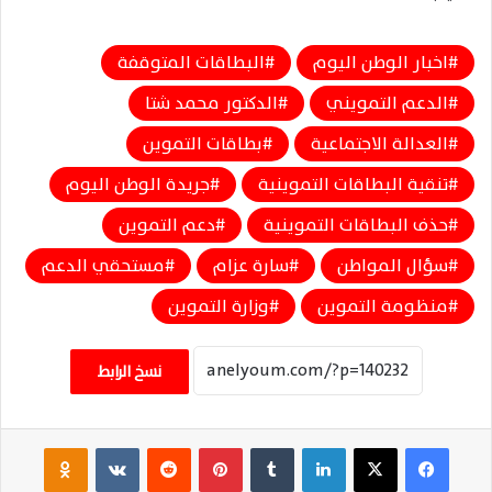
اخبار الوطن اليوم
البطاقات المتوقفة
الدعم التمويني
الدكتور محمد شتا
العدالة الاجتماعية
بطاقات التموين
تنقية البطاقات التموينية
جريدة الوطن اليوم
حذف البطاقات التموينية
دعم التموين
سؤال المواطن
سارة عزام
مستحقي الدعم
منظومة التموين
وزارة التموين
نسخ الرابط
فيسبوك
‫X
لينكدإن
‏Tumblr
بينتيريست
‏Reddit
‏VKontakte
Odnoklassniki