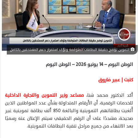
د
ا
إ
ل
ك
ت
ر
التموين توضح حقيقة البطاقات المتوقفة وتؤكد استمرار دعم المستحقين بالكامل
و
ن
الوطن اليوم – 14 يونيو 2026 – الوطن اليوم
ي
ا
كتبت | عبير فاروق
أكد الدكتور محمد شتا،
مساعد وزير التموين والتجارة الداخلية
للخدمات الرقمية، أن الأرقام المتداولة بشأن عدد المواطنين الذين
أُلغيت بطاقاتهم التموينية والبالغة 850 ألف بطاقة تموينية غير
صحيحة، مشددًا على أن الرقم الحقيقي سيتم الإعلان عنه رسميًا
بعد الانتهاء من جميع مراحل تنقية البطاقات التموينية.