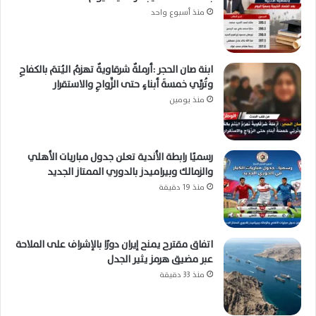
منذ أسبوع واحد
ابنة صان الحجر :أرملةٌ شرقاويةٌ تهزمُ اليُتمَ بالكفاحِ
وتُربِّي خمسةَ أبناءٍ حتى الزَّواجِ والاستقرار
منذ يومين
رسميًا رابطة الأندية تعلن جدول مباريات الأهلي
والزمالك وبيراميدز بالدوري الممتاز الجديد
منذ 19 دقيقة
اتفاق مقترح يمنح إيران دورًا بالإشراف على الملاحة
عبر مضيق هرمز يثير الجدل
منذ 33 دقيقة