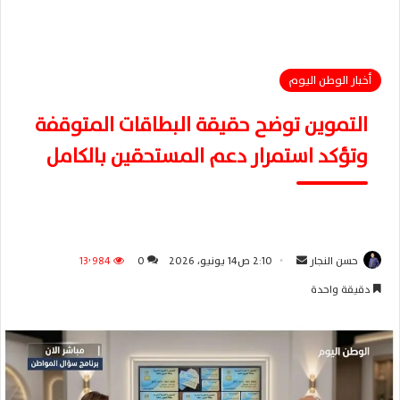
أخبار الوطن اليوم
التموين توضح حقيقة البطاقات المتوقفة
وتؤكد استمرار دعم المستحقين بالكامل
حسن النجار
أ
2:10 ص14 يونيو، 2026
0
13٬984
ر
دقيقة واحدة
س
ل
ب
ر
ي