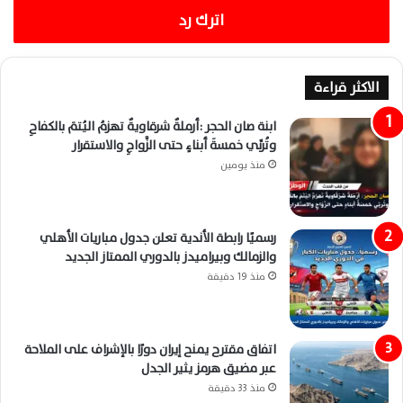
اترك رد
الاكثر قراءة
ابنة صان الحجر :أرملةٌ شرقاويةٌ تهزمُ اليُتمَ بالكفاحِ
وتُربِّي خمسةَ أبناءٍ حتى الزَّواجِ والاستقرار
منذ يومين
رسميًا رابطة الأندية تعلن جدول مباريات الأهلي
والزمالك وبيراميدز بالدوري الممتاز الجديد
منذ 19 دقيقة
اتفاق مقترح يمنح إيران دورًا بالإشراف على الملاحة
عبر مضيق هرمز يثير الجدل
منذ 33 دقيقة