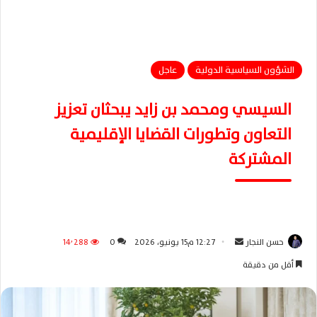
الشؤون السياسية الدولية
عاجل
السيسي ومحمد بن زايد يبحثان تعزيز
التعاون وتطورات القضايا الإقليمية
المشتركة
حسن النجار
أ
12:27 م15 يونيو، 2026
0
14٬288
ر
أقل من دقيقة
س
ل
ب