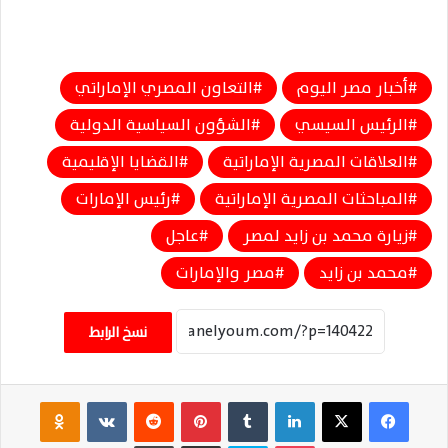
أخبار مصر اليوم
التعاون المصري الإماراتي
الرئيس السيسي
الشؤون السياسية الدولية
العلاقات المصرية الإماراتية
القضايا الإقليمية
المباحثات المصرية الإماراتية
رئيس الإمارات
زيارة محمد بن زايد لمصر
عاجل
محمد بن زايد
مصر والإمارات
نسخ الرابط
فيسبوك
‫X
لينكدإن
‏Tumblr
بينتيريست
‏Reddit
‏VKontakte
Odnoklassniki
‫Pocket
سكايب
مشاركة عبر البريد
طباعة