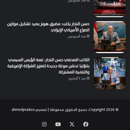
منذ أسبوعين
حسن النجار يكتب: مضيق هرمز يعيد تشكيل موازين
الصراع الأمريكي الإيراني
منذ أسبوعين
الكاتب الصحفي حسن النجار: قمة الرئيس السيسي
بتنزانيا تدشن مرحلة جديدة لتعزيز الشراكة الإفريقية
والتنمية المشتركة
منذ 3 أسابيع
© Copyright 2026, جميع الحقوق محفوظة | تصميم
ahmedpradoo
‫X
فيسبوك
‫YouTube
انستقرام