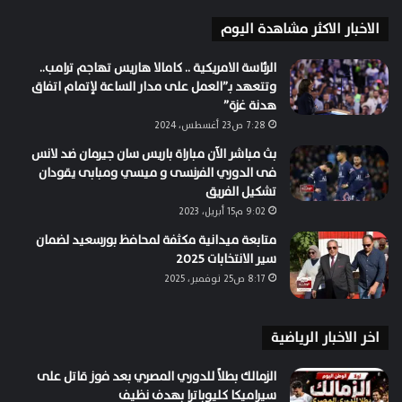
الاخبار الاكثر مشاهدة اليوم
الرئاسة الامريكية .. كامالا هاريس تهاجم ترامب..
وتتعهد بـ”العمل على مدار الساعة لإتمام اتفاق
هدنة غزة”
7:28 ص23 أغسطس، 2024
بث مباشر الآن مباراة باريس سان جيرمان ضد لانس
فى الدوري الفرنسى و ميسي ومبابى يقودان
تشكيل الفريق
9:02 م15 أبريل، 2023
متابعة ميدانية مكثفة لمحافظ بورسعيد لضمان
سير الانتخابات 2025
8:17 ص25 نوفمبر، 2025
اخر الاخبار الرياضية
الزمالك بطلاً للدوري المصري بعد فوز قاتل على
سيراميكا كليوباترا بهدف نظيف