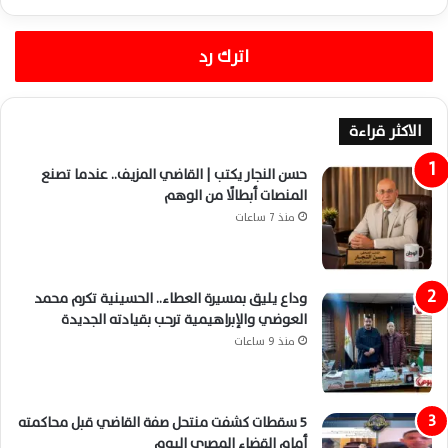
اترك رد
الاكثر قراءة
حسن النجار يكتب | القاضي المزيف.. عندما تصنع
المنصات أبطالًا من الوهم
منذ 7 ساعات
وداع يليق بمسيرة العطاء.. الحسينية تكرم محمد
العوضي والإبراهيمية ترحب بقيادته الجديدة
منذ 9 ساعات
5 سقطات كشفت منتحل صفة القاضي قبل محاكمته
أمام القضاء المصري اليوم