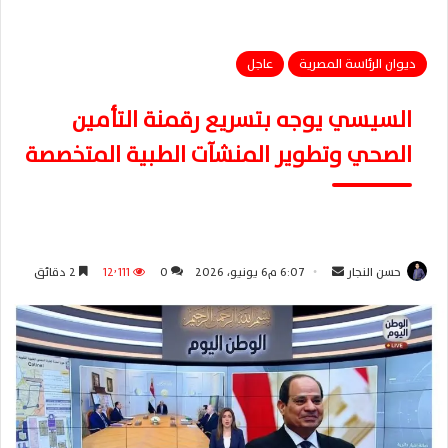
ديوان الرئاسة المصرية
عاجل
السيسي يوجه بتسريع رقمنة التأمين
الصحي وتطوير المنشآت الطبية المتخصصة
حسن النجار
أ
6:07 م6 يونيو، 2026
0
12٬111
2 دقائق
ر
س
ل
ب
ر
ي
د