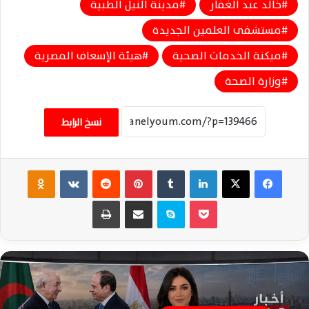
خالد عبد الغفار
مدينة النيل الطبية
مستشفى العلمين الجديدة
ميكنة الخدمات الصحية
هيئة الإسعاف المصرية
وزارة الصحة
نسخ الرابط
فيسبوك
‫X
لينكدإن
‏Tumblr
بينتيريست
‏Reddit
‏VKontakte
Odnoklassniki
‫Pocket
سكايب
مشاركة عبر البريد
طباعة