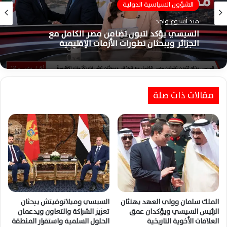
الشؤون السياسية الدولية
الشؤون السياسية الدولية
منذ أسبوع واحد
منذ أسبوع واحد
السيسي يؤكد لعبدالله الثاني دعم مصر الكامل
للأردن ورفض الاعتداءات الإيرانية بشكل حاسم
مقالات ذات صلة
السيسي يؤكد لتبون تضامن مصر الكامل مع
الجزائر ويبحثان تطورات الأزمات الإقليمية
الملك سلمان وولي العهد يهنئان
السيسي وميلاتوفيتش يبحثان
الرئيس السيسي ويؤكدان عمق
تعزيز الشراكة والتعاون ويدعمان
العلاقات الأخوية التاريخية
الحلول السلمية واستقرار المنطقة