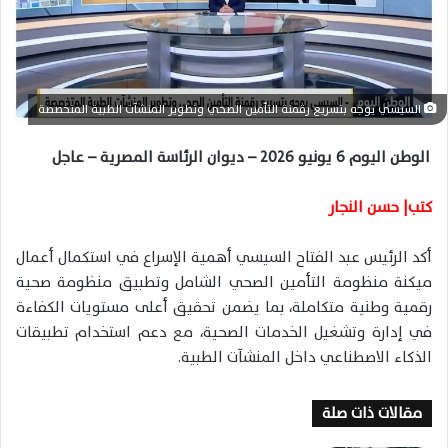
ا
إ
ل
ك
السيسي يوجه بتسريع رقمنة التأمين الصحي وتطوير المنشآت الطبية المتخصصة
ت
ر
الوطن اليوم 6 يونيو 2026 – ديوان الرئاسة المصرية – عاجل
و
ن
كتب| حسن النجار
ي
ا
أكد الرئيس عبد الفتاح السيسي أهمية الإسراع في استكمال أعمال
ميكنة منظومة التأمين الصحي الشامل وتطبيق منظومة صحية
رقمية وطنية متكاملة، بما يضمن تحقيق أعلى مستويات الكفاءة
في إدارة وتشغيل الخدمات الصحية، مع دعم استخدام تطبيقات
الذكاء الاصطناعي داخل المنشآت الطبية.
مقالات ذات صلة