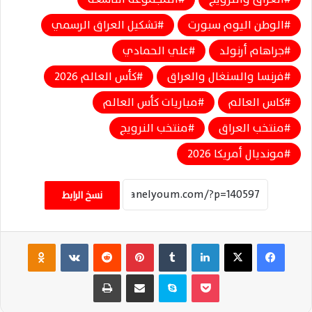
الوطن اليوم سبورت
تشكيل العراق الرسمي
جراهام أرنولد
علي الحمادي
فرنسا والسنغال والعراق
كأس العالم 2026
كاس العالم
مباريات كأس العالم
منتخب العراق
منتخب النرويج
مونديال أمريكا 2026
نسخ الرابط
فيسبوك
‫X
لينكدإن
‏Tumblr
بينتيريست
‏Reddit
‏VKontakte
Odnoklassniki
‫Pocket
سكايب
مشاركة عبر البريد
طباعة