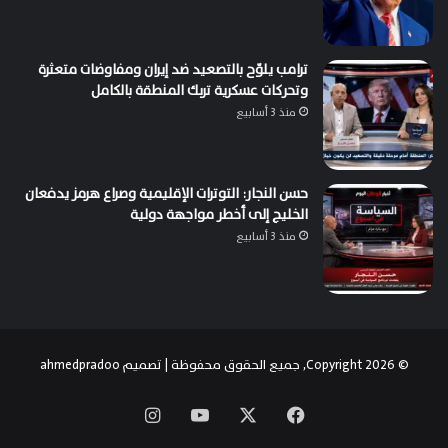
ترامب يلوّح بالتصعيد ضد إيران ومفاوضات متعثرة
وتحركات عسكرية تربك المنطقة بالكامل
منذ 3 أسابيع
حسن النجار: التوترات الإقليمية وصراع هرمز يدفعان
الخليج إلى أخطر مواجهة دولية
منذ 3 أسابيع
© Copyright 2026, جميع الحقوق محفوظة | تصميم
ahmedpradoo
‫X
فيسبوك
‫YouTube
انستقرام