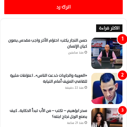
اترك رد
الاكثر قراءة
حسن النجار يكتب: احترام الآخر واجب مقدس يصون
كيان الإنسان
منذ ساعتين
«العربية والجاردات خدعت الناس».. اعترافات مثيرة
للقاضي المزيف أمام النيابة
منذ 22 دقيقة
سحر ابراهيم – تكتب – من الأب تبدأ الحكاية.. كيف
يصنع الرجل نجاح ابنته؟
منذ 21 ساعة