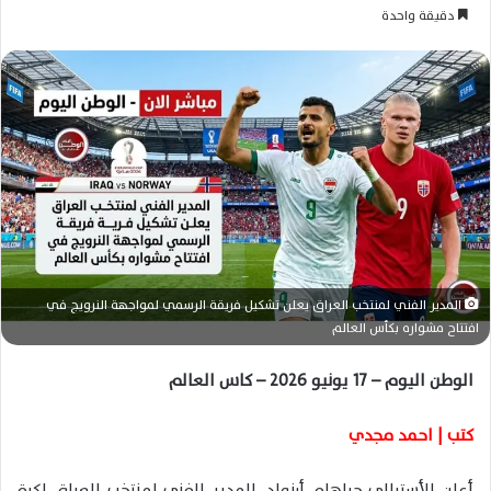
ر
دقيقة واحدة
س
ل
ب
ر
ي
د
ا
إ
ل
ك
ت
المدير الفني لمنتخب العراق يعلن تشكيل فريقة الرسمي لمواجهة النرويج في
ر
افتتاح مشواره بكأس العالم
و
ن
الوطن اليوم – 17 يونيو 2026 – كاس العالم
ي
ا
كتب | احمد مجدي
أعلن الأسترالي جراهام أرنولد، المدير الفني لمنتخب العراق لكرة