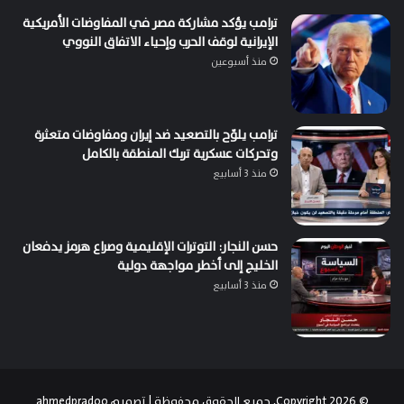
ترامب يؤكد مشاركة مصر في المفاوضات الأمريكية
الإيرانية لوقف الحرب وإحياء الاتفاق النووي
منذ أسبوعين
ترامب يلوّح بالتصعيد ضد إيران ومفاوضات متعثرة
وتحركات عسكرية تربك المنطقة بالكامل
منذ 3 أسابيع
حسن النجار: التوترات الإقليمية وصراع هرمز يدفعان
الخليج إلى أخطر مواجهة دولية
منذ 3 أسابيع
© Copyright 2026, جميع الحقوق محفوظة | تصميم
ahmedpradoo