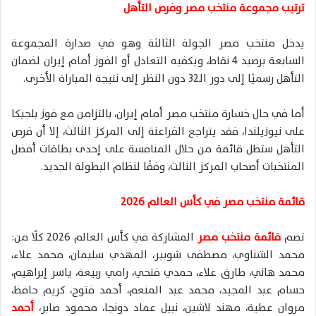
ترتيب مجموعة منتخب مصر وفرص التأهل
يدخل منتخب مصر الجولة الثالثة وهو في صدارة المجموعة
السابعة برصيد 4 نقاط، ويكفيه التعادل أو الفوز أمام إيران لضمان
التأهل رسميًا إلى دور الـ32 دون النظر إلى نتيجة المباراة الأخرى.
أما في حال خسارة منتخب مصر أمام إيران، بالتزامن مع فوز بلجيكا
على نيوزيلندا، فقد يتراجع الفراعنة إلى المركز الثالث، إلا أن فرص
التأهل ستظل قائمة من خلال المنافسة على إحدى بطاقات أفضل
المنتخبات أصحاب المركز الثالث، وفقًا لنظام البطولة الجديد.
قائمة منتخب مصر في كأس العالم 2026
تضم
قائمة منتخب مصر
المشاركة في كأس العالم 2026 كلًا من:
محمد الشناوي، مصطفى شوبير، المهدي سليمان، محمد علاء،
محمد هاني، طارق علاء، حمدي فتحي، رامي ربيعة، ياسر إبراهيم،
حسام عبد المجيد، محمد عبد المنعم، أحمد فتوح، كريم حافظ،
مروان عطية، مهند لاشين، نبيل عماد دونجا، محمود صابر،
أحمد