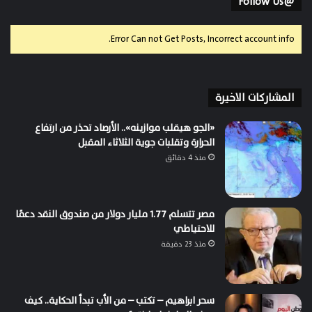
@Follow Us
Error Can not Get Posts, Incorrect account info.
المشاركات الاخيرة
«الجو هيقلب موازينه».. الأرصاد تحذر من ارتفاع
الحرارة وتقلبات جوية الثلاثاء المقبل
منذ 4 دقائق
مصر تتسلم 1.77 مليار دولار من صندوق النقد دعمًا
للاحتياطي
منذ 23 دقيقة
سحر ابراهيم – تكتب – من الأب تبدأ الحكاية.. كيف