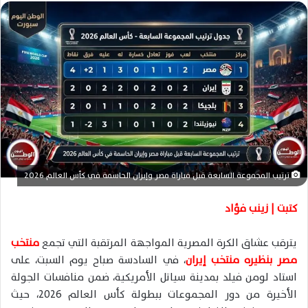
ل
ب
ر
ي
د
ا
إ
ل
ك
ت
ر
ترتيب المجموعة السابعة قبل مباراة مصر وإيران الحاسمة في كأس العالم 2026
و
ن
كتبت | زينب فؤاد
ي
ا
يترقب عشاق الكرة المصرية المواجهة المرتقبة التي تجمع
منتخب
مصر بنظيره منتخب إيران
، في السادسة صباح يوم السبت، على
استاد لومن فيلد بمدينة سياتل الأمريكية، ضمن منافسات الجولة
الأخيرة من دور المجموعات ببطولة كأس العالم 2026، حيث