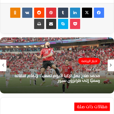
فيسبوك
‫X
لينكدإن
‏Tumblr
بينتيريست
‏Reddit
‏VKontakte
Odnoklassniki
‫Pocket
سكايب
مشاركة عبر البريد
طباعة
اخبار الرياضة
اخبار الرياضة
منذ 4 أيام
منذ أسبوع واحد
محمد صلاح يصل تركيا اليوم تمهيدًا لإتمام انتقاله
كتيبة حسام حسن تبدأ مشوار تصفيات أمم أفريقيا
رسميًا إلى طرابزون سبور
2027 بطموحات كبيرة نحو التأهل
مقالات ذات صلة