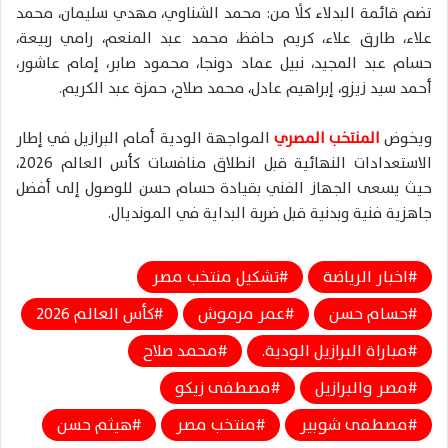
تضم قائمة البدلاء كلًا من: محمد الشناوي، مهدي سليمان، محمد
علاء، طارق علاء، كريم حافظ، محمد عبد المنعم، رامي ربيعة،
حسام عبد المجيد، نبيل عماد دونجا، محمود صابر، إمام عاشور،
أحمد سيد زيزو، إبراهيم عادل، محمد صلاح، حمزة عبد الكريم.
ويخوض
المنتخب المصري
المواجهة الودية أمام البرازيل في إطار
الاستعدادات النهائية قبل انطلاق منافسات كأس العالم 2026،
حيث يسعى الجهاز الفني بقيادة حسام حسن للوصول إلى أفضل
جاهزية فنية وبدنية قبل ضربة البداية في المونديال.
اخبار الرياضة
تشكيل منتخب مصر
حسام حسن
عمر مرموش
كأس العالم 2026
مباراة البرازيل الودية.
محمد صلاح
مصر والبرازيل
مصطفى زيكو
مصطفى شوبير
منتخب مصر
هيثم حسن