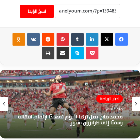
نسخ الرابط
فيسبوك
‫X
لينكدإن
‏Tumblr
بينتيريست
‏Reddit
‏VKontakte
Odnoklassniki
‫Pocket
سكايب
مشاركة عبر البريد
طباعة
اخبار الرياضة
منذ 3 أيام
محمد صلاح يصل تركيا اليوم تمهيدًا لإتمام انتقاله
رسميًا إلى طرابزون سبور