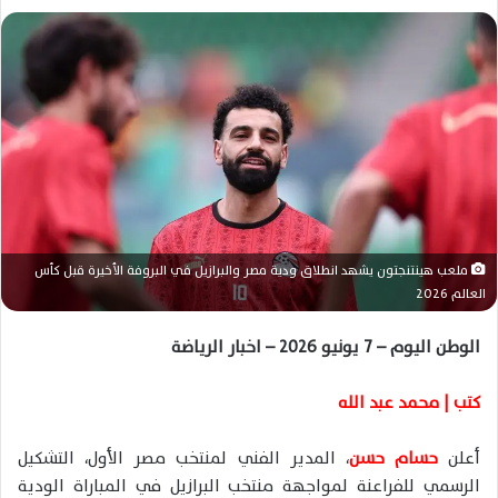
ل
ب
ر
ي
د
ا
إ
ل
ك
ت
ملعب هينتنجتون يشهد انطلاق ودية مصر والبرازيل في البروفة الأخيرة قبل كأس
ر
العالم 2026
و
ن
الوطن اليوم – 7 يونيو 2026 – اخبار الرياضة
ي
ا
كتب | محمد عبد الله
أعلن
حسام حسن
، المدير الفني لمنتخب مصر الأول، التشكيل
الرسمي للفراعنة لمواجهة منتخب البرازيل في المباراة الودية