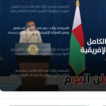
السيسي يصدق على تعديلات جديدة لتعزيز
تمويل منظومة التأمين الصحي الشامل في
مصر
السيسي يؤكد دعم مصر الكامل لمدغشقر
ويعزز الشراكة الإفريقية بمذكرات تعاون جديدة
لكامل
إفريقية
السيسي يؤكد لتبون تضامن مصر الكامل مع
الجزائر ويبحثان تطورات الأزمات الإقليمية
السيسي يؤكد لعبدالله الثاني دعم مصر
الكامل للأردن ورفض الاعتداءات الإيرانية بشكل
حاسم
السيسي ورئيس مدغشقر يوقعان خمس
مذكرات تفاهم لتعزيز التعاون الثنائي في
العلمين اليوم