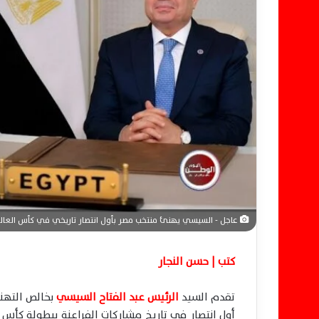
إ
ل
ك
ت
ر
و
ن
ي
ا
عاجل - السيسي يهنئ منتخب مصر بأول انتصار تاريخي في كأس العالم 26
كتب | حسن النجار
تقدم السيد
الرئيس عبد الفتاح السيسي
بخالص الته