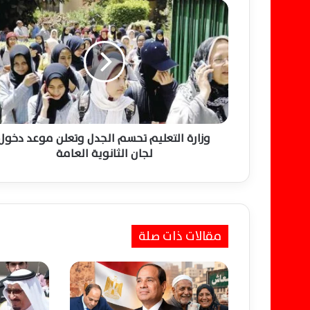
و
ز
ا
ر
ة
ا
ل
ت
ع
ل
وزارة التعليم تحسم الجدل وتعلن موعد دخول
ي
لجان الثانوية العامة
م
ت
ح
س
م
مقالات ذات صلة
ا
ل
ج
د
ل