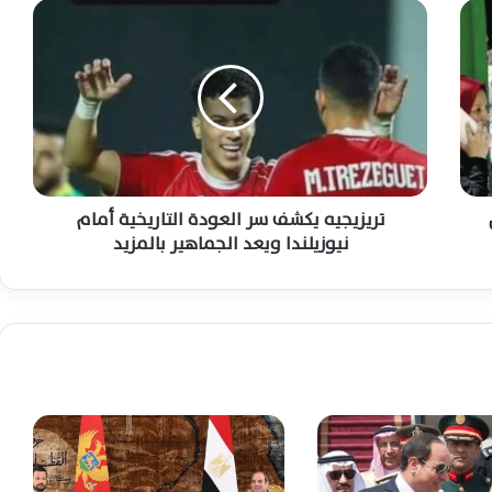
ت
ر
السيسي يستقبل رئيس مدغشقر اليوم لبحث
تعزيز التعاون والقضايا الإقليمية المشتركة
ي
ز
ي
ج
الرئيس السيسي يؤكد تضامن مصر مع تونس
ي
ويبحث مع قيس سعيد تطورات المنطقة
ه
المشتركة
ي
ك
تريزيجيه يكشف سر العودة التاريخية أمام
اعتبارًا من اليوم الثلاثاء.. قانون إعادة تنظيم
ش
نيوزيلندا ويعد الجماهير بالمزيد
جهاز مستقبل مصر يدخل حيز التنفيذ رسميًا
ف
س
ر
السيسي يتابع رقمنة تراث ماسبيرو ويوجه
ا
بتطوير الإعلام المصري وفق أحدث التقنيات
ل
ع
و
د
السيسي يتابع خطط تطوير التعليم قبل
ة
الجامعي والفني استعدادًا للعام الدراسي
ا
الجديد