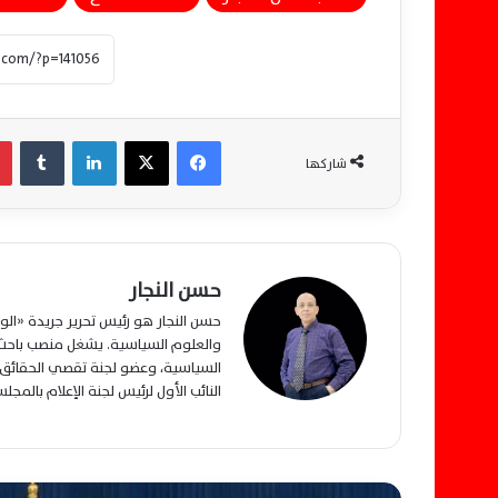
فيسبوك
‫X
لينكدإن
‏Tumblr
شاركها
حسن النجار
حسن النجار هو رئيس تحرير جريدة «ا
والعلوم السياسية. يشغل منصب باحث م
السياسية، وعضو لجنة تقصي الحقائق ب
النائب الأول لرئيس لجنة الإعلام بالمج