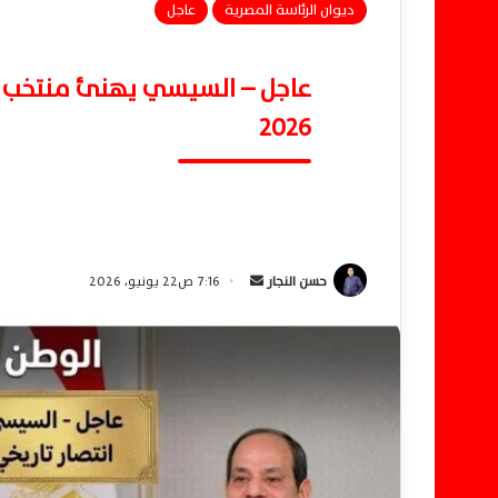
ديوان الرئاسة المصرية
عاجل
عاجل – السيسي يهنئ منتخب مص
2026
حسن النجار
أ
7:16 ص22 يونيو، 2026
ر
س
ل
ب
ر
ي
د
ا