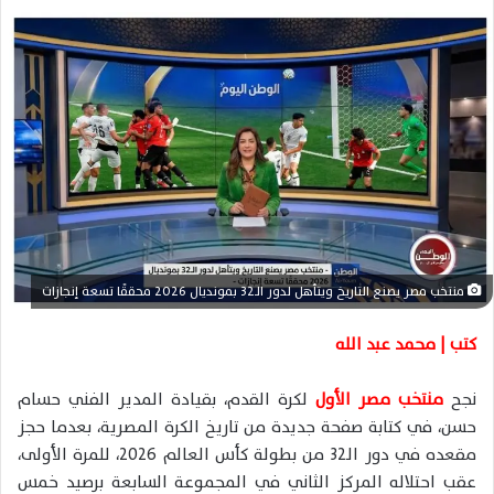
ل
ب
ر
ي
د
ا
إ
ل
ك
ت
ر
منتخب مصر يصنع التاريخ ويتأهل لدور الـ32 بمونديال 2026 محققًا تسعة إنجازات
و
ن
كتب | محمد عبد الله
ي
ا
نجح
منتخب مصر الأول
لكرة القدم، بقيادة المدير الفني حسام
حسن، في كتابة صفحة جديدة من تاريخ الكرة المصرية، بعدما حجز
مقعده في دور الـ32 من بطولة كأس العالم 2026، للمرة الأولى،
عقب احتلاله المركز الثاني في المجموعة السابعة برصيد خمس