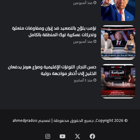
منذ أسبوعين
ترامب يلوّح بالتصعيد ضد إيران ومفاوضات متعثرة
وتحركات عسكرية تربك المنطقة بالكامل
منذ أسبوعين
حسن النجار: التوترات الإقليمية وصراع هرمز يدفعان
الخليج إلى أخطر مواجهة دولية
منذ 3 أسابيع
© Copyright 2026, جميع الحقوق محفوظة | تصميم
ahmedpradoo
‫X
فيسبوك
‫YouTube
انستقرام