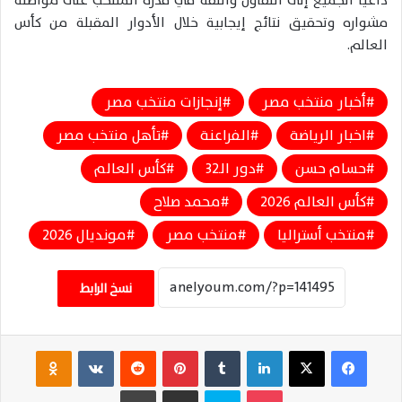
داعيًا الجميع إلى التفاؤل والثقة في قدرة المنتخب على مواصلة
مشواره وتحقيق نتائج إيجابية خلال الأدوار المقبلة من كأس
العالم.
أخبار منتخب مصر
إنجازات منتخب مصر
اخبار الرياضة
الفراعنة
تأهل منتخب مصر
حسام حسن
دور الـ32
كأس العالم
كأس العالم 2026
محمد صلاح
منتخب أستراليا
منتخب مصر
مونديال 2026
نسخ الرابط
فيسبوك
‫X
لينكدإن
‏Tumblr
بينتيريست
‏Reddit
‏VKontakte
Odnoklassniki
‫Pocket
سكايب
مشاركة عبر البريد
طباعة