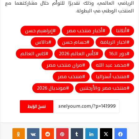
الرياضي العالمي، وذلك تقديرًا للتوأم خلال مشاركتهما مع
المنتخب الوطني في البطولة.
أتلانتا
أخبار منتخب مصر
إبراهيم حسن
اخبار الرياضة
حسام حسن
دالاس
دور الـ16
كأس العالم 2026
كاس العالم
محمد عبد الله
مران منتخب مصر
منتخب أستراليا
منتخب مصر
منتخب مصر والأرجنتين
مونديال 2026
نسخ الرابط
فيسبوك
‫X
لينكدإن
‏Tumblr
بينتيريست
‏Reddit
‏VKontakte
Odnoklassniki