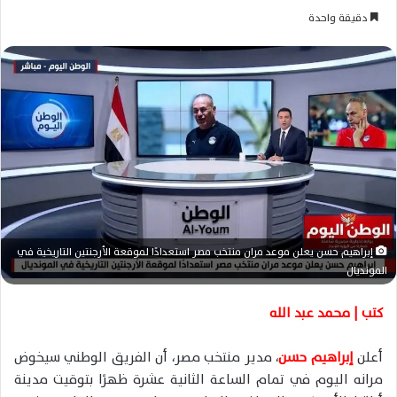
ر
دقيقة واحدة
س
ل
ب
ر
ي
د
ا
إ
ل
ك
ت
إبراهيم حسن يعلن موعد مران منتخب مصر استعدادًا لموقعة الأرجنتين التاريخية في
ر
المونديال
و
ن
كتب | محمد عبد الله
ي
ا
أعلن
إبراهيم حسن
، مدير منتخب مصر، أن الفريق الوطني سيخوض
مرانه اليوم في تمام الساعة الثانية عشرة ظهرًا بتوقيت مدينة