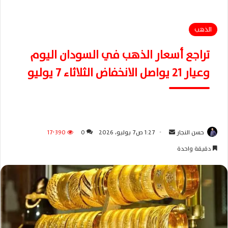
الذهب
تراجع أسعار الذهب في السودان اليوم
وعيار 21 يواصل الانخفاض الثلاثاء 7 يوليو
حسن النجار
أ
1:27 ص7 يوليو، 2026
0
17٬390
ر
دقيقة واحدة
س
ل
ب
ر
ي
د