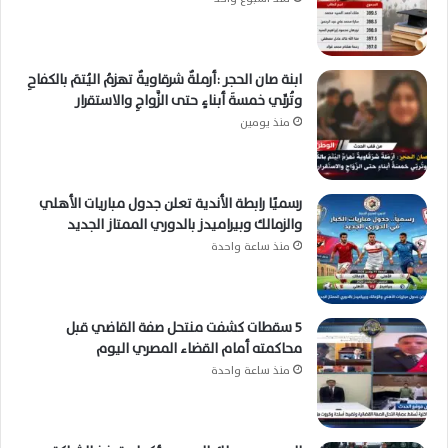
ابنة صان الحجر :أرملةٌ شرقاويةٌ تهزمُ اليُتمَ بالكفاحِ
وتُربِّي خمسةَ أبناءٍ حتى الزَّواجِ والاستقرار
منذ يومين
رسميًا رابطة الأندية تعلن جدول مباريات الأهلي
والزمالك وبيراميدز بالدوري الممتاز الجديد
منذ ساعة واحدة
5 سقطات كشفت منتحل صفة القاضي قبل
محاكمته أمام القضاء المصري اليوم
منذ ساعة واحدة