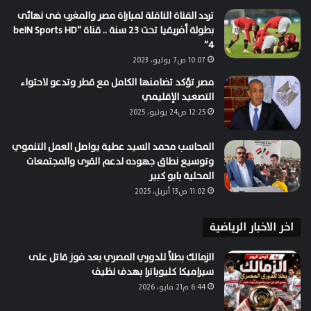
تردد القناة الناقلة لمباراة مصر والمغرب فى نهائى
بطولة أفريقيا تحت 23 سنة .. قناة “beIN Sports HD
4”
10:07 ص7 يوليو، 2023
مصر تؤكد تضامنها الكامل مع قطر وتدعو لاحتواء
التصعيد الإقليمي
12:25 ص24 يونيو، 2025
المحاسب محمد السيد عطية يواصل العمل التنموي
وتوسيع نطاق جهوده لدعم القرى والمجتمعات
المحلية بابو كبير
11:02 ص13 أبريل، 2025
اخر الاخبار الرياضية
الزمالك بطلاً للدوري المصري بعد فوز قاتل على
سيراميكا كليوباترا بهدف نظيف
6:44 م21 مايو، 2026