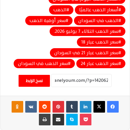
أسعار الذهب عالميًا
الذهب
الذهب في السودان
سعر أوقية الذهب
سعر الذهب الثلاثاء 7 يوليو 2026.
سعر الذهب عيار 18
سعر الذهب عيار 21 في السودان
سعر الذهب عيار 24
سعر الذهب في السودان
نسخ الرابط
فيسبوك
‫X
لينكدإن
‏Tumblr
بينتيريست
‏Reddit
‏VKontakte
Odnoklassniki
‫Pocket
سكايب
مشاركة عبر البريد
طباعة