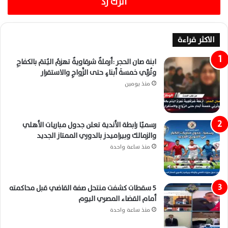
اترك رد
الاكثر قراءة
ابنة صان الحجر :أرملةٌ شرقاويةٌ تهزمُ اليُتمَ بالكفاحِ
وتُربِّي خمسةَ أبناءٍ حتى الزَّواجِ والاستقرار
منذ يومين
رسميًا رابطة الأندية تعلن جدول مباريات الأهلي
والزمالك وبيراميدز بالدوري الممتاز الجديد
منذ ساعة واحدة
5 سقطات كشفت منتحل صفة القاضي قبل محاكمته
أمام القضاء المصري اليوم
منذ ساعة واحدة