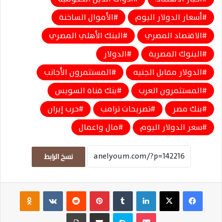
أسعار الدولار اليوم
الأموال الساخنة
الاقتصاد المصري
البنك الأهلي المصري
البنوك المصرية
الدولار
الدولار مقابل الجنيه
المستثمرون الأجانب
المستثمرون العرب
بنك قناة السويس
بنك مصر
تصريحات ترامب
حرب إيران
سعر الدولار اليوم
مال واعمال
نسخ الرابط
فيسبوك
‫X
لينكدإن
‏Tumblr
بينتيريست
‏Reddit
‏VKontakte
Odnoklassniki
‫Pocket
سكايب
مشاركة عبر البريد
طباعة