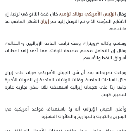
وقال
الرئيس الأمريكي دونالد ترامب
، خلال قمة الناتو في تركيا، إن
الاتفاق المؤقت الذي تم التوصل إليه مع
إيران
الشهر الماضي قد
«انتهى».
وبحسب وكالة «رويترز»، وصف ترامب القادة الإيرانيين بـ«الحثالة»،
وقال إن التعامل معهم مضيعة للوقت، مما أدى إلى اضطراب
أسواق النفط والأسهم.
وجاءت تصريحاته بعد أن شن الجيش الأمريكي ضربات على إيران
خلال الساعات الماضية، وقالت الولايات المتحدة إن الضربات الأخيرة
جاءت ردًا على هجمات إيرانية استهدفت ثلاث سفن تجارية عابرة
لمضيق هرمز.
وأعلن الجيش الإيراني أنه ردّ باستهداف قواعد أمريكية في
البحرين والكويت بالصواريخ والطائرات المسيّرة.