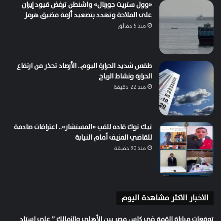
«وول ستريت جورنال» واشنطن ترفض قيود إيران
على الملاحة وتهدد بتصعيد أزمة مضيق هرمز
منذ 5 دقائق
طقس شديد الحرارة اليوم.. الأرصاد تحذر من ارتفاع
الحرارة ونشاط الرياح
منذ 22 دقيقة
تيك توك قاده للقب «المستشار».. اعترافات صادمة
للقاضي المزيف أمام النيابة
منذ 30 دقيقة
الاخبار الاكثر مشاهدة اليوم
توقعات مباراة القمة في كاس مصر بين الأهلي والزمالك ” علي استاد