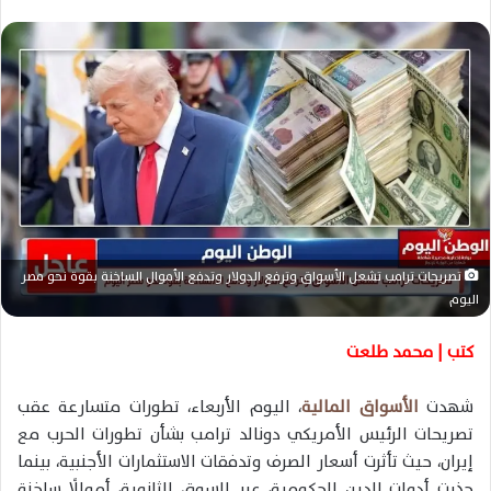
ر
س
ل
ب
ر
ي
د
ا
إ
ل
تصريحات ترامب تشعل الأسواق وترفع الدولار وتدفع الأموال الساخنة بقوة نحو مصر
ك
اليوم
ت
ر
كتب | محمد طلعت
و
ن
شهدت
الأسواق المالية
، اليوم الأربعاء، تطورات متسارعة عقب
ي
تصريحات الرئيس الأمريكي دونالد ترامب بشأن تطورات الحرب مع
ا
إيران، حيث تأثرت أسعار الصرف وتدفقات الاستثمارات الأجنبية، بينما
جذبت أدوات الدين الحكومية، عبر السوق الثانوية، أموالًا ساخنة