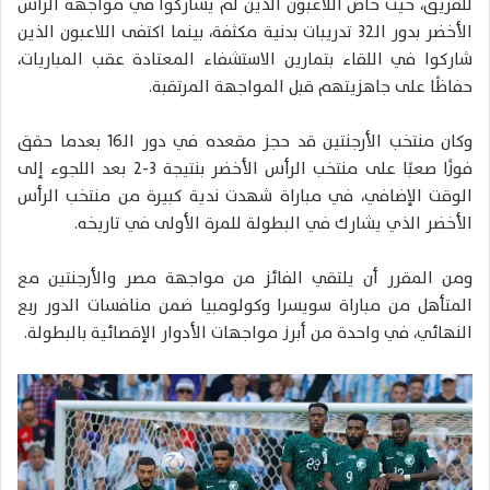
للفريق، حيث خاض اللاعبون الذين لم يشاركوا في مواجهة الرأس
الأخضر بدور الـ32 تدريبات بدنية مكثفة، بينما اكتفى اللاعبون الذين
شاركوا في اللقاء بتمارين الاستشفاء المعتادة عقب المباريات،
حفاظًا على جاهزيتهم قبل المواجهة المرتقبة.
وكان منتخب الأرجنتين قد حجز مقعده في دور الـ16 بعدما حقق
فوزًا صعبًا على منتخب الرأس الأخضر بنتيجة 3-2 بعد اللجوء إلى
الوقت الإضافي، في مباراة شهدت ندية كبيرة من منتخب الرأس
الأخضر الذي يشارك في البطولة للمرة الأولى في تاريخه.
ومن المقرر أن يلتقي الفائز من مواجهة مصر والأرجنتين مع
المتأهل من مباراة سويسرا وكولومبيا ضمن منافسات الدور ربع
النهائي، في واحدة من أبرز مواجهات الأدوار الإقصائية بالبطولة.