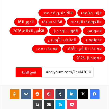
إنتر ميامي
الأرجنتين ضد مصر
العواصف الرعدية
خالد شريف
دور الـ16
سويسرا
فورت لودرديل
كأس العالم 2026
كولومبيا
منتخب الأرجنتين
منتخب الرأس الأخضر
منتخب مصر
مونديال 2026
نسخ الرابط
فيسبوك
‫X
لينكدإن
‏Tumblr
بينتيريست
‏Reddit
‏VKontakte
Odnoklassniki
‫Pocket
سكايب
مشاركة عبر البريد
طباعة