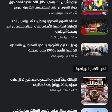
بيان الرئيس السيسي : خلال الافتتاحية لقمة دول
جوار السودان التي تستضيفها القاهرة اليوم
2:40 م13 يوليو، 2023
مباراة السوبر المصري وصول بعثة بيراميدز إلى
الإمارات لمواجهة الأهلي على استاد محمد بن زايد
بمدينة أبوظبي
7:57 ص4 مايو، 2023
وكيل تعليم الشرقية يلتقي المقبولين بالمبادرة
الرئاسية لتأهيل 1000 مدير مدرسة
3:03 م1 يوليو، 2025
اخر الاخبار الرياضية
الزمالك بطلاً للدوري المصري بعد فوز قاتل على
سيراميكا كليوباترا بهدف نظيف
6:44 م21 مايو، 2026
معتمد جمال يحاضر لاعبي الزمالك بصرامة قبل