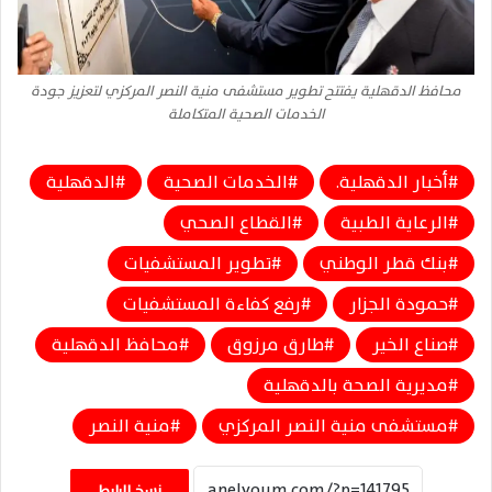
محافظ الدقهلية يفتتح تطوير مستشفى منية النصر المركزي لتعزيز جودة
الخدمات الصحية المتكاملة
أخبار الدقهلية.
الخدمات الصحية
الدقهلية
الرعاية الطبية
القطاع الصحي
بنك قطر الوطني
تطوير المستشفيات
حمودة الجزار
رفع كفاءة المستشفيات
صناع الخير
طارق مرزوق
محافظ الدقهلية
مديرية الصحة بالدقهلية
مستشفى منية النصر المركزي
منية النصر
نسخ الرابط