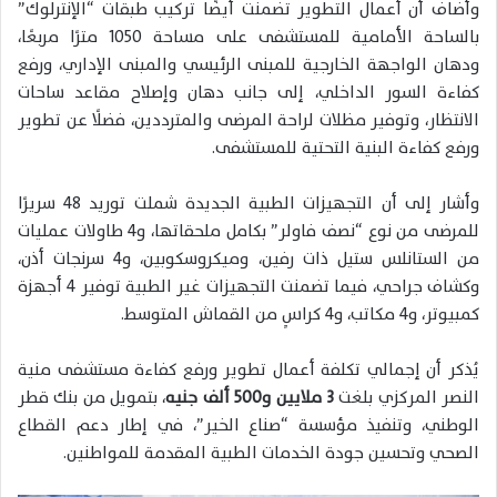
وأضاف أن أعمال التطوير تضمنت أيضًا تركيب طبقات “الإنترلوك”
بالساحة الأمامية للمستشفى على مساحة 1050 مترًا مربعًا،
ودهان الواجهة الخارجية للمبنى الرئيسي والمبنى الإداري، ورفع
كفاءة السور الداخلي، إلى جانب دهان وإصلاح مقاعد ساحات
الانتظار، وتوفير مظلات لراحة المرضى والمترددين، فضلًا عن تطوير
ورفع كفاءة البنية التحتية للمستشفى.
وأشار إلى أن التجهيزات الطبية الجديدة شملت توريد 48 سريرًا
للمرضى من نوع “نصف فاولر” بكامل ملحقاتها، و4 طاولات عمليات
من الستانلس ستيل ذات رفين، وميكروسكوبين، و4 سرنجات أذن،
وكشاف جراحي، فيما تضمنت التجهيزات غير الطبية توفير 4 أجهزة
كمبيوتر، و4 مكاتب، و4 كراسٍ من القماش المتوسط.
يُذكر أن إجمالي تكلفة أعمال تطوير ورفع كفاءة مستشفى منية
النصر المركزي بلغت
3 ملايين و500 ألف جنيه
، بتمويل من بنك قطر
الوطني، وتنفيذ مؤسسة “صناع الخير”، في إطار دعم القطاع
الصحي وتحسين جودة الخدمات الطبية المقدمة للمواطنين.