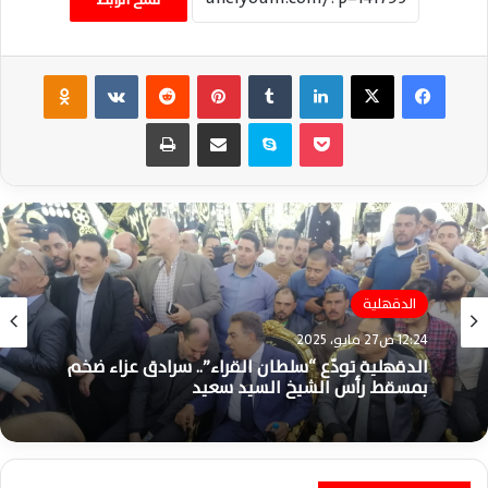
فيسبوك
‫X
لينكدإن
‏Tumblr
بينتيريست
‏Reddit
‏VKontakte
Odnoklassniki
‫Pocket
سكايب
مشاركة عبر البريد
طباعة
الدقهلية
الدقهلية
12:58 ص2 يونيو، 2024
12:24 ص27 مايو، 2025
عاجل .. محافظه الدقهلية.. يعتمد نتيجة الصف
الثالث الإعدادي وبنسبة النجاح تصل 93.7%
الدقهلية تودّع “سلطان القراء”.. سرادق عزاء ضخم