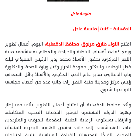
مايسة عادل
الدقهلية – كتبت| مايسة عادل
افتتح
اللواء طارق مرزوق، محافظ الدقهلية،
اليوم، أعمال تطوير
ورفع كفاءة أقسام الباطنة والجراحة والعظام بمستشفى منية
النصر المركزي، بحضور الأستاذ محمد بدير الرئيس التنفيذي لبنك
قطر الوطني، والدكتور حمودة الجزار وكيل وزارة الصحة، والدكتورة
رباب الدمناوي مدير عام الطب العلاجي، والأستاذ وائل السعدني
رئيس مركز ومدينة منية النصر، إلى جانب عدد من أعضاء مجلسي
النواب والشيوخ.
وأكد محافظ الدقهلية أن افتتاح أعمال التطوير يأتي في إطار
جهود الدولة المستمرة لتوفير الخدمات الصحية المتكاملة،
والارتقاء بمستوى الرعاية الطبية المقدمة للمرضى والمترددين
على المستشفى، إلى جانب تحسين الهوية البصرية للمنشآت
الصحية، تنفيذًا لتوجيهات القيادة السياسية بتلبية احتياجات