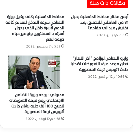
مقالات ذات صلة
بمسقط رأس الشيخ السيد سعيد
أيمن مختار محافظ الدقهلية يحيل
محافظ الدقهلية يكلف وكيل وزارة
81 من العاملين للتحقيق بعد
التضامن سرعة التدخل لتقديم كافة
تفتيش ميداني مفاجئ
الدعم لأسرة طفل الذي يعول
أسرته بـ السنبلاوين وتوفير حياه
7:51 م1 يناير، 2023
كريمة لهم
5:33 م7 ديسمبر، 2022
وزيرة التضامن لبرنامج “آخر النهار”
تعلن موعد صرف التعويضات لضحايا
حادث اتوبيس ترعة المنصورية
10:54 م12 نوفمبر، 2022
مدبولي : يوجه وزيرة التضامن
الاجتماعي برفع قيمة التعويضات
لتصبح 100 ألف جنيه بشان حادث
أتوبيس ترعة المنصورية
4:58 م12 نوفمبر، 2022