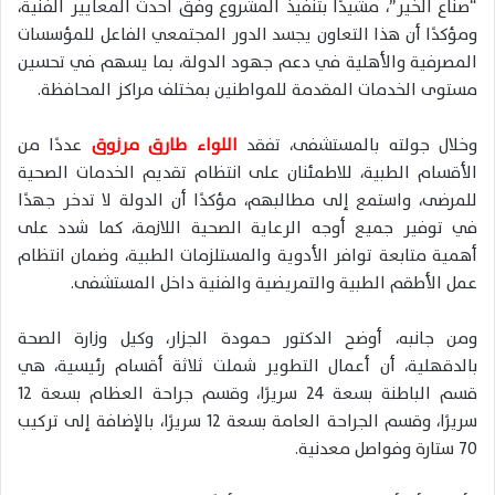
“صناع الخير”، مشيدًا بتنفيذ المشروع وفق أحدث المعايير الفنية،
ومؤكدًا أن هذا التعاون يجسد الدور المجتمعي الفاعل للمؤسسات
المصرفية والأهلية في دعم جهود الدولة، بما يسهم في تحسين
مستوى الخدمات المقدمة للمواطنين بمختلف مراكز المحافظة.
وخلال جولته بالمستشفى، تفقد
اللواء طارق مرزوق
عددًا من
الأقسام الطبية، للاطمئنان على انتظام تقديم الخدمات الصحية
للمرضى، واستمع إلى مطالبهم، مؤكدًا أن الدولة لا تدخر جهدًا
في توفير جميع أوجه الرعاية الصحية اللازمة، كما شدد على
أهمية متابعة توافر الأدوية والمستلزمات الطبية، وضمان انتظام
عمل الأطقم الطبية والتمريضية والفنية داخل المستشفى.
ومن جانبه، أوضح الدكتور حمودة الجزار، وكيل وزارة الصحة
بالدقهلية، أن أعمال التطوير شملت ثلاثة أقسام رئيسية، هي
قسم الباطنة بسعة 24 سريرًا، وقسم جراحة العظام بسعة 12
سريرًا، وقسم الجراحة العامة بسعة 12 سريرًا، بالإضافة إلى تركيب
70 ستارة وفواصل معدنية.