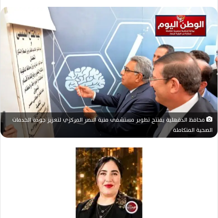
ر
س
ل
ب
ر
ي
د
ا
إ
ل
محافظ الدقهلية يفتتح تطوير مستشفى منية النصر المركزي لتعزيز جودة الخدمات
ك
الصحية المتكاملة
ت
ر
و
ن
ي
ا