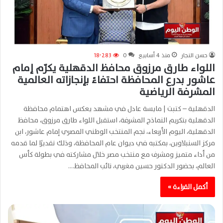
حسن النجار
منذ 4 أسابيع
0
18٬283
اللواء طارق مرزوق محافظ الدقهلية يكرّم إمام
عاشور بدرع المحافظة احتفاءً بإنجازاته العالمية
المشرفة الرياضية
الدقهلية – كتبت | مايسة عادل في مشهد يعكس اهتمام محافظة
الدقهلية بتكريم النماذج المشرفة، استقبل اللواء طارق مرزوق، محافظ
الدقهلية، اليوم الأربعاء، نجم المنتخب الوطني المصري إمام عاشور، ابن
مركز السنبلاوين، بمكتبه في ديوان عام المحافظة، وذلك تقديرًا لما قدمه
من أداء متميز ومشرف مع منتخب مصر خلال مشاركته في بطولة كأس
العالم، بحضور الدكتور حسين مغربي، نائب المحافظ.…
أكمل القراءة »