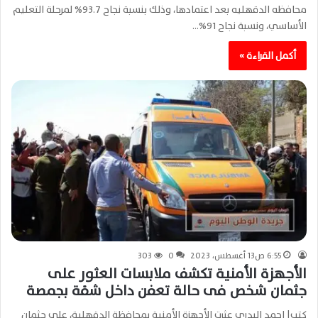
محافظه الدقهليه بعد اعتمادها، وذلك بنسبة نجاح 93.7% لمرحلة التعليم
الأساسي، ونسبة نجاح 91%…
أكمل القراءة »
6:55 ص13 أغسطس، 2023
0
303
الأجهزة الأمنية تكشف ملابسات العثور على
جثمان شخص فى حالة تعفن داخل شقة بجمصة
كتب| احمد البدري عثرت الأجهزة الأمنية بمحافظة الدقهلية، على جثمان