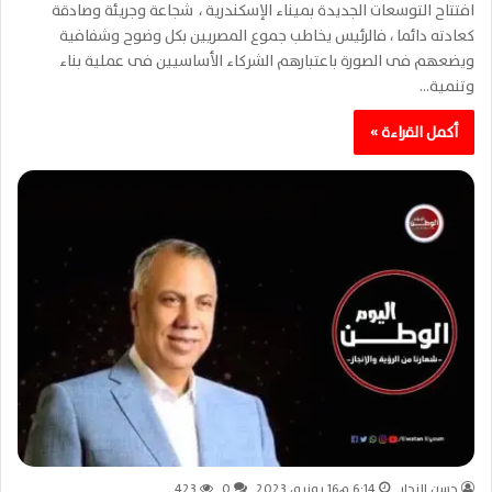
افتتاح التوسعات الجديدة بميناء الإسكندرية ، شجاعة وجريئة وصادقة
كعادته دائما ، فالرئيس يخاطب جموع المصريين بكل وضوح وشفافية
ويضعهم فى الصورة باعتبارهم الشركاء الأساسيين فى عملية بناء
وتنمية…
أكمل القراءة »
حسن النجار
6:14 م16 يونيو، 2023
0
423