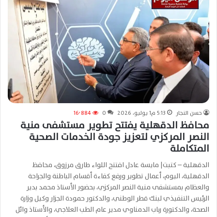
حسن النجار
5:13 م1 يوليو، 2026
0
16٬884
محافظ الدقهلية يفتتح تطوير مستشفى منية
النصر المركزي لتعزيز جودة الخدمات الصحية
المتكاملة
الدقهلية – كتبت| مايسة عادل افتتح اللواء طارق مرزوق، محافظ
الدقهلية، اليوم، أعمال تطوير ورفع كفاءة أقسام الباطنة والجراحة
والعظام بمستشفى منية النصر المركزي، بحضور الأستاذ محمد بدير
الرئيس التنفيذي لبنك قطر الوطني، والدكتور حمودة الجزار وكيل وزارة
الصحة، والدكتورة رباب الدمناوي مدير عام الطب العلاجي، والأستاذ وائل