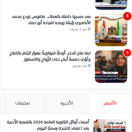
بعد مسيرة حافلة بالعطاء.. فاقوس تودع محمد
الأباصيري رئيسًا ويتجه لقيادة أبو حماد
منذ 5 ساعات
ابنة صان الحجر :أرملةٌ شرقاويةٌ تهزمُ اليُتمَ بالكفاحِ
وتُربِّي خمسةَ أبناءٍ حتى الزَّواجِ والاستقرار
منذ يومين
الأشهر
الأخيرة
تعليقات
أسماء أوائل الثانوية العامة 2026 بالشعبة الأدبية
بعد اعتماد النتيجة رسميًا اليوم