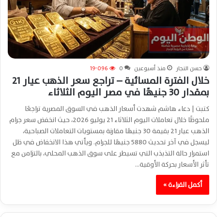
حسن النجار
منذ أسبوعين
0
19٬096
خلال الفترة المسائية – تراجع سعر الذهب عيار 21
بمقدار 30 جنيهًا في مصر اليوم الثلاثاء
كتبت | دعاء هاشم شهدت أسعار الذهب في السوق المصرية تراجعًا
ملحوظًا خلال تعاملات اليوم الثلاثاء 21 يوليو 2026، حيث انخفض سعر جرام
الذهب عيار 21 بقيمة 30 جنيهًا مقارنة بمستويات التعاملات الصباحية،
ليسجل في آخر تحديث 5880 جنيهًا للجرام. ويأتي هذا الانخفاض في ظل
استمرار حالة التذبذب التي تسيطر على سوق الذهب المحلي، بالتزامن مع
تأثر الأسعار بحركة الأوقية…
أكمل القراءة »