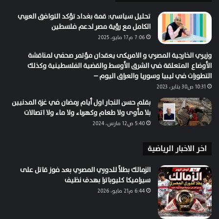
تحليل سياسي: قمة بغداد تؤكد التوافق العربي
الكامل مع رؤية مصر لدعم فلسطين
7:06 م17 مايو، 2025
وزيري الخارجية المصري و الامريكى يعقدان مؤتمر صحفي لمناقشة
الأوضاع المتعلقة في الشرق الأوسط والقضية الفلسطينية وكذلك
التطورات في ليبيا وسوريا والعراق اليوم –
10:31 ص30 يناير، 2023
بقلم حسن النجار اول أيام رمضان في غزة المدنيين
بلا مأوى ولا طعام وكهرباء ولا ماء ولا اتصالات
5:40 ص12 مارس، 2024
اخر الاخبار الرياضية
الزمالك بطلاً للدوري المصري بعد فوز قاتل على
سيراميكا كليوباترا بهدف نظيف
6:44 م21 مايو، 2026