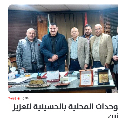
7٬663
0
حدات المحلية بالحسينية لتعزيز
ين