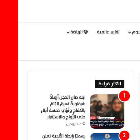
ليوم
تقارير عالمية
الرياضة
الاكثر قراءة
ابنة صان الحجر :أرملةٌ
شرقاويةٌ تهزمُ اليُتمَ
بالكفاحِ وتُربِّي خمسةَ أبناءٍ
حتى الزَّواجِ والاستقرار
منذ يومين
رسميًا رابطة الأندية تعلن