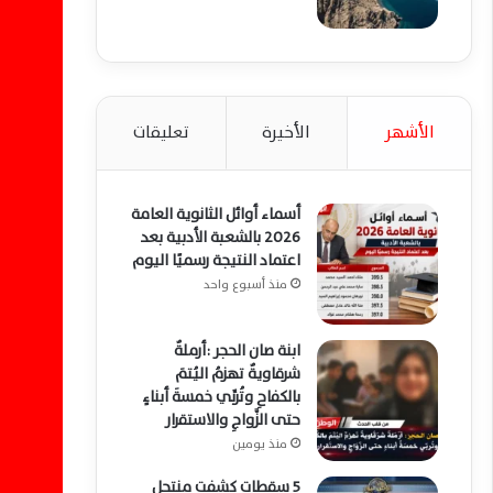
الأشهر
الأخيرة
تعليقات
أسماء أوائل الثانوية العامة
2026 بالشعبة الأدبية بعد
اعتماد النتيجة رسميًا اليوم
منذ أسبوع واحد
ابنة صان الحجر :أرملةٌ
شرقاويةٌ تهزمُ اليُتمَ
بالكفاحِ وتُربِّي خمسةَ أبناءٍ
حتى الزَّواجِ والاستقرار
منذ يومين
5 سقطات كشفت منتحل